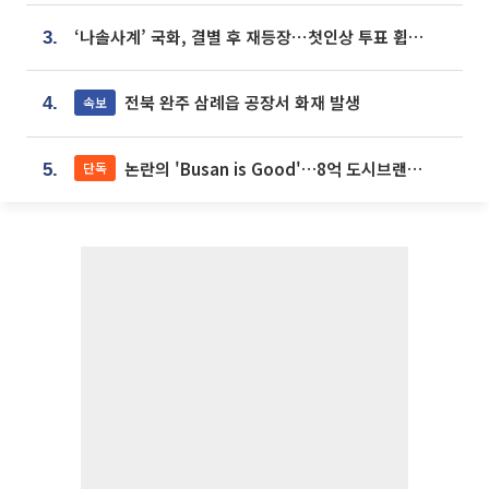
‘나솔사계’ 국화, 결별 후 재등장⋯첫인상 투표 휩쓸고 ‘인기녀’ 등극
3.
전북 완주 삼례읍 공장서 화재 발생
속보
4.
논란의 'Busan is Good'…8억 도시브랜드, 용산 대통령실 CI 업체가 수행
단독
5.