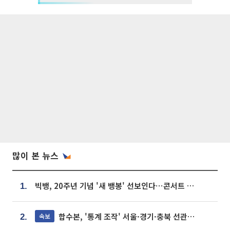
많이 본 뉴스
빅뱅, 20주년 기념 '새 뱅봉' 선보인다⋯콘서트 앞두고 팝업 개최
1.
합수본, '통계 조작' 서울·경기·충북 선관위 등 추가 압수수색
속보
2.