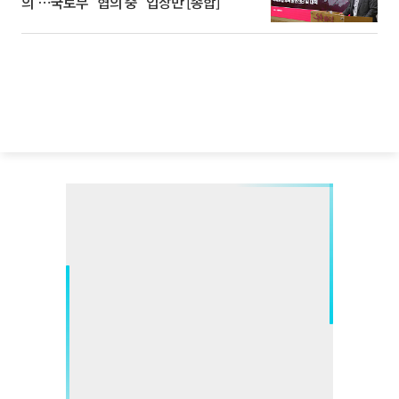
의'⋯국토부 "협의 중" 입장만 [종합]