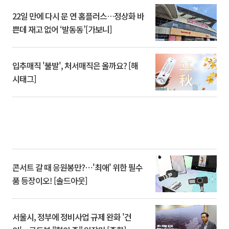
22일 만에 다시 문 연 홈플러스…정상화 바
쁜데 재고 없어 ‘발동동’[가보니]
입추매직 '불발', 처서매직은 올까요? [해
시태그]
콘서트 갈 때 응원봉만?⋯'최애' 위한 필수
품 등장이오! [솔드아웃]
서울시, 정부에 정비사업 규제 완화 '건