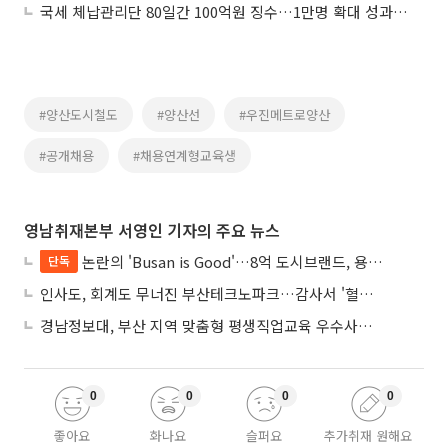
국세 체납관리단 80일간 100억원 징수…1만명 확대 성과 시험대
#양산도시철도
#양산선
#우진메트로양산
#공개채용
#채용연계형교육생
영남취재본부 서영인 기자의 주요 뉴스
논란의 'Busan is Good'…8억 도시브랜드, 용산 대통령실 CI 업체가 수행
단독
인사도, 회계도 무너진 부산테크노파크…감사서 '혈세 유용·인사 뒤집기' 적발
경남정보대, 부산 지역 맞춤형 평생직업교육 우수사례로 혁신 주도
0
0
0
0
좋아요
화나요
슬퍼요
추가취재 원해요