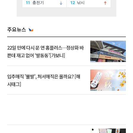
주요뉴스
22일 만에 다시 문 연 홈플러스…정상화 바
쁜데 재고 없어 ‘발동동’[가보니]
입추매직 '불발', 처서매직은 올까요? [해
시태그]