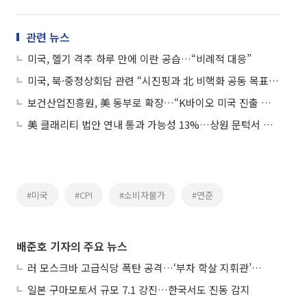
관련 뉴스
미국, 헬기 격추 하루 만에 이란 공습…“비례적 대응”
미국, 북·중정상회담 관련 “시진핑과 北 비핵화 공동 목표 확인”
보건산업진흥원, 美 동부로 확장…“K바이오 미국 진출 전방위 지원”
美 클래리티 법안 연내 통과 가능성 13%…상원 문턱서 제동
#미국
#CPI
#소비자물가
#연준
배준호 기자의 주요 뉴스
러 모스크바 고급식당 폭탄 공격…‘부차 학살 지휘관’ 노렸나
일본 구마모토서 규모 7.1 강진…한국서도 진동 감지