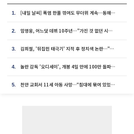
[내일 날씨] 폭염 한풀 꺾여도 무더위 계속⋯동해안 이틀 연속 비
1.
임영웅, 어느덧 데뷔 10주년⋯"가진 것 없던 시절, 내 앞엔 20명의 팬뿐"
2.
김희철, '뒤집힌 태극기' 지적 후 정치색 논란…"좌우 떠나 우리나라 국기"
3.
놀란 감독 '오디세이', 개봉 4일 만에 100만 돌파⋯'왕사남' 보다 빠르다
4.
천안 교회서 11세 아동 사망…“침대에 묶여 있었다” 진술 확보
5.