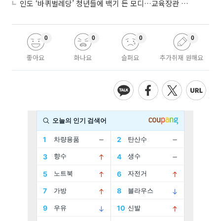
인도 ‘바퀴벌레당’ 청년들에 백기 든 모디…교육장관 사퇴
0
0
0
0
좋아요
화나요
슬퍼요
추가취재 원해요