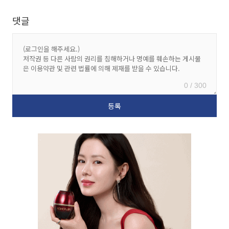
댓글
0 / 300