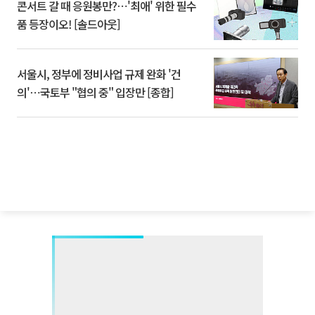
콘서트 갈 때 응원봉만?⋯'최애' 위한 필수
품 등장이오! [솔드아웃]
서울시, 정부에 정비사업 규제 완화 '건
의'⋯국토부 "협의 중" 입장만 [종합]