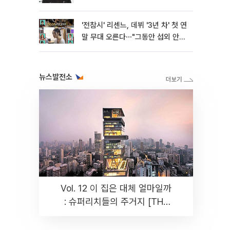
'전참시' 리센느, 데뷔 '3년 차' 첫 연
말 무대 오른다⋯"그동안 섭외 안
와"
뉴스발전소
Vol. 12 이 집은 대체 얼마일까
: 슈퍼리치들의 주거지 [THE
RARE]