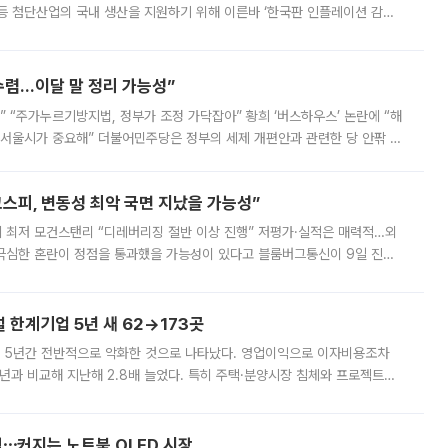
등 첨단산업의 국내 생산을 지원하기 위해 이른바 ‘한국판 인플레이션 감축
를 신설했지만, 업계에서는 세부 지원 대상에 따라 정책 효과가 크게 달라
수렴…이달 말 정리 가능성”
없어” “주가누르기방지법, 정부가 조정 가닥잡아” 황희 ‘버스하우스’ 논란에 “해
 서울시가 중요해” 더불어민주당은 정부의 세제 개편안과 관련한 당 안팎 의
에 나서겠다고 예고했다. 민주당은 8월 말 당정 조율을 거친 개편안이
스피, 변동성 최악 국면 지났을 가능성”
 만에 최저 모건스탠리 “디레버리징 절반 이상 진행” 저평가·실적은 매력적…외
든 극심한 혼란이 정점을 통과했을 가능성이 있다고 블룸버그통신이 9일 진단
가 상당 부분 정리된 데다 금융당국의 규제 강화로 고위험 상품 거래도 급감
한계기업 5년 새 62→173곳
 5년간 전반적으로 악화한 것으로 나타났다. 영업이익으로 이자비용조차
년과 비교해 지난해 2.8배 늘었다. 특히 주택·분양시장 침체와 프로젝트파
 악화가 두드러졌다. 9일 한국건설산업연구원은 ‘2025년 건설업 외감기업
격⋯커지는 노트북 OLED 시장