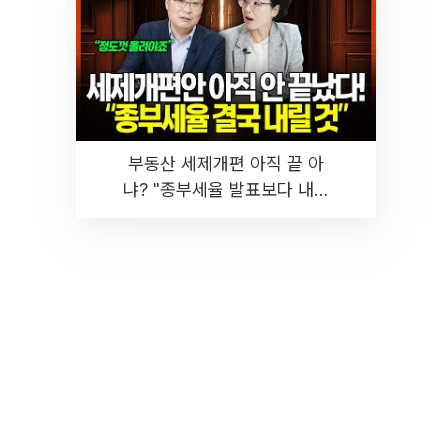
부동산 세제개편 아직 끝 아
냐? "종부세율 발표보다 내릴
것" 장기거주·양도세 전망 I 집
땅지성 I 김인만, 진미윤