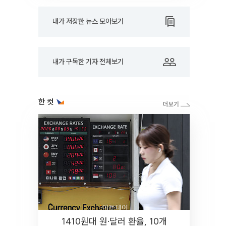
내가 저장한 뉴스 모아보기
내가 구독한 기자 전체보기
한 컷
1410원대 원·달러 환율, 10개