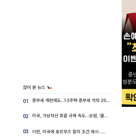
많이 본 뉴스
종부세 개편에도…1·3주택 종부세 격차 2028년부터 확대
01
미국, 가상자산 포괄 규제 속도…상원, ‘클래리티법’ 9월 절차투표 추진
02
03
이란, 미국에 호르무즈 합의 조건 제시…美 “경기 아직 안 끝나” [종합]