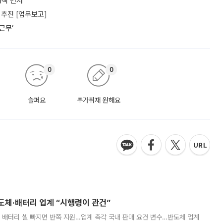
책 먼저”
추진 [업무보고]
근무’
0
0
슬퍼요
추가취재 원해요
반도체·배터리 업계 “시행령이 관건”
 배터리 셀 빠지면 반쪽 지원…업계 촉각 국내 판매 요건 변수…반도체 업계