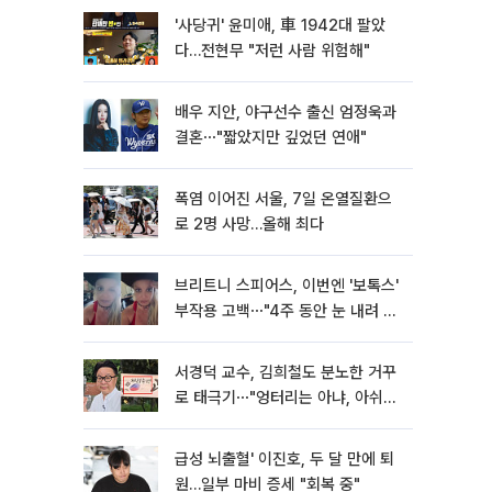
'사당귀' 윤미애, 車 1942대 팔았
다…전현무 "저런 사람 위험해"
배우 지안, 야구선수 출신 엄정욱과
결혼⋯"짧았지만 깊었던 연애"
폭염 이어진 서울, 7일 온열질환으
로 2명 사망…올해 최다
브리트니 스피어스, 이번엔 '보톡스'
부작용 고백⋯"4주 동안 눈 내려 앉
아"
서경덕 교수, 김희철도 분노한 거꾸
로 태극기⋯"엉터리는 아냐, 아쉬울
뿐"
급성 뇌출혈' 이진호, 두 달 만에 퇴
원…일부 마비 증세 "회복 중"