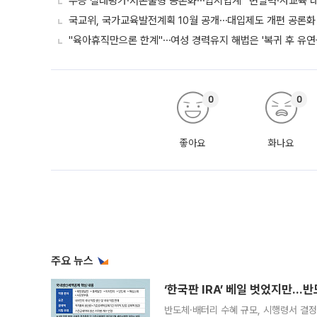
수능 절대평가·서논술형 공론화⋯입시업계 “변별력·사교육 대
국교위, 국가교육발전계획 10월 공개⋯대입제도 개편 공론화 
"육아휴직만으론 한계"⋯여성 경력유지 해법은 '복귀 후 유연
0
0
좋아요
화나요
주요 뉴스
‘한국판 IRA’ 베일 벗었지만…
반도체·배터리 수혜 규모, 시행령서 결정