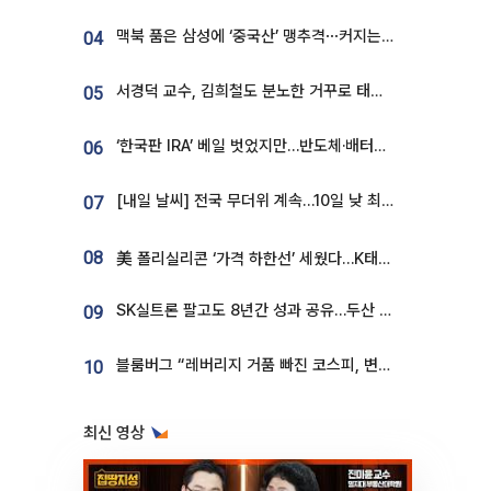
맥북 품은 삼성에 ‘중국산’ 맹추격⋯커지는 노트북 OLED 시장
04
서경덕 교수, 김희철도 분노한 거꾸로 태극기⋯"엉터리는 아냐, 아쉬울 뿐"
05
‘한국판 IRA’ 베일 벗었지만…반도체·배터리 업계 “시행령이 관건”
06
[내일 날씨] 전국 무더위 계속…10일 낮 최고 34도 육박
07
08
美 폴리실리콘 ‘가격 하한선’ 세웠다…K태양광 수혜 기대
SK실트론 팔고도 8년간 성과 공유…두산 인수대금 2.3조가 끝 아냐
09
블룸버그 “레버리지 거품 빠진 코스피, 변동성 최악 국면 지났을 가능성”
10
최신 영상