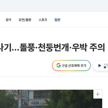
음악
공연/출판
스포츠
일반
소나기…돌풍·천둥번개·우박 주의
기사
구글 선호매체 추가