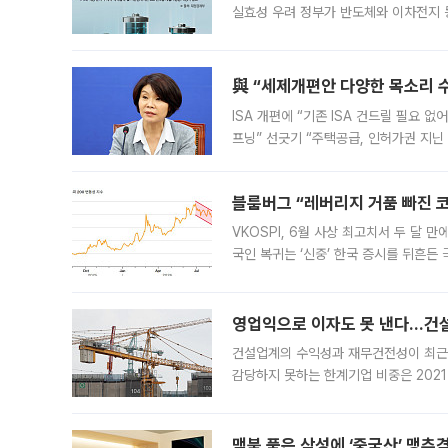
실효성 우려 정부가 반도체와 이차전지 
법(IRA)’으로 불리는 국내생산세액공제
與 “세제개편안 다양한 목소리 
ISA 개편에 “기존 ISA 건드릴 필요 
프닝” 선긋기 “주택공급, 인허가권 지닌
견을 수렴해 당정과 개편안에 대한 조율
블룸버그 “레버리지 거품 빠진 코
VKOSPI, 6월 사상 최고치서 두 달
국인 복귀는 ‘신중’ 한국 증시를 뒤흔
했다. 대규모 반대매매로 레버리지 투자
영업익으로 이자도 못 낸다…건설 
건설업계의 수익성과 재무건전성이 최근
감당하지 못하는 한계기업 비중은 2021
이낸싱(PF) 부담이 집중된 건축 부문의
경영
맥북 품은 삼성에 ‘중국산’ 맹추