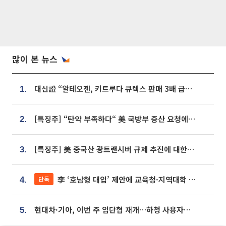
많이 본 뉴스
대신證 “알테오젠, 키트루다 큐렉스 판매 3배 급증…목표가 41만원 상향”
1.
[특징주] “탄약 부족하다“ 美 국방부 증산 요청에⋯국내 방산주 급등세
2.
[특징주] 美 중국산 광트랜시버 규제 추진에 대한광통신 등 광통신株 강세
3.
李 ‘호남형 대입’ 제안에 교육청·지역대학 서·논술형 입시 연계 '착수'
단독
4.
현대차·기아, 이번 주 임단협 재개…하청 사용자성 재심도 ‘변수’
5.