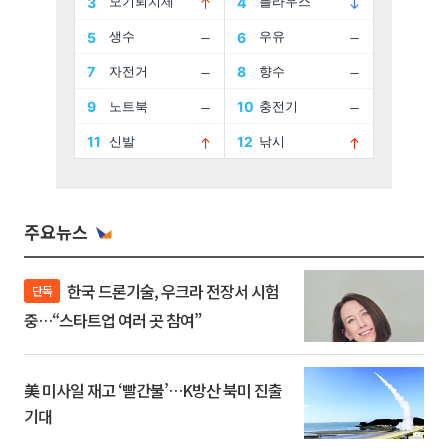
주요뉴스
한국 드론기술, 우크라 전장서 시험
단독
중…“스타트업 여러 곳 참여”
美 미사일 재고 ‘빨간불’…K방산 북미 진출
기대