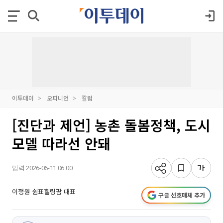
이투데이
오피니언
칼럼
[진단과 제언] 농촌 돌봄정책, 도시
모델 따라선 안돼
입력 2026-06-11 06:00
이정원 쉼표힐링팜 대표
구글 선호매체 추가