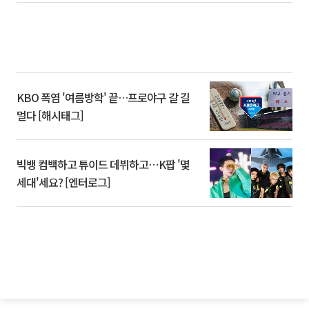
KBO 폭염 '여름방학' 끝…프로야구 갈 길
멀다 [해시태그]
빅뱅 컴백하고 튜이드 데뷔하고⋯K팝 '몇
세대'세요? [엔터로그]