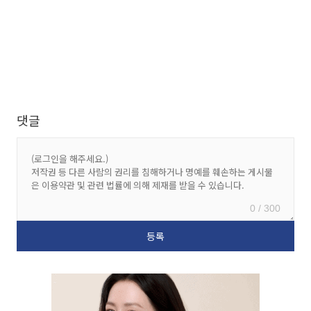
댓글
0 / 300