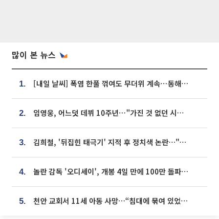
많이 본 뉴스
[내일 날씨] 폭염 한풀 꺾여도 무더위 계속⋯동해안 이틀 연속 비
1.
임영웅, 어느덧 데뷔 10주년⋯"가진 것 없던 시절, 내 앞엔 20명의 팬뿐"
2.
김희철, '뒤집힌 태극기' 지적 후 정치색 논란…"좌우 떠나 우리나라 국기"
3.
놀란 감독 '오디세이', 개봉 4일 만에 100만 돌파⋯'왕사남' 보다 빠르다
4.
천안 교회서 11세 아동 사망…“침대에 묶여 있었다” 진술 확보
5.