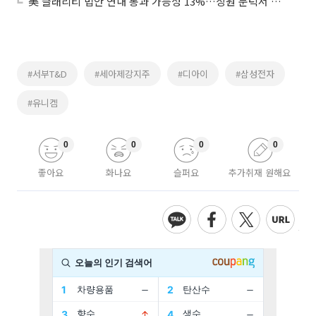
美 클래리티 법안 연내 통과 가능성 13%…상원 문턱서 제동
#서부T&D
#세아제강지주
#디아이
#삼성전자
#유니켐
0
0
0
0
좋아요
화나요
슬퍼요
추가취재 원해요