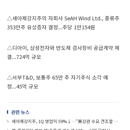
△세아제강지주의 자회사 SeAH Wind Ltd., 종류주
353만주 유상증자 결정...주당 1만154원
△디아이, 삼성전자와 반도체 검사장비 공급계약 체
결...724억 규모
△서부T&D, 보통주 65만 주 자기주식 소각 예
정...45억 규모
관련 뉴스
세아제강지주, 1Q 영업익 59%↓…“美강관 수요 견조할 것”