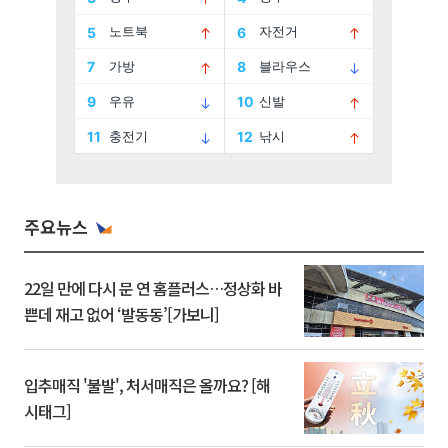
주요뉴스
22일 만에 다시 문 연 홈플러스…정상화 바
쁜데 재고 없어 ‘발동동’[가보니]
입추매직 '불발', 처서매직은 올까요? [해
시태그]