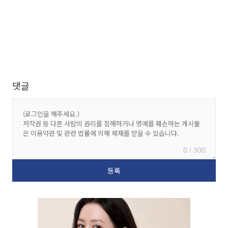
댓글
0 / 300