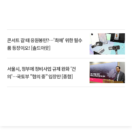
콘서트 갈 때 응원봉만?⋯'최애' 위한 필수
품 등장이오! [솔드아웃]
서울시, 정부에 정비사업 규제 완화 '건
의'⋯국토부 "협의 중" 입장만 [종합]