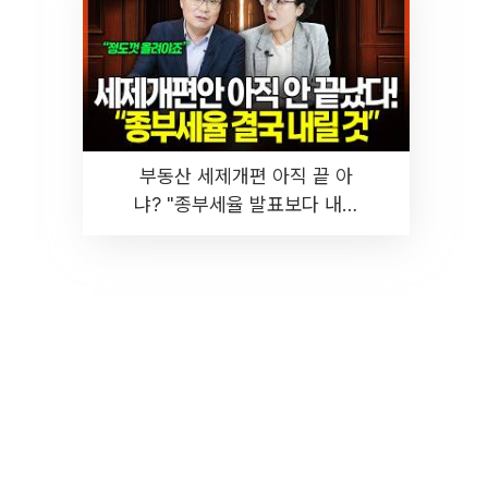
부동산 세제개편 아직 끝 아
냐? "종부세율 발표보다 내릴
것" 장기거주·양도세 전망 I 집
땅지성 I 김인만, 진미윤