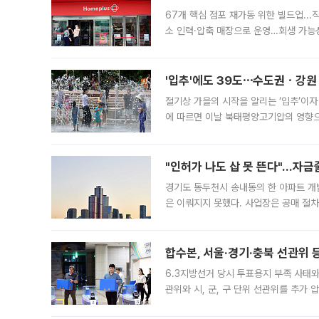
67개 핵심 점포 재가동 위한 빌드업..
소 인력·압축 매장으로 운영…회생 가능성
영업을 시작한다. 핵심 점포 67개에는 
'입추'에도 39도⋯수도권ㆍ강원
절기상 가을의 시작을 알리는 ‘입추’이자
에 따르면 이날 북태평양고기압의 영향으
도, 낮 최고기온은 31~39도로, 전국
"인허가 나도 삽 못 뜬다"…자금
경기도 동두천시 송내동의 한 아파트 개
은 이뤄지지 못했다. 사업장은 공매 절차
3차 공매까지 진행됐으나 모두 유찰됐다.
후
합수본, 서울·경기·충북 선관위 등
6.3지방선거 당시 투표용지 부족 사태
관위와 시, 군, 구 단위 선관위를 추가
부(김태훈 서울중앙지검 3차장검사)는 