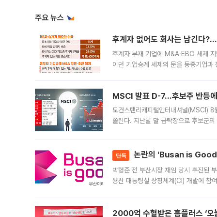
주요 뉴스
후계자 없어도 회사는 남긴다?…‘
후계자 부재 기업에 M&A·EBO 세제 
이던 기업승계 세제의 문을 동종기업과 
대신 M&A나 임직원 인수(EBO)를 통
늘
MSCI 발표 D-7…후보주 반등
모건스탠리캐피털인터내셔널(MSCI) 8
쏠린다. 지난달 말 급락장으로 후보군의
가능성과 지수 추종 자금 유입 기대가 
논란의 'Busan is Go
단독
박형준 전 부산시장 재임 당시 추진된 부산
용산 대통령실 상징체계(CI) 개발에 참
도시브랜드 사업이 공개 이후 시민 공감
2000억 수혈받은 홈플러스 ‘오늘