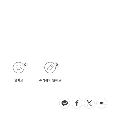
0
0
슬퍼요
추가취재 원해요