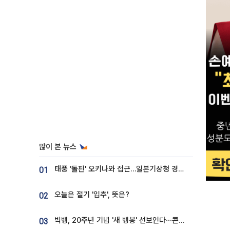
많이 본 뉴스
태풍 '돌핀' 오키나와 접근…일본기상청 경로 업데이트
01
오늘은 절기 '입추', 뜻은?
02
빅뱅, 20주년 기념 '새 뱅봉' 선보인다⋯콘서트 앞두고 팝업 개최
03