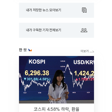
내가 저장한 뉴스 모아보기
내가 구독한 기자 전체보기
한 컷
코스피 4.58% 하락, 환율