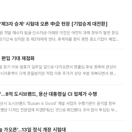
제3자 승계’ 시험대 오른 中企 현장 [기업승계 대전환]
지원 첫발 매수자 발굴·인수자금·거래망 이전은 여전히 과제 정부가 혈연 중심
장기근속 임직원 등 제3자에게 연다. 후계자를 찾지 못한 중소기업이 폐업
해 기술과 일자리를 남기도록 하겠다는 취지다. 다만 세금 감면만으로 거래를
에 편입 기대 재점화
월 정기 리뷰 발표가 일주일 앞으로 다가오면서 편출입 후보 종목에 관심이
 시가총액이 크게 흔들렸지만 저점 이후 주가가 상당 부분 회복되면서 편입
다시 부각되고 있다. 7일 금융투자업계에 따르면 MSCI는 한국시간으로 오는
od'…8억 도시브랜드, 용산 대통령실 CI 업체가 수행
시 도시브랜드 ‘Busan is Good’ 개발 사업의 수행기관이 윤석열 정부
여했던 디자인 전문업체 피앤(P&)인 것으로 확인됐다. 8억 원이 투입된 부산
 부족과 디자인 정체성 논란에 휩싸였던 만큼, 사업 선정 과정과 결과물에
 가오픈’...13일 정식 개장 시험대