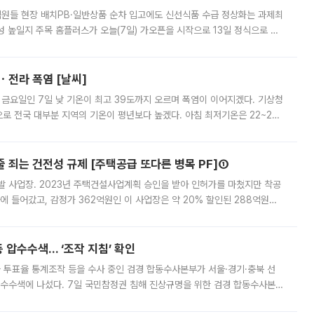
.직원들 현장 배치PB·일반상품 순차 입고에도 신선식품 수급 정상화는 과제최
 높일지 주목 홈플러스가 오늘(7일) 가오픈을 시작으로 13일 정식으로 재
직원들이 현장 배치되고, PB 상품과 함께 일반 상품 납품도 순차적으로 진행
ㆍ전라 폭염 [날씨]
 금요일인 7일 낮 기온이 최고 39도까지 오르며 폭염이 이어지겠다. 기상청
로 전국 대부분 지역의 기온이 평년보다 높겠다. 아침 최저기온은 22~27
 대부분 지역에 폭염특보가 발효된 가운데 최고체감온도는 35도 안팎까지 올라
줄 죄는 건전성 규제 [주택공급 또다른 병목 PF]①
발 사업장. 2023년 주택건설사업계획 승인을 받아 인허가를 마쳤지만 착공
에 들어갔고, 감정가 362억원인 이 사업장은 약 20% 할인된 288억원에
 현재는 4차 공매를 위한 조건 협의가 진행 중이다. 수도권의 주요 주거 배
 압수수색… ‘조작 지침’ 확인
와 투표율 통계조작 등을 수사 중인 검경 합동수사본부가 서울·경기·충북 선
 압수수색에 나섰다. 7일 국민참정권 침해 진상규명을 위한 검경 합동수사본
추가 증거 확보를 위해 중앙선관위, 서울시·경기도·충청북도 선관위, 김포시