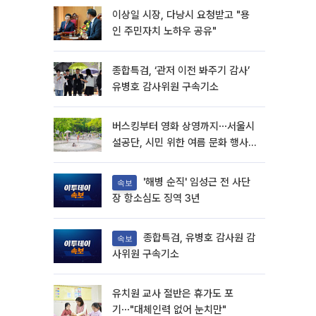
이상일 시장, 다낭시 요청받고 "용
인 주민자치 노하우 공유"
종합특검, ‘관저 이전 봐주기 감사’
유병호 감사위원 구속기소
버스킹부터 영화 상영까지⋯서울시
설공단, 시민 위한 여름 문화 행사
마련
'해병 순직' 임성근 전 사단
속보
장 항소심도 징역 3년
종합특검, 유병호 감사원 감
속보
사위원 구속기소
유치원 교사 절반은 휴가도 포
기⋯"대체인력 없어 눈치만"