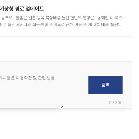
본기상청 경로 업데이트
국 동부로…찬홈은 일본 동쪽 북상태풍 돌핀 한반도 영향은…동해안 비·제주
디? 돌핀 오키나와 접근·찬홈 웨이크섬 근해 이동 중 제13호 태풍 ‘돌핀’이
 아마미 지방에 접근하고 있다. 돌핀은 오키나와 부근을 지난 뒤 동중국해
0 / 300