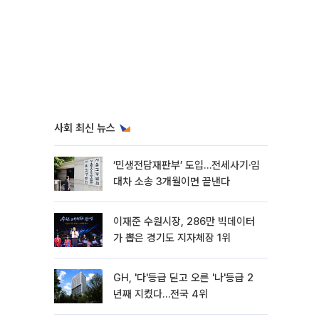
사회 최신 뉴스
‘민생전담재판부’ 도입…전세사기·임
대차 소송 3개월이면 끝낸다
이재준 수원시장, 286만 빅데이터
가 뽑은 경기도 지자체장 1위
GH, '다'등급 딛고 오른 '나'등급 2
년째 지켰다…전국 4위