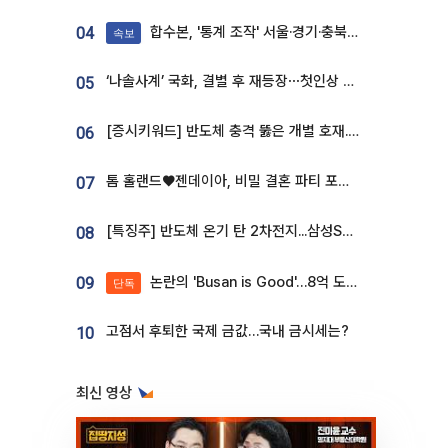
합수본, '통계 조작' 서울·경기·충북 선관위 등 추가 압수수색
04
속보
‘나솔사계’ 국화, 결별 후 재등장⋯첫인상 투표 휩쓸고 ‘인기녀’ 등극
05
[증시키워드] 반도체 충격 뚫은 개별 호재...포스코퓨처엠·에코프로·한화솔루션 '눈길'
06
톰 홀랜드♥젠데이아, 비밀 결혼 파티 포착⋯호텔 대관비만 9억
07
[특징주] 반도체 온기 탄 2차전지...삼성SDI, 장 초반 7% 넘게 껑충
08
논란의 'Busan is Good'…8억 도시브랜드, 용산 대통령실 CI 업체가 수행
09
단독
고점서 후퇴한 국제 금값…국내 금시세는?
10
최신 영상