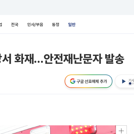
업
전국
인사/부음
동정
일반
업장서 화재…안전재난문자 발송
기사
구글 선호매체 추가