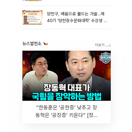
양천구, 배움으로 물드는 가을…제
40기 ‘양천장수문화대학’ 수강생 모
집
뉴스발전소
“한동훈은 ‘공한증’ 낮추고 장
동혁은 ‘공장증’ 키운다” [정치
대학]