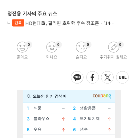
정진용 기자의 주요 뉴스
HD현대重, 필리핀 호위함 후속 정조준…‘14척+α’ 싹쓸이 노린다
단독
0
0
0
0
좋아요
화나요
슬퍼요
추가취재 원해요