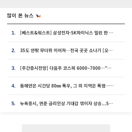
많이 본 뉴스
[베스트&워스트] 삼성전자·SK하이닉스 밀린 한 주…상상인증권은 85% 급등
1.
35도 안팎 무더위 이어져…전국 곳곳 소나기 [오늘 날씨]
2.
[주간증시전망] 다음주 코스피 6000~7000⋯“外人 수급은 정책이 변수”
3.
동해안은 시간당 80㎜ 폭우, 그 외 지역은 폭염…‘극과 극 날씨’
4.
뉴욕증시, 연준 금리인상 기대감 꺾이자 상승...S&P500 사상 최고치 [종합]
5.