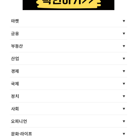
마켓
금융
부동산
산업
경제
국제
정치
사회
오피니언
문화·라이프