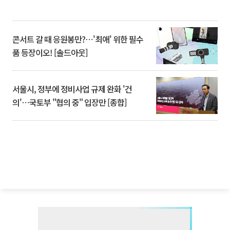
콘서트 갈 때 응원봉만?⋯'최애' 위한 필수
품 등장이오! [솔드아웃]
서울시, 정부에 정비사업 규제 완화 '건
의'⋯국토부 "협의 중" 입장만 [종합]