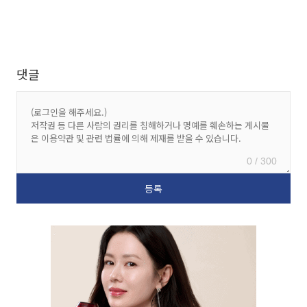
댓글
0 / 300