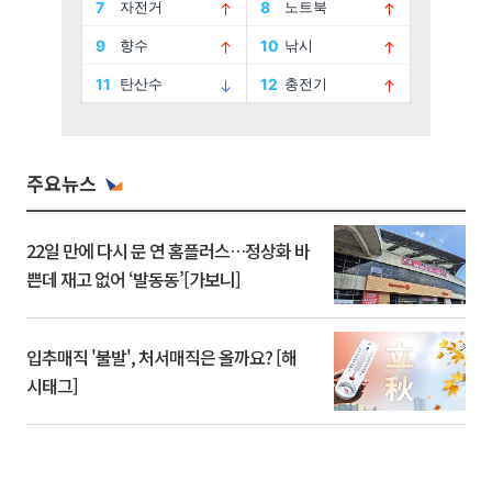
주요뉴스
22일 만에 다시 문 연 홈플러스…정상화 바
쁜데 재고 없어 ‘발동동’[가보니]
입추매직 '불발', 처서매직은 올까요? [해
시태그]