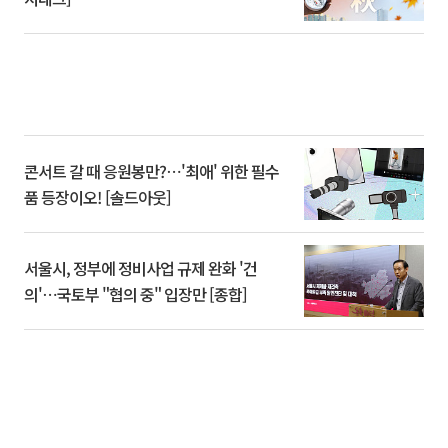
콘서트 갈 때 응원봉만?⋯'최애' 위한 필수
품 등장이오! [솔드아웃]
서울시, 정부에 정비사업 규제 완화 '건
의'⋯국토부 "협의 중" 입장만 [종합]