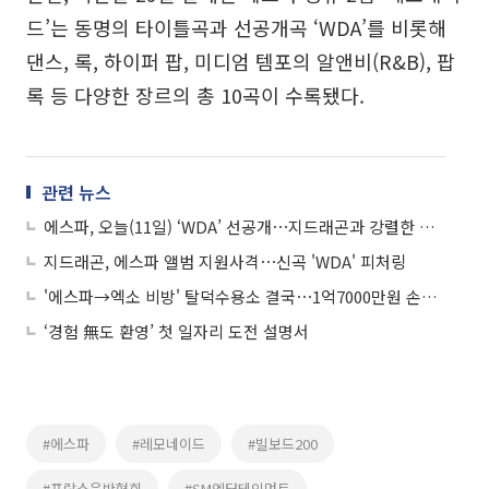
드’는 동명의 타이틀곡과 선공개곡 ‘WDA’를 비롯해
댄스, 록, 하이퍼 팝, 미디엄 템포의 알앤비(R&B), 팝
록 등 다양한 장르의 총 10곡이 수록됐다.
관련 뉴스
에스파, 오늘(11일) ‘WDA’ 선공개⋯지드래곤과 강렬한 시너지
지드래곤, 에스파 앨범 지원사격⋯신곡 'WDA' 피처링
'에스파→엑소 비방' 탈덕수용소 결국⋯1억7000만원 손해배상 판결
‘경험 無도 환영’ 첫 일자리 도전 설명서
#에스파
#레모네이드
#빌보드200
#프랑스음반협회
#SM엔터테인먼트