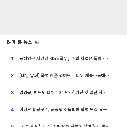
많이 본 뉴스
동해안은 시간당 80㎜ 폭우, 그 외 지역은 폭염…‘극과 극 날씨’
1.
[내일 날씨] 폭염 한풀 꺾여도 무더위 계속⋯동해안 이틀 연속 비
2.
임영웅, 어느덧 데뷔 10주년⋯"가진 것 없던 시절, 내 앞엔 20명의 팬뿐"
3.
이남오 함평군수, 군공항 소음피해 함평 보상 요구
4.
'굿 윌 헌팅' 배우 "기아 EV2 덕분에 살아"…교통사고 후 안전성 극찬
5.