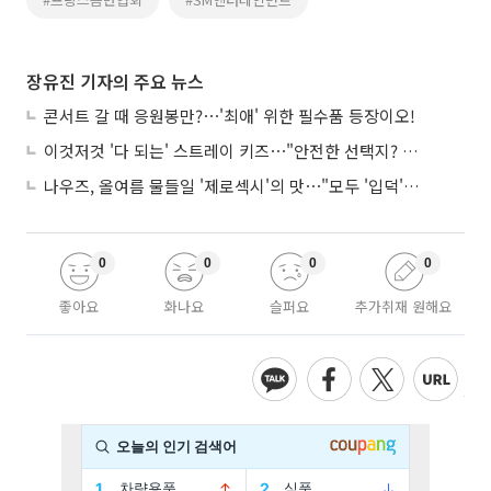
장유진 기자의 주요 뉴스
콘서트 갈 때 응원봉만?⋯'최애' 위한 필수품 등장이오!
이것저것 '다 되는' 스트레이 키즈⋯"안전한 선택지? 도전이 재밌죠"
나우즈, 올여름 물들일 '제로섹시'의 맛⋯"모두 '입덕'시킬 것"
0
0
0
0
좋아요
화나요
슬퍼요
추가취재 원해요