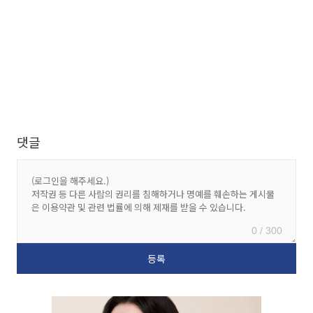
댓글
0 / 300