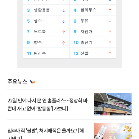
주요뉴스
22일 만에 다시 문 연 홈플러스…정상화 바
쁜데 재고 없어 ‘발동동’[가보니]
입추매직 '불발', 처서매직은 올까요? [해
시태그]