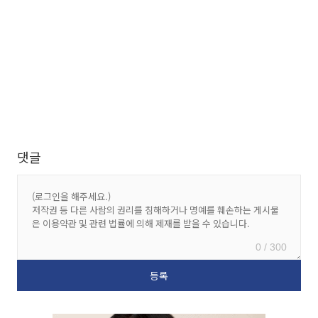
댓글
0 / 300