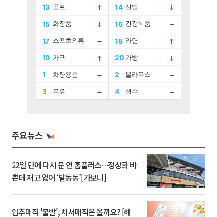
주요뉴스
22일 만에 다시 문 연 홈플러스…정상화 바
쁜데 재고 없어 ‘발동동’[가보니]
입추매직 '불발', 처서매직은 올까요? [해