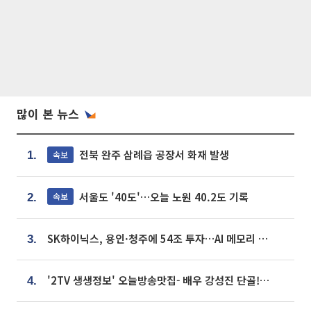
많이 본 뉴스
전북 완주 삼례읍 공장서 화재 발생
속보
1.
서울도 '40도'…오늘 노원 40.2도 기록
속보
2.
SK하이닉스, 용인·청주에 54조 투자…AI 메모리 생산기지 키운다
3.
'2TV 생생정보' 오늘방송맛집- 배우 강성진 단골! 쌀국수ㆍ푸팟퐁 커리 맛집 '블○○○'
4.