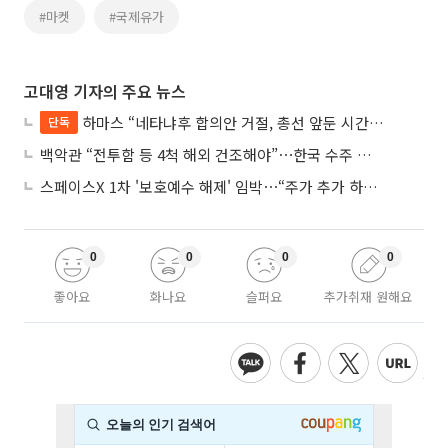
#마켓
#국제유가
고대영 기자의 주요 뉴스
하마스 “네타냐후 합의안 거절, 총선 앞둔 시간 끌기”
단독
백악관 “전투함 등 4척 해외 건조해야”⋯한국 수주 기대
스페이스X 1차 '보호예수 해제' 임박⋯“주가 추가 하락 가능성”
0
0
0
0
좋아요
화나요
슬퍼요
추가취재 원해요