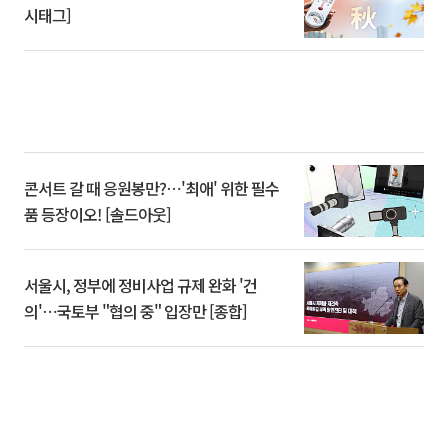
시태그]
콘서트 갈 때 응원봉만?⋯'최애' 위한 필수
품 등장이오! [솔드아웃]
서울시, 정부에 정비사업 규제 완화 '건
의'⋯국토부 "협의 중" 입장만 [종합]