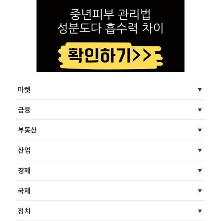
마켓
금융
부동산
산업
경제
국제
정치