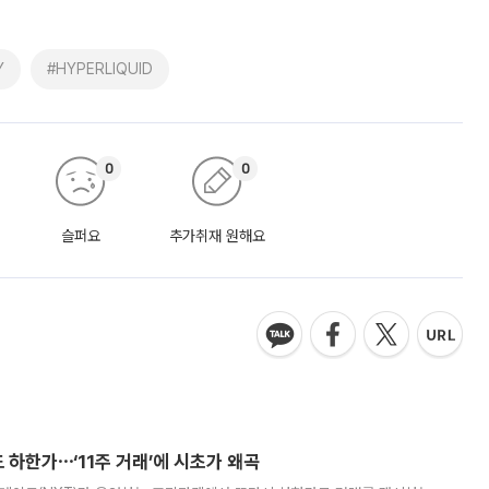
Y
#HYPERLIQUID
0
0
슬퍼요
추가취재 원해요
 하한가⋯‘11주 거래’에 시초가 왜곡