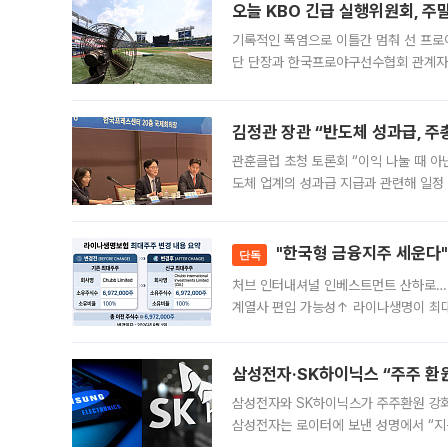
오늘 KBO 긴급 실행위원회, 주
기록적인 폭염으로 이틀간 멈춰 선 프로야
단 단장과 한국프로야구선수협회 관계자가
5일 “최근 전국적으로 폭염이 지속되면
KBO리그와
김정관 장관 “반도체 성과급, 
관훈클럽 초청 토론회 “이익 나눌 때 아
도체 업계의 성과급 지급과 관련해 일정
최근 상법·자본시장법 개정으로 기업 지
"한국형 금융지주 세운다"
단독
처브 인터내셔널 인베스트먼트 산하로…
계열사 편입 가능성↑ 라이나생명이 최
축에 첫발을 내디뎠다. 이번 최대주주 
효
삼성전자·SK하이닉스 “주주 환원
삼성전자와 SK하이닉스가 주주환원 강화 방안 마련에 나설
삼성전자는 로이터에 보낸 성명에서 “지