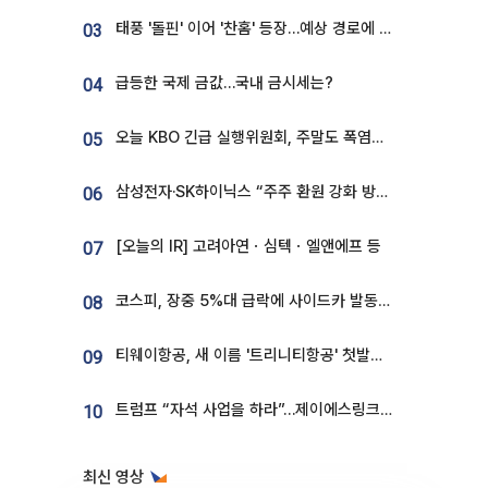
태풍 '돌핀' 이어 '찬홈' 등장…예상 경로에 한국 '한숨'
03
급등한 국제 금값…국내 금시세는?
04
오늘 KBO 긴급 실행위원회, 주말도 폭염취소 될까
05
삼성전자·SK하이닉스 “주주 환원 강화 방안 마련”
06
[오늘의 IR] 고려아연ㆍ심텍ㆍ엘앤에프 등
07
코스피, 장중 5%대 급락에 사이드카 발동…삼성·SK 동반 폭락
08
티웨이항공, 새 이름 '트리니티항공' 첫발…SSC 전략 본격화
09
트럼프 “자석 사업을 하라”…제이에스링크, 비중국 영구자석 공급망 구축 속도
10
최신 영상