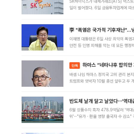
SK하이닉스가 대체거래소(ATS) 넥스
일이 벌어졌다. 6일 금융투자업계에 따르
규장 종가보다 29.98% 내린 116만8
규시장과 달
李 "폭염은 국가적 기후재난"…냉
이재명 대통령은 6일 사상 최악의 폭염
안전 등 인명 피해를 막는 데 모든 행
인프라 확충 계획을 내년도 예산안에 반
하마스 “네타냐후 합의안 거
단독
바셈 나임 하마스 정치국 고위 관리 본지
트럼프와 엇박자 10월 총선 앞두고 두 
원회(BOP)와 팔레스타인 무장단체 하마
반도체 날개 달고 날았다⋯'역대급
6월 상품수지 흑자 478.9억달러 '역대
위'⋯"유가ㆍ환율 영향 출국자 수 감소" 
급 수출 호조가 매달 이어지면서 6월 
대 기