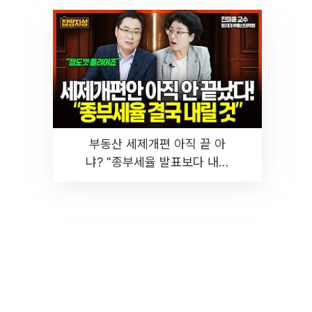
부동산 세제개편 아직 끝 아
냐? "종부세율 발표보다 내릴
것" 장기거주·양도세 전망 I 집
땅지성 I 김인만, 진미윤