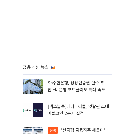
금융 최신 뉴스
Sh수협은행, 상상인증권 인수 추
진⋯비은행 포트폴리오 확대 속도
[넥스블록]테더ㆍ써클, 엇갈린 스테
이블코인 2분기 실적
"한국형 금융지주 세운다"⋯
단독