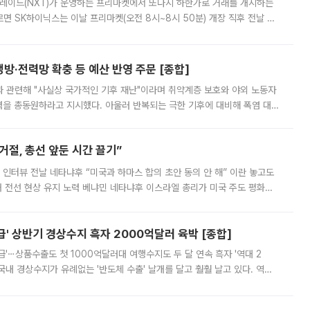
트레이드(NXT)가 운영하는 프리마켓에서 또다시 하한가로 거래를 개시하는
면 SK하이닉스는 이날 프리마켓(오전 8시~8시 50분) 개장 직후 전날 정
000원에 거래됐다. 거래량은 11주에 불과했으나, 최초 가격 결정이 기존 정
방·전력망 확충 등 예산 반영 주문 [종합]
과 관련해 "사실상 국가적인 기후 재난"이라며 취약계층 보호와 야외 노동자
정력을 총동원하라고 지시했다. 아울러 반복되는 극한 기후에 대비해 폭염 대응
영하는 방안도 검토하라고 주문했다. 이 대통령은 이날 폭염·가뭄 대
절, 총선 앞둔 시간 끌기”
 인터뷰 전날 네타냐후 “미국과 하마스 합의 초안 동의 안 해” 이란 놓고도
개 전선 현상 유지 노력 베냐민 네타냐후 이스라엘 총리가 미국 주도 평화위
스 간 무장해제 합의안을 반대한 지 하루 만에 하마스 정치국 고위 관리
' 상반기 경상수지 흑자 2000억달러 육박 [종합]
급'⋯상품수출도 첫 1000억달러대 여행수지도 두 달 연속 흑자 '역대 2
국내 경상수지가 유례없는 '반도체 수출' 날개를 달고 훨훨 날고 있다. 역대
경상수지 뿐 아니라 상반기 경상수지 흑자도 2000억달러에 근접하며 사상 최