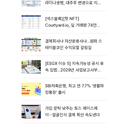
라이나생명, 대주주 변경으로 지주
사 전환 첫발
[넥스블록][핫 NFT]
Courtyard.io, 일 거래량 74만
5040달러… 바닥가 5달러
결제회사냐 자산운용사냐…원화 스
테이블코인 수익모델 갈림길
[ESGX 이슈 5] 지속가능성 공시 후
속 입법…2028년 사업보고서부터
적용
SBI저축은행, 최고 연 7.7% ‘생활파
킹통장’ 출시
가입 문턱 낮추는 토스 페이스페
이⋯얼굴인식 결제 확산 속도낸다