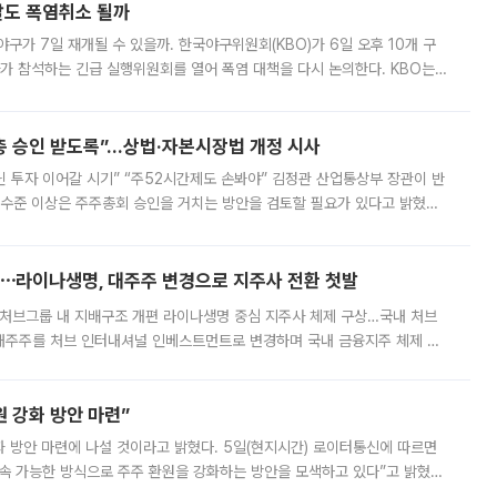
말도 폭염취소 될까
구가 7일 재개될 수 있을까. 한국야구위원회(KBO)가 6일 오후 10개 구
 참석하는 긴급 실행위원회를 열어 폭염 대책을 다시 논의한다. KBO는
서 관람객과 선수단의 안전 위험 상황이 발생했다”며 5∼6일 예정됐던
주총 승인 받도록”…상법·자본시장법 개정 시사
닌 투자 이어갈 시기” “주52시간제도 손봐야” 김정관 산업통상부 장관이 반
 수준 이상은 주주총회 승인을 거치는 방안을 검토할 필요가 있다고 밝혔다.
배구조와 주주권 강화 논의가 이어지는 가운데, 핵심 연구인력에 대한
⋯라이나생명, 대주주 변경으로 지주사 전환 첫발
처브그룹 내 지배구조 개편 라이나생명 중심 지주사 체제 구상…국내 처브
대주주를 처브 인터내셔널 인베스트먼트로 변경하며 국내 금융지주 체제 구
변경은 향후 국내 금융지주사를 설립해 계열 보험사들을 통합 관리하고 경영
 강화 방안 마련”
 것이라고 밝혔다. 5일(현지시간) 로이터통신에 따르면
속 가능한 방식으로 주주 환원을 강화하는 방안을 모색하고 있다”고 밝혔다.
그러면서 자세한 내용은 “조만간 공개할 예정”이라고 덧붙였다. SK하이닉스도 로이터에 전달한 성명에서 “연