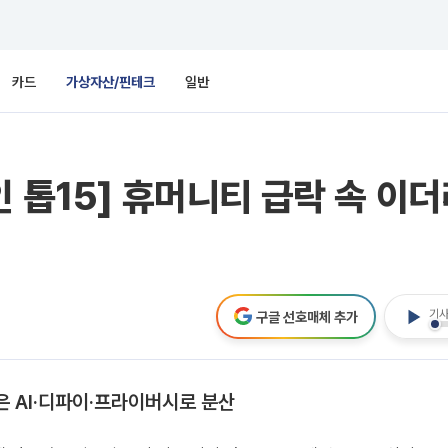
카드
가상자산/핀테크
일반
인 톱15] 휴머니티 급락 속 
기사
구글 선호매체 추가
 AI·디파이·프라이버시로 분산