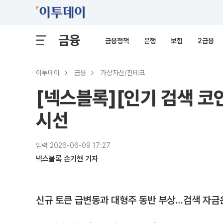
금융
금융정책
은행
보험
2금융
이투데이
금융
가상자산/핀테크
[넥스블록][인기 검색 코
시선
입력 2026-06-09 17:27
넥스블록 손기현 기자
신규 토큰 급변동과 대형주 동반 부상…검색 자금은