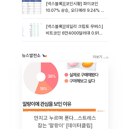
[넥스블록][코인시황] 파이코인
10.07% 상승, 오디에라 9.24% 하
락
[넥스블록][데일리 크립토 무버스]
비트코인 6만4000달러대 0.91%
상승…파이네트워크 10.21% 상승
뉴스발전소
만지고 누르며 푼다…스트레스
잡는 '말랑이' [데이터클립]