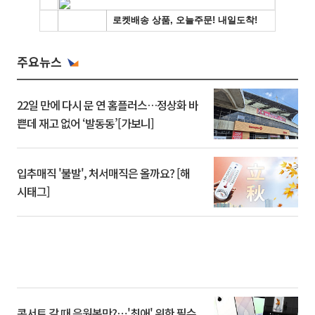
주요뉴스
22일 만에 다시 문 연 홈플러스…정상화 바
쁜데 재고 없어 ‘발동동’[가보니]
입추매직 '불발', 처서매직은 올까요? [해
시태그]
콘서트 갈 때 응원봉만?⋯'최애' 위한 필수