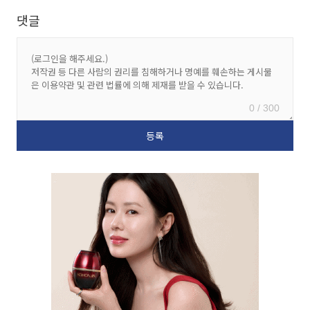
댓글
0 / 300