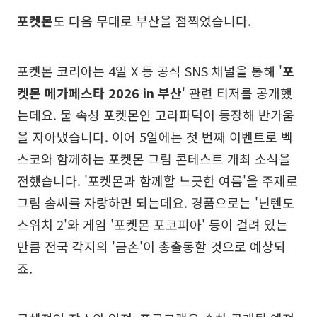
포켓몬
도 다음 무대로 부산을 점찍었습니다.
포켓몬 코리아는 4일 X 등 공식 SNS 채널을 통해 '
포
켓몬 메가페스타 2026 in 부산
' 관련 티저를 공개했
는데요. 물 속성 포켓몬인 고라파덕이 등장해 반가움
을 자아냈습니다. 이어 5일에는 첫 번째 이벤트로 벡
스코와 함께하는 포켓몬 그림 콘테스트 개최 소식을
전했습니다. '포켓몬과 함께할 느긋한 여름'을 주제로
그림 솜씨를 자랑하면 되는데요. 경품으로는 '닌텐도
스위치 2'와 게임 '포켓몬 포코피아' 등이 걸려 있는
만큼 전국 각지의 '금손'이 총출동할 것으로 예상되
죠.