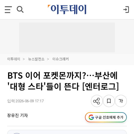
이투데이
뉴스발전소
이슈크래커
BTS 이어 포켓몬까지?⋯부산에
'대형 스타'들이 뜬다 [엔터로그]
입력 2026-06-09 17:17
장유진 기자
구글 선호매체 추가