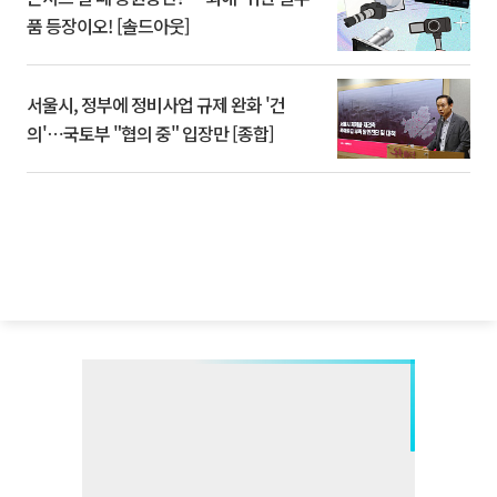
품 등장이오! [솔드아웃]
서울시, 정부에 정비사업 규제 완화 '건
의'⋯국토부 "협의 중" 입장만 [종합]