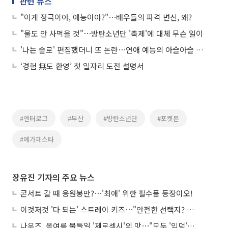
관련 뉴스
"이게 정극이야, 예능이야?"⋯배우들의 파격 변신, 왜?
"물도 안 사먹을 것"⋯방탄소년단 '축제'에 대체 무슨 일이
'나는 솔로' 편집했더니 또 논란⋯연애 예능의 아슬아슬 줄타기
‘경험 無도 환영’ 첫 일자리 도전 설명서
#엔터로그
#부산
#방탄소년단
#포켓몬
#메가페스타
장유진 기자의 주요 뉴스
콘서트 갈 때 응원봉만?⋯'최애' 위한 필수품 등장이오!
이것저것 '다 되는' 스트레이 키즈⋯"안전한 선택지? 도전이 재밌죠"
나우즈, 올여름 물들일 '제로섹시'의 맛⋯"모두 '입덕'시킬 것"