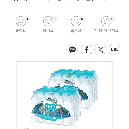
0
0
0
0
좋아요
화나요
슬퍼요
추가취재 원해요