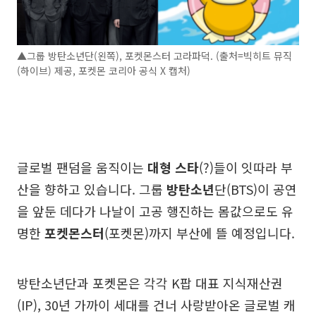
▲그룹 방탄소년단(왼쪽), 포켓몬스터 고라파덕. (출처=빅히트 뮤직
(하이브) 제공, 포켓몬 코리아 공식 X 캡처)
글로벌 팬덤을 움직이는
대형 스타
(?)들이 잇따라 부
산을 향하고 있습니다. 그룹
방탄소년
단(BTS)이 공연
을 앞둔 데다가 나날이 고공 행진하는 몸값으로도 유
명한
포켓몬스터
(포켓몬)까지 부산에 뜰 예정입니다.
방탄소년단과 포켓몬은 각각 K팝 대표 지식재산권
(IP), 30년 가까이 세대를 건너 사랑받아온 글로벌 캐