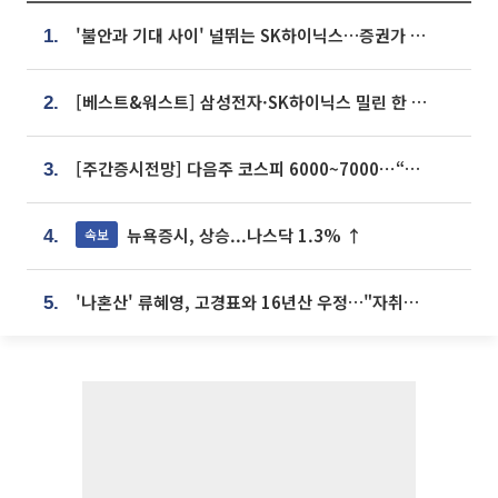
'불안과 기대 사이' 널뛰는 SK하이닉스…증권가 "HBM4·LTA 기반 펀터멘털 견고"
1.
[베스트&워스트] 삼성전자·SK하이닉스 밀린 한 주…상상인증권은 85% 급등
2.
[주간증시전망] 다음주 코스피 6000~7000⋯“外人 수급은 정책이 변수”
3.
뉴욕증시, 상승...나스닥 1.3% ↑
속보
4.
'나혼산' 류혜영, 고경표와 16년산 우정…"자취방서 부모님과 마주쳐"
5.