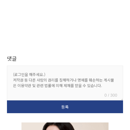
댓글
0 / 300