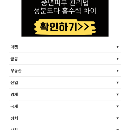
마켓
금융
부동산
산업
경제
국제
정치