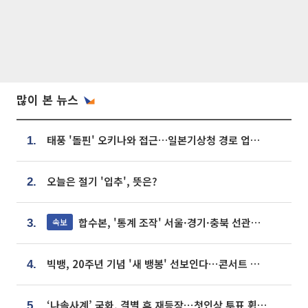
많이 본 뉴스
태풍 '돌핀' 오키나와 접근…일본기상청 경로 업데이트
1.
오늘은 절기 '입추', 뜻은?
2.
합수본, '통계 조작' 서울·경기·충북 선관위 등 추가 압수수색
속보
3.
빅뱅, 20주년 기념 '새 뱅봉' 선보인다⋯콘서트 앞두고 팝업 개최
4.
‘나솔사계’ 국화, 결별 후 재등장⋯첫인상 투표 휩쓸고 ‘인기녀’ 등극
5.