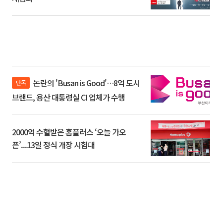
논란의 'Busan is Good'…8억 도시
단독
브랜드, 용산 대통령실 CI 업체가 수행
2000억 수혈받은 홈플러스 ‘오늘 가오
픈’...13일 정식 개장 시험대