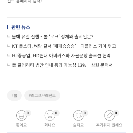
전드 홈페이지 캡처)
관련 뉴스
올해 유일 신챔⋯롤 ‘로크’ 정체와 출시일은?
KT 롤스터, 벼랑 끝서 ‘패패승승승’⋯디플러스 기아 꺾고 원주행
HJ중공업, HD현대 아비커스와 자율운항 솔루션 협력
美 클래리티 법안 연내 통과 가능성 13%…상원 문턱서 제동
#롤
#리그오브레전드
0
0
0
0
좋아요
화나요
슬퍼요
추가취재 원해요