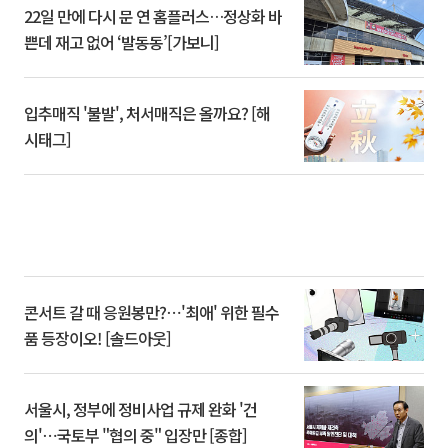
22일 만에 다시 문 연 홈플러스…정상화 바
쁜데 재고 없어 ‘발동동’[가보니]
입추매직 '불발', 처서매직은 올까요? [해
시태그]
콘서트 갈 때 응원봉만?⋯'최애' 위한 필수
품 등장이오! [솔드아웃]
서울시, 정부에 정비사업 규제 완화 '건
의'⋯국토부 "협의 중" 입장만 [종합]