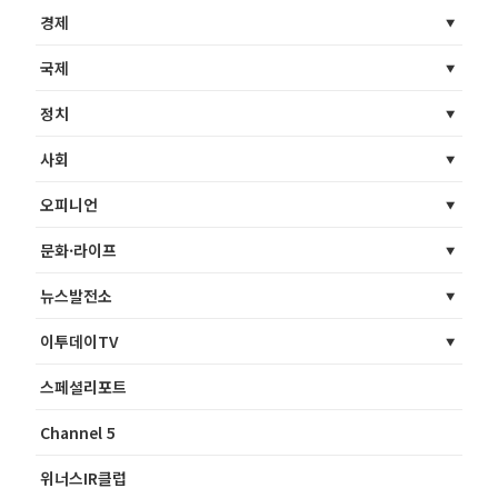
경제
국제
정치
사회
오피니언
문화·라이프
뉴스발전소
이투데이TV
스페셜리포트
Channel 5
위너스IR클럽