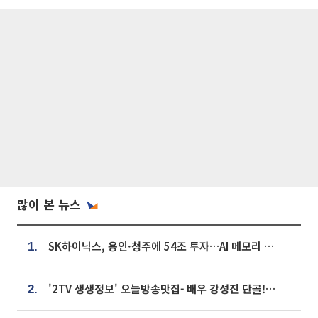
많이 본 뉴스
SK하이닉스, 용인·청주에 54조 투자…AI 메모리 생산기지 키운다
1.
'2TV 생생정보' 오늘방송맛집- 배우 강성진 단골! 쌀국수ㆍ푸팟퐁 커리 맛집 '블○○○'
2.