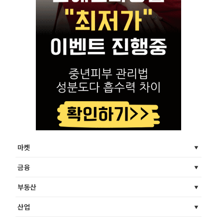
마켓
금융
부동산
산업