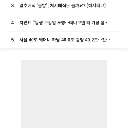
입추매직 '불발', 처서매직은 올까요? [해시태그]
3.
차인표 "동생 구강암 투병…떠나보낼 때 가장 힘들었다”
4.
서울 40도 찍더니 하남 40.8도·광양 40.2도…전국 '펄펄'
5.