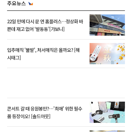
주요뉴스
22일 만에 다시 문 연 홈플러스…정상화 바
쁜데 재고 없어 ‘발동동’[가보니]
입추매직 '불발', 처서매직은 올까요? [해
시태그]
콘서트 갈 때 응원봉만?⋯'최애' 위한 필수
품 등장이오! [솔드아웃]