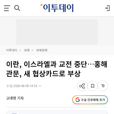
이투데이
국제
국제경제
이란, 이스라엘과 교전 중단…홍해
관문, 새 협상카드로 부상
수정 2026-06-09 14:55
고대영 기자
구글 선호매체 추가