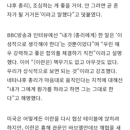
냐후 총리), 조심하는 게 좋을 거야. 안 그러면 곧 혼
자가 될 거거든’이라고 말했다”고 덧붙였다.
BBC방송과 인터뷰에선 “내가 (총리에게) 한 말은 ‘이
성적으로 생각해야 한다’는 것뿐이었다”며 “우린 매
우 강력하고 좋은 합의를 체결하기 직전”이라고 설명
했다. 이어 “(이란은) 핵무기도 없고 아무것도 없다.
우리가 상식적으로 보면 되는 것”이라고 강조했다.
네타냐후 총리가 마음대로 움직인다는 지적에 대해선
“내가 그에게 뭔가를 하라고 하면 그는 그대로 한
다”고 해명했다.
미국은 어떻게든 이란을 다시 협상 테이블에 앉히려
하지만, 이란은 홍해 관문인 바브엘만데브 해협을 새