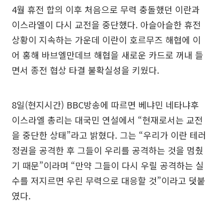
4월 휴전 합의 이후 처음으로 무력 충돌했던 이란과
이스라엘이 다시 교전을 중단했다. 아슬아슬한 휴전
상황이 지속하는 가운데 이란이 호르무즈 해협에 이
어 홍해 바브엘만데브 해협을 새로운 카드로 꺼내 들
면서 종전 협상 타결 불확실성을 키웠다.
8일(현지시간) BBC방송에 따르면 베냐민 네타냐후
이스라엘 총리는 대국민 연설에서 “현재로서는 교전
을 중단한 상태”라고 밝혔다. 그는 “우리가 이란 테러
정권을 공격한 후 그들이 우리를 공격하는 것을 멈췄
기 때문”이라며 “만약 그들이 다시 우릴 공격하는 실
수를 저지르면 우린 무력으로 대응할 것”이라고 덧붙
였다.