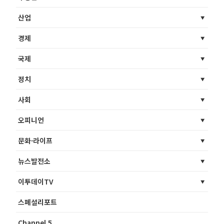
산업
경제
국제
정치
사회
오피니언
문화·라이프
뉴스발전소
이투데이TV
스페셜리포트
Channel 5