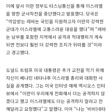
이에 앞서 이란 정부도 타스님통신을 통해 이스라엘
을 향한 군사작전을 중단했다고 발표했다. 당국은
“억압받는 레바논 국민을 지원하고자 이란의 강력한
군대가 이스라엘에 고통스러운 대응을 했다”며 “레바
논 남부를 포함한 지역에서 공격과 적대행위가 계속
되면 전보다 훨씬 더 강력한 조치가 뒤따를 것”이라
고 경고했다.
도널드 트럼프 미국 대통령은 추가 교전을 막기 위해
자신이 베냐민 네타냐후 이스라엘 총리와 대화한 사
실을 공개했다. 그는 미국 인터넷 매체 액시오스 인터
뷰에서 “이란이 우리에게 전화해서 더는 공격하지 않
겠다고 했고 이스라엘에도 더는 공격하지 말라고 전
해달라고 요청했다”고 말했다. 이어 “나는 ‘비비(네타