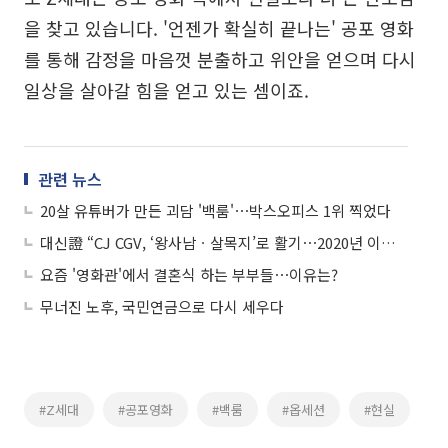
을 찾고 있습니다. '언젠가 확실히 끝나는' 공포 영화
를 통해 감정을 마음껏 분출하고 위안을 얻으며 다시
일상을 살아갈 힘을 얻고 있는 셈이죠.
관련 뉴스
20살 유튜버가 만든 괴담 '백룸'⋯박스오피스 1위 찍었다
대신證 “CJ CGV, ‘왕사남ㆍ살목지’로 활기⋯2020년 이후 최고 실적”
요즘 '영화관'에서 결혼식 하는 부부들⋯이유는?
무너진 노후, 국민연금으로 다시 세우다
#Z세대
#공포영화
#백룸
#옵세션
#현실