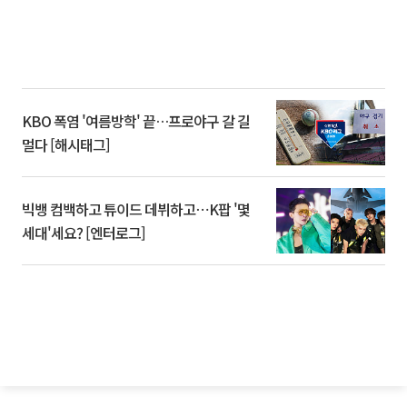
KBO 폭염 '여름방학' 끝…프로야구 갈 길
멀다 [해시태그]
빅뱅 컴백하고 튜이드 데뷔하고⋯K팝 '몇
세대'세요? [엔터로그]