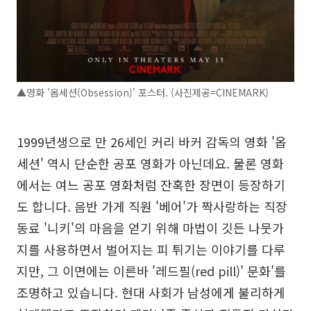
▲영화 '옵세션(Obsession)' 포스터. (사진제공=CINEMARK)
1999년생으로 만 26세인 커리 바커 감독의 영화 '옵
세션' 역시 단순한 공포 영화가 아닌데요. 물론 영화
에서는 여느 공포 영화처럼 잔혹한 장면이 등장하기
도 합니다. 음반 가게 직원 '베어'가 짝사랑하는 직장
동료 '니키'의 마음을 얻기 위해 마법이 깃든 나뭇가
지를 사용하면서 벌어지는 피 튀기는 이야기를 다루
지만, 그 이면에는 이른바 '레드필(red pill)' 문화'를
조명하고 있습니다. 현대 사회가 남성에게 불리하게