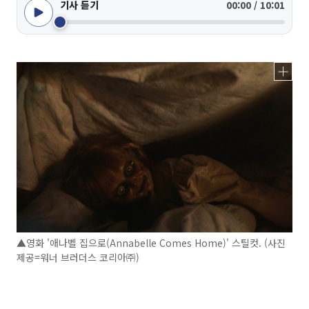
기사 듣기
00:00 / 10:01
▲영화 '애나벨 집으로(Annabelle Comes Home)' 스틸컷. (사진
제공=워너 브러더스 코리아㈜)