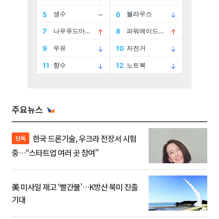
주요뉴스
한국 드론기술, 우크라 전장서 시험
단독
중…“스타트업 여러 곳 참여”
美 미사일 재고 ‘빨간불’…K방산 북미 진출
기대