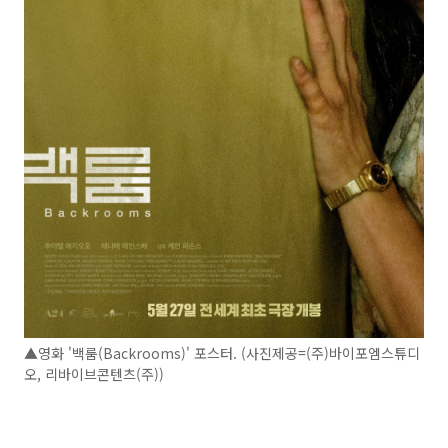
▲영화 '백룸(Backrooms)' 포스터. (사진제공=(주)바이포엠스튜디
오, 리바이브콘텐츠(주))