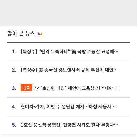
많이 본 뉴스
[특징주] “탄약 부족하다“ 美 국방부 증산 요청에⋯국내 방산주 급등세
1.
[특징주] 美 중국산 광트랜시버 규제 추진에 대한광통신 등 광통신株 강세
2.
李 ‘호남형 대입’ 제안에 교육청·지역대학 서·논술형 입시 연계 '착수'
단독
3.
현대차·기아, 이번 주 임단협 재개…하청 사용자성 재심도 ‘변수’
4.
1호선 용산역 상행선, 전장연 시위로 열차 무정차 운행
5.