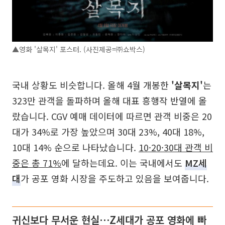
▲영화 '살목지' 포스터. (사진제공=㈜쇼박스)
국내 상황도 비슷합니다. 올해 4월 개봉한
'살목지'
는
323만 관객을 돌파하며 올해 대표 흥행작 반열에 올
랐습니다. CGV 예매 데이터에 따르면 관객 비중은 20
대가 34%로 가장 높았으며 30대 23%, 40대 18%,
10대 14% 순으로 나타났습니다.
10·20·30대 관객 비
중은 총 71%
에 달하는데요. 이는 국내에서도
MZ세
대
가 공포 영화 시장을 주도하고 있음을 보여줍니다.
귀신보다 무서운 현실⋯Z세대가 공포 영화에 빠