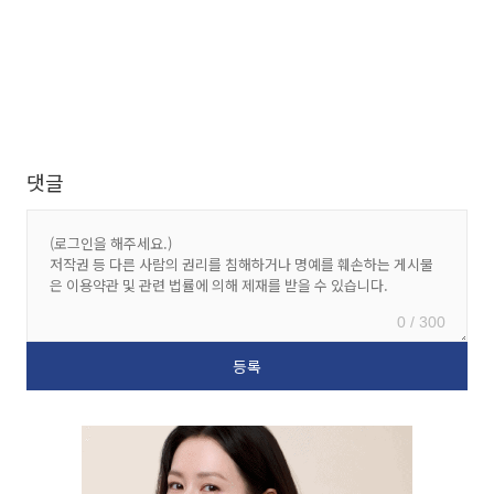
댓글
0 / 300