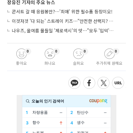
장유진 기자의 주요 뉴스
콘서트 갈 때 응원봉만?⋯'최애' 위한 필수품 등장이오!
이것저것 '다 되는' 스트레이 키즈⋯"안전한 선택지? 도전이 재밌죠"
나우즈, 올여름 물들일 '제로섹시'의 맛⋯"모두 '입덕'시킬 것"
0
0
0
0
좋아요
화나요
슬퍼요
추가취재 원해요