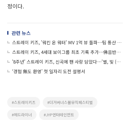
정이다.
관련 뉴스
스트레이 키즈, '워킨 온 워터' MV 1억 뷰 돌파⋯팀 통산 20번째 기록
스트레이 키즈, 4세대 보이그룹 최초 기록 추가⋯佛음반협회 싱글 골드 획득
'8주년' 스트레이 키즈, 신곡에 팬 사랑 담았다⋯'별, 빛 (스테이)' 발매
‘경험 無도 환영’ 첫 일자리 도전 설명서
#스트레이키즈
#더거버너스볼뮤직페스티벌
#헤드라이너
#JYP엔터테인먼트