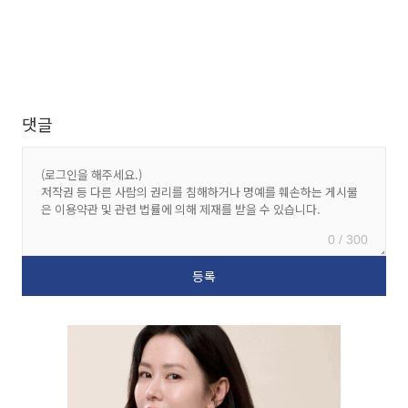
댓글
0 / 300