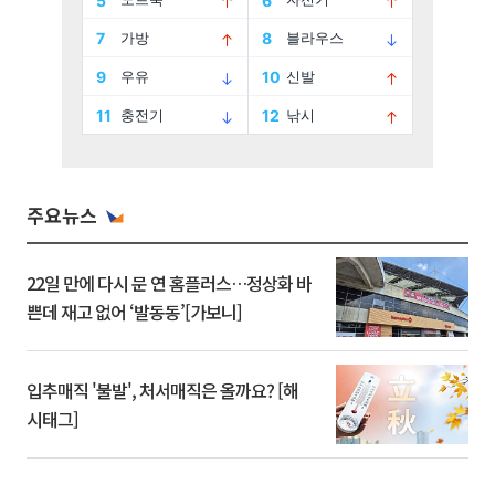
주요뉴스
22일 만에 다시 문 연 홈플러스…정상화 바
쁜데 재고 없어 ‘발동동’[가보니]
입추매직 '불발', 처서매직은 올까요? [해
시태그]