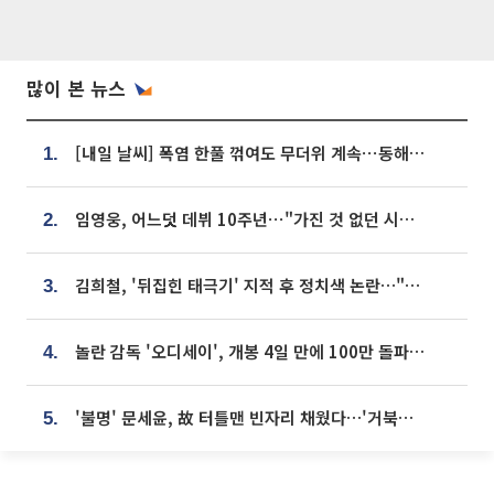
많이 본 뉴스
[내일 날씨] 폭염 한풀 꺾여도 무더위 계속⋯동해안 이틀 연속 비
1.
임영웅, 어느덧 데뷔 10주년⋯"가진 것 없던 시절, 내 앞엔 20명의 팬뿐"
2.
김희철, '뒤집힌 태극기' 지적 후 정치색 논란…"좌우 떠나 우리나라 국기"
3.
놀란 감독 '오디세이', 개봉 4일 만에 100만 돌파⋯'왕사남' 보다 빠르다
4.
'불명' 문세윤, 故 터틀맨 빈자리 채웠다…'거북이' 눈물의 최종 우승
5.