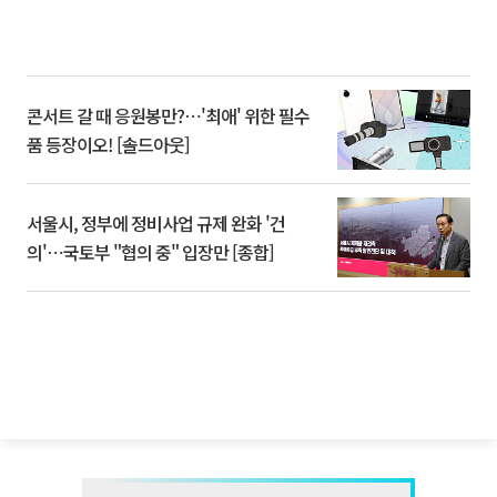
콘서트 갈 때 응원봉만?⋯'최애' 위한 필수
품 등장이오! [솔드아웃]
서울시, 정부에 정비사업 규제 완화 '건
의'⋯국토부 "협의 중" 입장만 [종합]