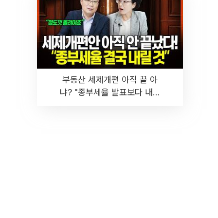
부동산 세제개편 아직 끝 아
냐? "종부세율 발표보다 내릴
것" 장기거주·양도세 전망 I 집
땅지성 I 김인만, 진미윤