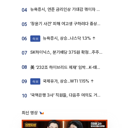
뉴욕증시, 연준 금리인상 기대감 꺾이자 상승...S&P500 사상 최고치 [종합]
04
'장윤기 사건' 피해 여고생 구하려다 중상…고교생 의상자 지정
05
뉴욕증시, 상승...나스닥 1.3% ↑
06
속보
SK하이닉스, 분기배당 375원 확정…주주환원책 9월로 앞당겨 발표
07
08
美 ‘232조 하이브리드 제재’ 임박…K-태양광, 불확실성 털고 날개 다나
국제유가, 상승...WTI 1.15% ↑
09
속보
'국책은행 3사' 직원들, 다음주 여의도 거리 나서는 까닭은
10
최신 영상