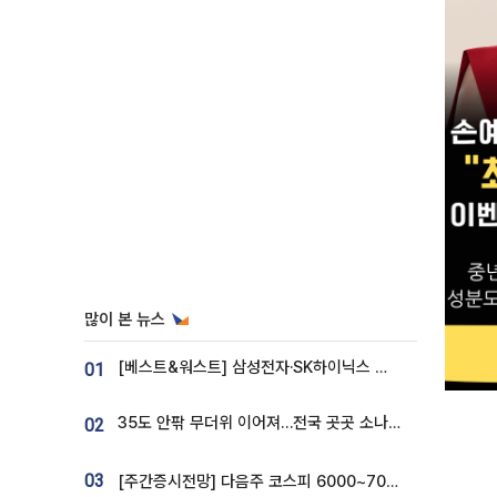
많이 본 뉴스
[베스트&워스트] 삼성전자·SK하이닉스 밀린 한 주…상상인증권은 85% 급등
01
35도 안팎 무더위 이어져…전국 곳곳 소나기 [오늘 날씨]
02
03
[주간증시전망] 다음주 코스피 6000~7000⋯“外人 수급은 정책이 변수”