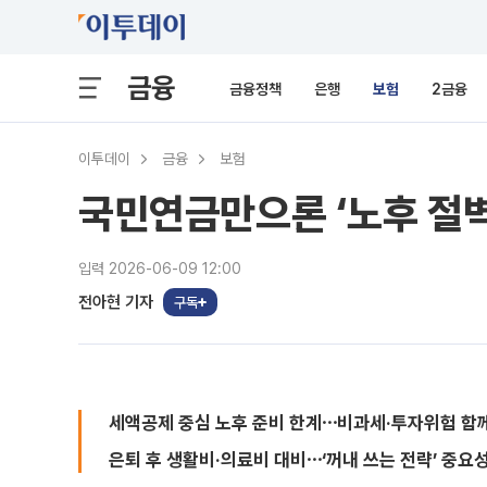
금융
금융정책
은행
보험
2금융
이투데이
금융
보험
국민연금만으론 ‘노후 절벽
입력 2026-06-09 12:00
전아현 기자
구독
세액공제 중심 노후 준비 한계⋯비과세·투자위험 함
은퇴 후 생활비·의료비 대비⋯‘꺼내 쓰는 전략’ 중요