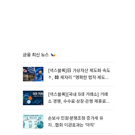
금융 최신 뉴스
[넥스블록]日 가상자산 제도화 속도
↑, 韓 제자리 “명확한 법적∙제도적
기반 마련 시급”
[넥스블록][국내 5대 거래소] 거래
소 경쟁, 수수료∙상장∙은행 제휴로
옮겨 붙었다
손보사 민원·분쟁조정 증가세 유
지…협회 이관효과는 ‘아직’