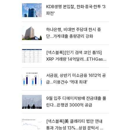
KDB생명 본입찰, 한화·흥국·한투 '3
파전'
하나은행, 비대면 주담대 한시 중
단…가계대출 총량관리 강화
[넥스블록][인기 검색 코인 톱15]
XRP 거래량 14억달러…ETHGas
급등·Bless 급락…고변동 알트 부각
서금원, 상반기 미소금융 1612억 공
급…이용건수 ‘역대 최대’
9월 입주 디에이치방배 잔금대출 풀
린다…은행권 3000억 공급
[넥스블록]美 클래리티 법안 연내
통과 가능성 13%…상원 문턱서 제