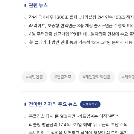
관련 뉴스
작년 국가채무 1300조 돌파…나라살림 2년 연속 100조 적자
iM라이프, 보증형 변액연금 3종 개정 출시⋯연금 수령액 9%
4월 주택연금 신규가입 '역대최대'…월지급금 인상에 수요 
美 클래리티 법안 연내 통과 가능성 13%…상원 문턱서 제동
#국민연금
#연금저축
#개인형퇴직연금
#세액
전아현 기자의 주요 뉴스
자세히보기
홈플러스 다시 문 열었지만⋯카드업계는 아직 '관망'
리볼빙 평균금리 17.4%⋯‘가입 혜택’ 뒤 고금리 부담 주의
손보협회, 과실비율·보험광고 심의에 생성형 AI 도입 추진