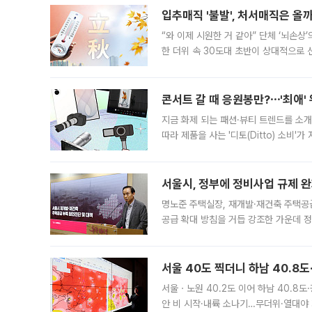
입추매직 '불발', 처서매직은 올
“와 이제 시원한 거 같아” 단체 ‘뇌손상
한 더위 속 30도대 초반이 상대적으로
지역에 있었습니다. 7월 말에는 서풍과
콘서트 갈 때 응원봉만?⋯'최애'
지금 화제 되는 패션·뷰티 트렌드를 소개
따라 제품을 사는 '디토(Ditto) 소비
어디일까요? 아이돌 콘서트 시작을 기다
서울시, 정부에 정비사업 규제 완화
명노준 주택실장, 재개발·재건축 주택공
공급 확대 방침을 거듭 강조한 가운데 정
면 반박하고 나섰다. 명노준 서울시 주택
서울 40도 찍더니 하남 40.8도
서울ㆍ노원 40.2도 이어 하남 40.8도
안 비 시작·내륙 소나기…무더위·열대야 