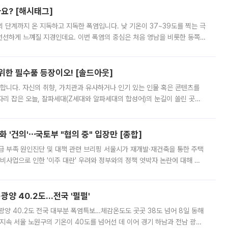
까요? [해시태그]
’의 단계까지 온 지독하고 지독한 폭염입니다. 낮 기온이 37~39도를 찍는 극
 선선하게 느껴질 지경인데요. 이번 폭염의 중심은 처음 영남을 비롯한 동쪽
 북서풍이 산맥을 넘어 영남 쪽으로 내려오면서 뜨겁고 건조해졌는데요.
 위한 필수품 등장이오! [솔드아웃]
합니다. 자신의 취향, 가치관과 유사하거나 인기 있는 인물 혹은 콘텐츠를
'가 자리 잡은 오늘, 잘파세대(Z세대와 알파세대의 합성어)의 눈길이 쏠린 곳은
리는 공연장. 응원봉만큼이나 눈에 띄는 게 있습니다. 공연이 시작되기
 '건의'⋯국토부 "협의 중" 입장만 [종합]
급 부족 원인진단 및 대책 관련 브리핑 서울시가 재개발·재건축을 통한 주택
비사업으로 인한 '이주 대란' 우려와 정부와의 정책 엇박자 논란에 대해 정
실장은 2031년까지 31만 가구 착공 목표에 차질이 없다는 입장이나,
·광양 40.2도…전국 '펄펄'
·광양 40.2도 전국 대부분 폭염특보…체감온도도 곳곳 38도 넘어 8일 동해
지속 서울 노원구의 기온이 40도를 넘어선 데 이어 경기 하남과 전남 광양