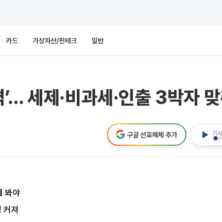
카드
가상자산/핀테크
일반
’… 세제·비과세·인출 3박자 
기사
구글 선호매체 추가
께 봐야
성 커져