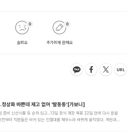
0
0
슬퍼요
추가취재 원해요
…정상화 바쁜데 재고 없어 ‘발동동’[가보니]
준비 신선식품 등 순차 입고…13일 정식 개장 목표 22일 만에 다시 문을
오전부터 직원들은 비어 있는 진열대를 채우느라 바쁘게 움직였다. 계란과
리를 잡기 시작했지만, 매장 곳곳엔 여전히 텅 빈 매대가 먼저 눈에 들어왔