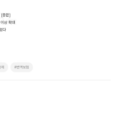
 [종합]
 이상 확대
몰렸다
공제
#변액보험