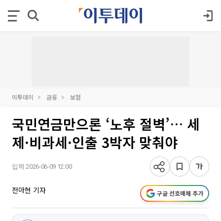
이투데이
금융
보험
국민연금만으론 ‘노후 절벽’… 세
제·비과세·인출 3박자 맞춰야
입력 2026-06-09 12:00
전아현 기자
구글 선호매체 추가