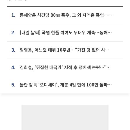
동해안은 시간당 80㎜ 폭우, 그 외 지역은 폭염…‘극과 극 날씨’
1.
[내일 날씨] 폭염 한풀 꺾여도 무더위 계속⋯동해안 이틀 연속 비
2.
임영웅, 어느덧 데뷔 10주년⋯"가진 것 없던 시절, 내 앞엔 20명의 팬뿐"
3.
김희철, '뒤집힌 태극기' 지적 후 정치색 논란…"좌우 떠나 우리나라 국기"
4.
놀란 감독 '오디세이', 개봉 4일 만에 100만 돌파⋯'왕사남' 보다 빠르다
5.