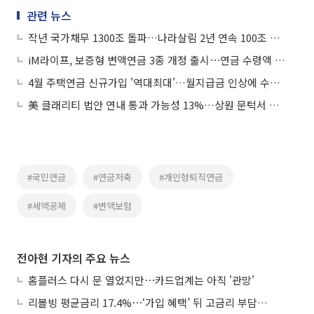
관련 뉴스
작년 국가채무 1300조 돌파…나라살림 2년 연속 100조 적자
iM라이프, 보증형 변액연금 3종 개정 출시⋯연금 수령액 9% 이상 확대
4월 주택연금 신규가입 '역대최대'…월지급금 인상에 수요 몰렸다
美 클래리티 법안 연내 통과 가능성 13%…상원 문턱서 제동
#국민연금
#연금저축
#개인형퇴직연금
#세액공제
#변액보험
전아현 기자의 주요 뉴스
홈플러스 다시 문 열었지만⋯카드업계는 아직 '관망'
리볼빙 평균금리 17.4%⋯‘가입 혜택’ 뒤 고금리 부담 주의