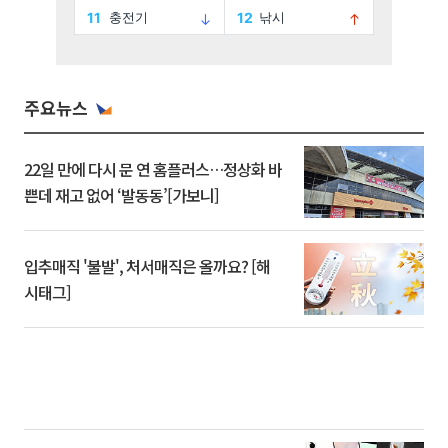
주요뉴스
22일 만에 다시 문 연 홈플러스…정상화 바
쁜데 재고 없어 ‘발동동’[가보니]
입추매직 '불발', 처서매직은 올까요? [해
시태그]