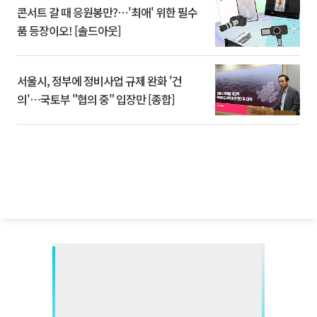
콘서트 갈 때 응원봉만?⋯'최애' 위한 필수
품 등장이오! [솔드아웃]
서울시, 정부에 정비사업 규제 완화 '건
의'⋯국토부 "협의 중" 입장만 [종합]