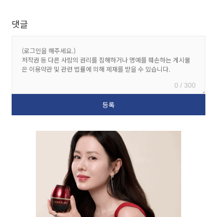
댓글
0 / 300