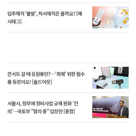
입추매직 '불발', 처서매직은 올까요? [해
시태그]
콘서트 갈 때 응원봉만?⋯'최애' 위한 필수
품 등장이오! [솔드아웃]
서울시, 정부에 정비사업 규제 완화 '건
의'⋯국토부 "협의 중" 입장만 [종합]