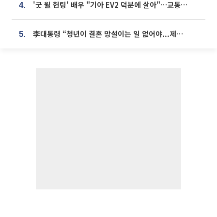
'굿 윌 헌팅' 배우 "기아 EV2 덕분에 살아"…교통사고 후 안전성 극찬
4.
李대통령 “청년이 결혼 망설이는 일 없어야...제도상 불이익 조사”
5.