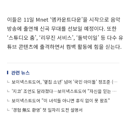
이들은 11일 Mnet ‘엠카운트다운’을 시작으로 음악
방송에 출연해 신곡 무대를 선보일 예정이다. 또한
‘스튜디오 춤’, ‘리무진 서비스’, ‘돌박이일’ 등 다수 유
튜브 콘텐츠에 출격하면서 컴백 활동에 힘을 싣는다.
관련 뉴스
보이넥스트도어, '옆집 소년' 넘어 '국민 아이돌' 정조준 (종합)
'지코' 조언도 달라졌다⋯보이넥스트도어 "자신을 믿는 힘 생겨"
보이넥스트도어 "이 녀석들 아니면 휴식 없이 못 왔죠"
‘경험 無도 환영’ 첫 일자리 도전 설명서