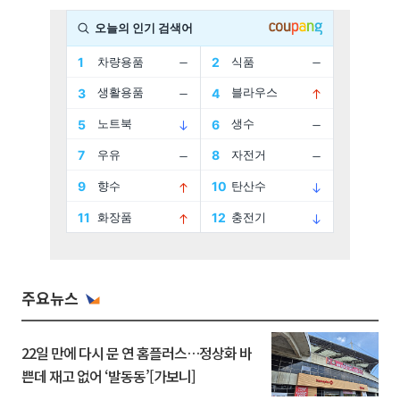
주요뉴스
22일 만에 다시 문 연 홈플러스…정상화 바
쁜데 재고 없어 ‘발동동’[가보니]