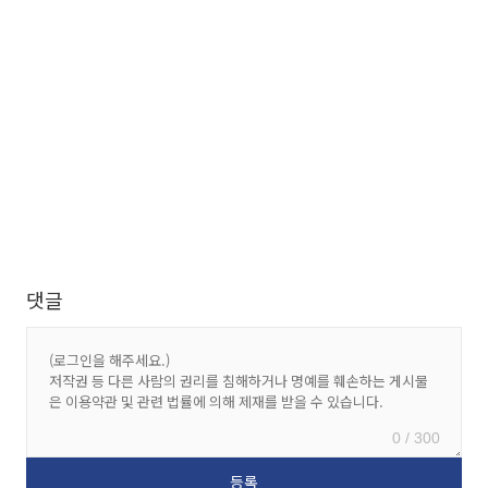
댓글
0 / 300