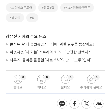
#보이넥스트도어
#정규1집
#KOZ엔터테인먼트
#바이럴
#홈
장유진 기자의 주요 뉴스
콘서트 갈 때 응원봉만?⋯'최애' 위한 필수품 등장이오!
이것저것 '다 되는' 스트레이 키즈⋯"안전한 선택지? 도전이 재밌죠"
나우즈, 올여름 물들일 '제로섹시'의 맛⋯"모두 '입덕'시킬 것"
0
0
0
0
좋아요
화나요
슬퍼요
추가취재 원해요