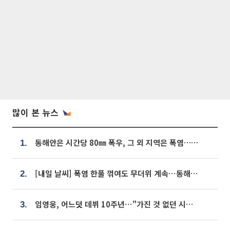
많이 본 뉴스
동해안은 시간당 80㎜ 폭우, 그 외 지역은 폭염…‘극과 극 날씨’
1.
[내일 날씨] 폭염 한풀 꺾여도 무더위 계속⋯동해안 이틀 연속 비
2.
임영웅, 어느덧 데뷔 10주년⋯"가진 것 없던 시절, 내 앞엔 20명의 팬뿐"
3.