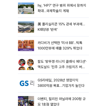
hy, ‘HP7’ 연구 범위 위에서 장까지
확대…국제학술지 게재
美 폴리실리콘 15% 관세 부과에…
K태양광 ‘반색’
카디비가 선택한 '미샤 BB'…틱톡
1000만뷰에 매출 329% 뛰었다
팔도 '왕뚜껑 리니지 클래식 에디션'·
맥도날드 '진주 고추 크림치즈 버거'
외[나왔다 신상]
GS리테일, 2028년 영업이익
3800억원 목표…기업가치 높인다
더벤티, 필리핀 마닐라에 200평 규
모 1호점 열었다