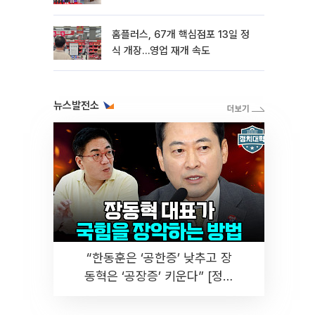
홈플러스, 67개 핵심점포 13일 정
식 개장…영업 재개 속도
뉴스발전소
“한동훈은 ‘공한증’ 낮추고 장
동혁은 ‘공장증’ 키운다” [정치
대학]