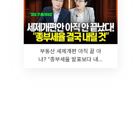
부동산 세제개편 아직 끝 아
냐? "종부세율 발표보다 내릴
것" 장기거주·양도세 전망 I 집
땅지성 I 김인만, 진미윤