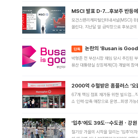
늘
MSCI 발표 D-7…후보주 반등
모건스탠리캐피털인터내셔널(MSCI) 8
쏠린다. 지난달 말 급락장으로 후보군의
가능성과 지수 추종 자금 유입 기대가 
논란의 'Busan is Go
단독
박형준 전 부산시장 재임 당시 추진된 부산
용산 대통령실 상징체계(CI) 개발에 참
도시브랜드 사업이 공개 이후 시민 공감
2000억 수혈받은 홈플러스 ‘오늘
67개 핵심 점포 재가동 위한 빌드업..
소 인력·압축 매장으로 운영…회생 가능성
영업을 시작한다. 핵심 점포 67개에는 
'입추'에도 39도⋯수도권ㆍ강원
절기상 가을의 시작을 알리는 ‘입추’이자