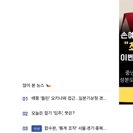
많이 본 뉴스
태풍 '돌핀' 오키나와 접근…일본기상청 경로 업데이트
01
오늘은 절기 '입추', 뜻은?
02
합수본, '통계 조작' 서울·경기·충북 선관위 등 추가 압수수색
03
속보