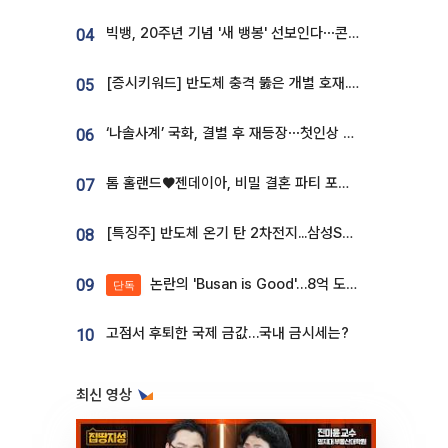
빅뱅, 20주년 기념 '새 뱅봉' 선보인다⋯콘서트 앞두고 팝업 개최
04
[증시키워드] 반도체 충격 뚫은 개별 호재...포스코퓨처엠·에코프로·한화솔루션 '눈길'
05
‘나솔사계’ 국화, 결별 후 재등장⋯첫인상 투표 휩쓸고 ‘인기녀’ 등극
06
톰 홀랜드♥젠데이아, 비밀 결혼 파티 포착⋯호텔 대관비만 9억
07
[특징주] 반도체 온기 탄 2차전지...삼성SDI, 장 초반 7% 넘게 껑충
08
논란의 'Busan is Good'…8억 도시브랜드, 용산 대통령실 CI 업체가 수행
09
단독
고점서 후퇴한 국제 금값…국내 금시세는?
10
최신 영상