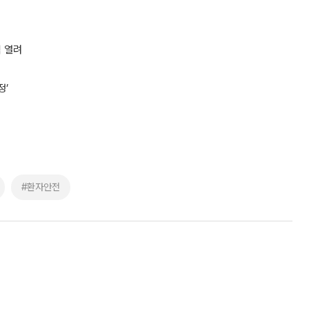
식 열려
정’
#환자안전