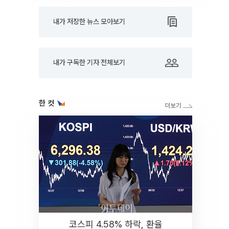
내가 저장한 뉴스 모아보기
내가 구독한 기자 전체보기
한 컷
코스피 4.58% 하락, 환율