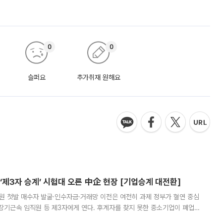
0
0
슬퍼요
추가취재 원해요
제3자 승계’ 시험대 오른 中企 현장 [기업승계 대전환]
지원 첫발 매수자 발굴·인수자금·거래망 이전은 여전히 과제 정부가 혈연 중심
장기근속 임직원 등 제3자에게 연다. 후계자를 찾지 못한 중소기업이 폐업
해 기술과 일자리를 남기도록 하겠다는 취지다. 다만 세금 감면만으로 거래를