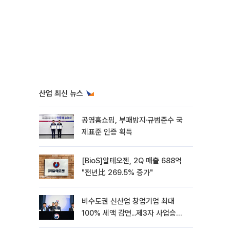
산업 최신 뉴스
공영홈쇼핑, 부패방지·규범준수 국
제표준 인증 획득
[BioS]알테오젠, 2Q 매출 688억
"전년比 269.5% 증가"
비수도권 신산업 창업기업 최대
100% 세액 감면...제3자 사업승계
특례 도입