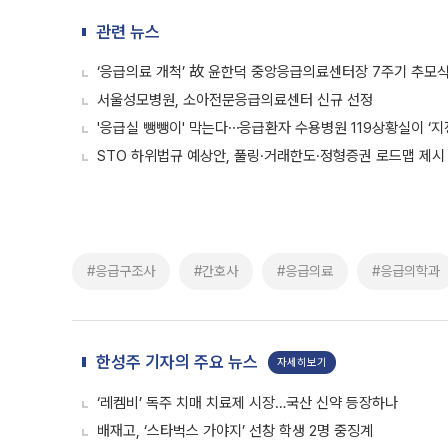
관련 뉴스
‘응급의료 개척’ 故 윤한덕 중앙응급의료센터장 7주기 추모
서울성모병원, 소아전문응급의료센터 신규 선정
'응급실 뺑뺑이' 막는다⋯응급환자 수용병원 119상황실이 ‘지
STO 하위법규 예상안, 풀링·거래한도·정형증권 로드맵 제시
#응급구조사
#간호사
#응급의료
#응급의학과
한성주 기자의 주요 뉴스
자세히보기
‘레켐비’ 독주 치매 치료제 시장…국산 신약 등장하나
배재고, ‘스타벅스 가야지’ 선창 학생 2명 중징계