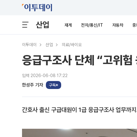
산업
재계
전자/통신/IT
자동차
중
이투데이
산업
의료/바이오
응급구조사 단체 “고위험 
입력 2026-06-08 17:22
한성주 기자
구독
간호사 출신 구급대원이 1급 응급구조사 업무까지…