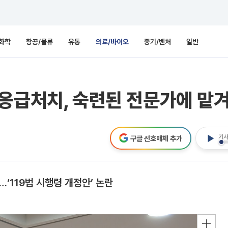
화학
항공/물류
유통
의료/바이오
중기/벤처
일반
응급처치, 숙련된 전문가에 맡
기사
구글 선호매체 추가
‘119법 시행령 개정안’ 논란