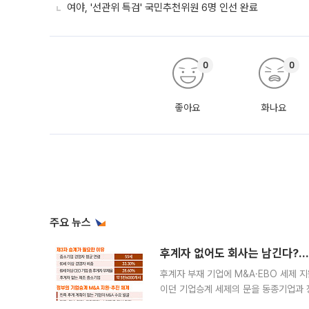
여야, '선관위 특검' 국민추천위원 6명 인선 완료
0
0
좋아요
화나요
주요 뉴스
후계자 없어도 회사는 남긴다?…‘
후계자 부재 기업에 M&A·EBO 세제 
이던 기업승계 세제의 문을 동종기업과 
대신 M&A나 임직원 인수(EBO)를 통