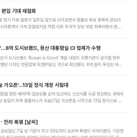
에 편입 기대 재점화
월 정기 리뷰 발표가 일주일 앞으로 다가오면서 편출입 후보 종목에 관심이
 시가총액이 크게 흔들렸지만 저점 이후 주가가 상당 부분 회복되면서 편입
다시 부각되고 있다. 7일 금융투자업계에 따르면 MSCI는 한국시간으로 오는
od'…8억 도시브랜드, 용산 대통령실 CI 업체가 수행
시 도시브랜드 ‘Busan is Good’ 개발 사업의 수행기관이 윤석열 정부
여했던 디자인 전문업체 피앤(P&)인 것으로 확인됐다. 8억 원이 투입된 부산
 부족과 디자인 정체성 논란에 휩싸였던 만큼, 사업 선정 과정과 결과물에
 가오픈’...13일 정식 개장 시험대
.직원들 현장 배치PB·일반상품 순차 입고에도 신선식품 수급 정상화는 과제최
 높일지 주목 홈플러스가 오늘(7일) 가오픈을 시작으로 13일 정식으로 재
직원들이 현장 배치되고, PB 상품과 함께 일반 상품 납품도 순차적으로 진행
ㆍ전라 폭염 [날씨]
 금요일인 7일 낮 기온이 최고 39도까지 오르며 폭염이 이어지겠다. 기상청