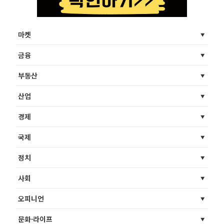
마켓
금융
부동산
산업
경제
국제
정치
사회
오피니언
문화·라이프