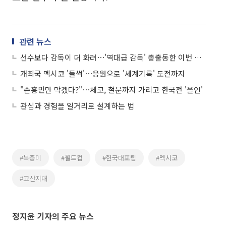
관련 뉴스
선수보다 감독이 더 화려⋯'역대급 감독' 총출동한 이번 월드컵
개최국 멕시코 '들썩'⋯응원으로 '세계기록' 도전까지
"손흥민만 막겠다?"⋯체코, 철문까지 가리고 한국전 '올인'
관심과 경험을 일거리로 설계하는 법
#북중미
#월드컵
#한국대표팀
#멕시코
#고산지대
정지윤 기자의 주요 뉴스