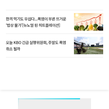
한끼 먹기도 무섭다...폭염이 부른 뜨거운
‘밥상 물가’[뉴노멀 된 히트플레이션]
오늘 KBO 긴급 실행위원회, 주말도 폭염
취소 될까