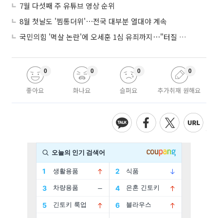
7월 다섯째 주 유튜브 영상 순위
8월 첫날도 '찜통더위'⋯전국 대부분 열대야 계속
국민의힘 '멱살 논란'에 오세훈 1심 유죄까지⋯"터질 게 터졌다"
0
0
0
0
좋아요
화나요
슬퍼요
추가취재 원해요