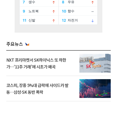
주요뉴스
NXT 프리마켓서 SK하이닉스 또 하한
가⋯‘11주 거래’에 시초가 왜곡
코스피, 장중 5%대 급락에 사이드카 발
동…삼성·SK 동반 폭락