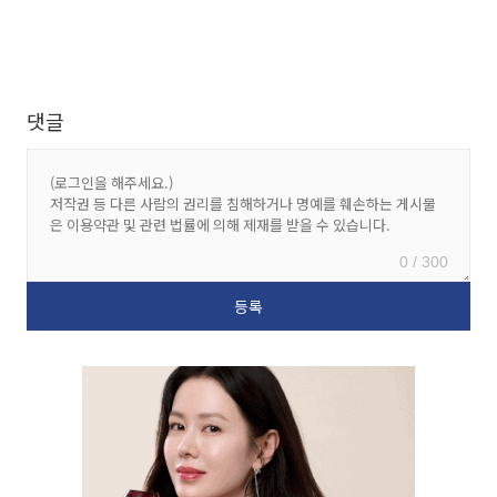
댓글
0 / 300