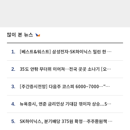
많이 본 뉴스
[베스트&워스트] 삼성전자·SK하이닉스 밀린 한 주…상상인증권은 85% 급등
1.
35도 안팎 무더위 이어져…전국 곳곳 소나기 [오늘 날씨]
2.
[주간증시전망] 다음주 코스피 6000~7000⋯“外人 수급은 정책이 변수”
3.
뉴욕증시, 연준 금리인상 기대감 꺾이자 상승...S&P500 사상 최고치 [종합]
4.
SK하이닉스, 분기배당 375원 확정…주주환원책 9월로 앞당겨 발표
5.