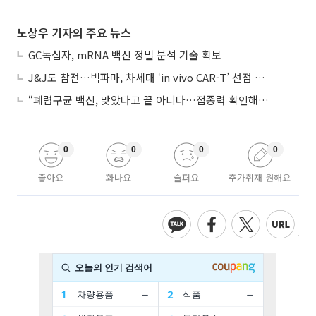
노상우 기자의 주요 뉴스
GC녹십자, mRNA 백신 정밀 분석 기술 확보
J&J도 참전…빅파마, 차세대 ‘in vivo CAR-T’ 선점 경쟁 본격화
“폐렴구균 백신, 맞았다고 끝 아니다…접종력 확인해야”
0
0
0
0
좋아요
화나요
슬퍼요
추가취재 원해요