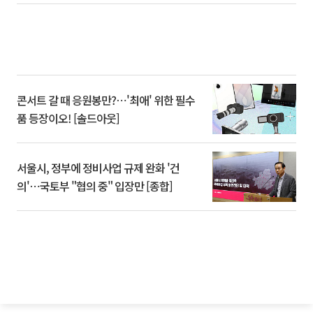
콘서트 갈 때 응원봉만?⋯'최애' 위한 필수
품 등장이오! [솔드아웃]
서울시, 정부에 정비사업 규제 완화 '건
의'⋯국토부 "협의 중" 입장만 [종합]