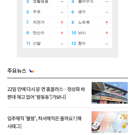
주요뉴스
22일 만에 다시 문 연 홈플러스…정상화 바
쁜데 재고 없어 ‘발동동’[가보니]
입추매직 '불발', 처서매직은 올까요? [해
시태그]