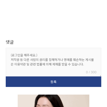
댓글
0 / 300