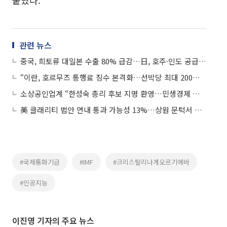
관련 뉴스
중국, 희토류 대일본 수출 80% 급감…日, 호주·인도 공급망 모색
“이란, 호르무즈 통행료 징수 본격화…선박당 최대 200만달러”
소상공인업계 “한성숙 총리 후보 지명 환영…민생경제 적임자”
美 클래리티 법안 연내 통과 가능성 13%…상원 문턱서 제동
#국제통화기금
#IMF
#크리스탈리나게오르기에바
#인공지능
이진영 기자의 주요 뉴스