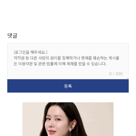
댓글
0 / 300