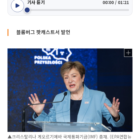
기사 듣기
00:00 / 01:21
블룸버그 팟캐스트서 발언
▲크리스탈리나 게오르기에바 국제통화기금(IMF) 총재. (EPA연합뉴