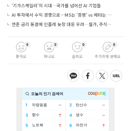
‘기가스케일러’의 시대…국가를 넘어선 AI 기업들
AI 투자에서 수익 경쟁으로⋯MS는 ‘증명’ vs 메타는 ‘숙제’
연준 금리 동결에 인플레 늦장 대응 우려…월가, 주식도 채권도 던졌다
0
0
0
0
좋아요
화나요
슬퍼요
추가취재 원해요