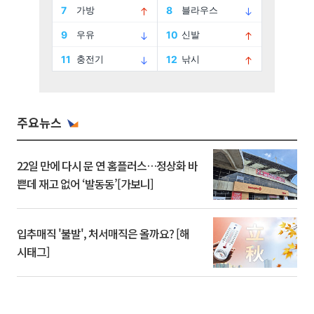
주요뉴스
22일 만에 다시 문 연 홈플러스…정상화 바
쁜데 재고 없어 ‘발동동’[가보니]
입추매직 '불발', 처서매직은 올까요? [해
시태그]