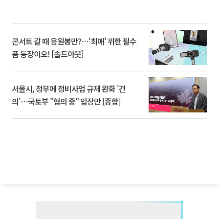
콘서트 갈 때 응원봉만?⋯'최애' 위한 필수
품 등장이오! [솔드아웃]
서울시, 정부에 정비사업 규제 완화 '건
의'⋯국토부 "협의 중" 입장만 [종합]