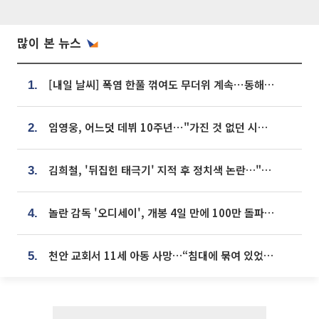
많이 본 뉴스
[내일 날씨] 폭염 한풀 꺾여도 무더위 계속⋯동해안 이틀 연속 비
1.
임영웅, 어느덧 데뷔 10주년⋯"가진 것 없던 시절, 내 앞엔 20명의 팬뿐"
2.
김희철, '뒤집힌 태극기' 지적 후 정치색 논란…"좌우 떠나 우리나라 국기"
3.
놀란 감독 '오디세이', 개봉 4일 만에 100만 돌파⋯'왕사남' 보다 빠르다
4.
천안 교회서 11세 아동 사망…“침대에 묶여 있었다” 진술 확보
5.