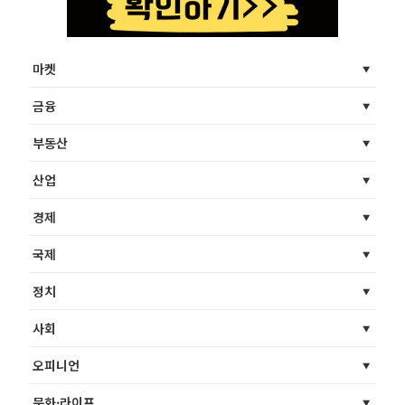
마켓
금융
부동산
산업
경제
국제
정치
사회
오피니언
문화·라이프