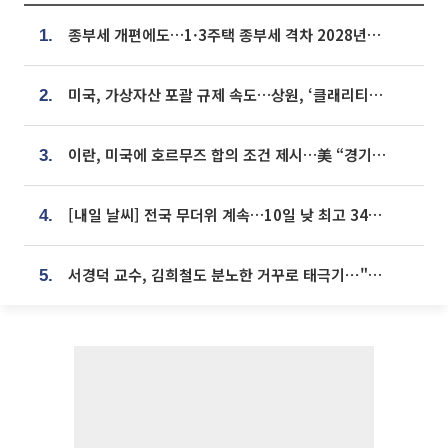
종부세 개편에도…1·3주택 종부세 격차 2028년부터 확대
1.
미국, 가상자산 포괄 규제 속도…상원, ‘클래리티법’ 9월 절차투표 추진
2.
이란, 미국에 호르무즈 합의 조건 제시…美 “경기 아직 안 끝나” [종합]
3.
[내일 날씨] 전국 무더위 계속…10일 낮 최고 34도 육박
4.
서경덕 교수, 김희철도 분노한 거꾸로 태극기⋯"엉터리는 아냐, 아쉬울 뿐"
5.