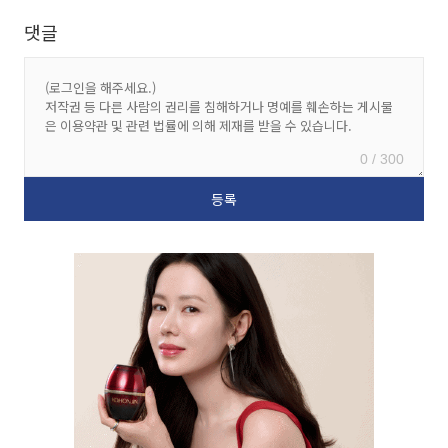
댓글
0 / 300