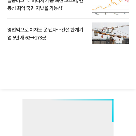
블룸버그 “레버리지 거품 빠진 코스피, 변
동성 최악 국면 지났을 가능성”
영업익으로 이자도 못 낸다…건설 한계기
업 5년 새 62→173곳