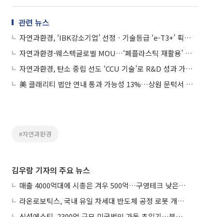
관련 뉴스
자연과환경, ‘IBK강소기업’ 선정ㆍ기술등급 ‘e-T3+’ 획득…스마트 건설 기술력 공인
자연과환경-웨스텍글로벌 MOU…‘폐플라스틱 재활용’ 순환건설 시장 선점 나선다
자연과환경, 탄소 중립 선도 ‘CCU 기술’로 R&D 성과 가시화
美 클래리티 법안 연내 통과 가능성 13%…상원 문턱서 제동
#자연과환경
김우람 기자의 주요 뉴스
매출 4000억대에 시총은 겨우 500억…구영테크 낮은 몸값에 저가 승계 마무리
라온로보틱스, 국내 유일 차세대 반도체 공정 로봇 개발 ‘고객사 테스트 진행’
신성에스티, 2300억 규모 미국법인 가동 초읽기…북미 ESS 공략 본격화