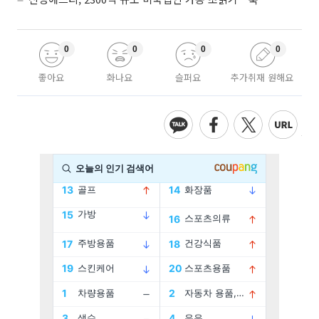
0
0
0
0
좋아요
화나요
슬퍼요
추가취재 원해요