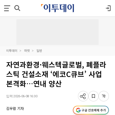
이투데이
마켓
일반
자연과환경·웨스텍글로벌, 폐플라
스틱 건설소재 ‘에코C큐브’ 사업
본격화…연내 양산
입력 2026-06-08 16:30
김우람 기자
구글 선호매체 추가