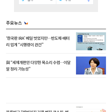
주요뉴스
‘한국판 IRA’ 베일 벗었지만…반도체·배터
리 업계 “시행령이 관건”
與 “세제개편안 다양한 목소리 수렴…이달
말 정리 가능성”