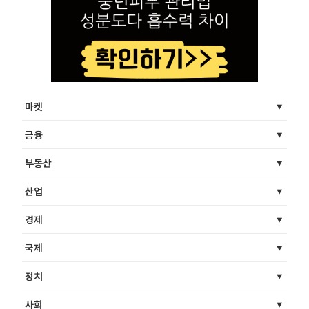
마켓
금융
부동산
산업
경제
국제
정치
사회