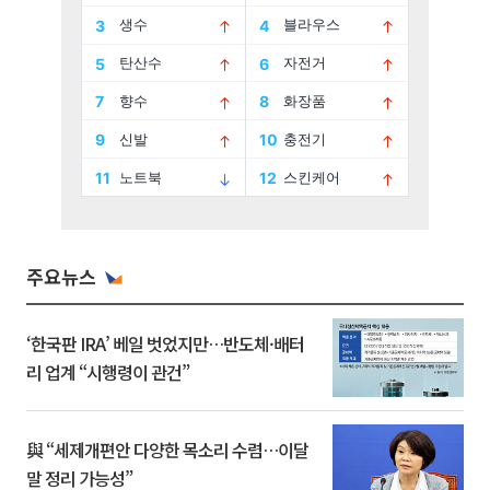
주요뉴스
‘한국판 IRA’ 베일 벗었지만…반도체·배터
리 업계 “시행령이 관건”
與 “세제개편안 다양한 목소리 수렴…이달
말 정리 가능성”