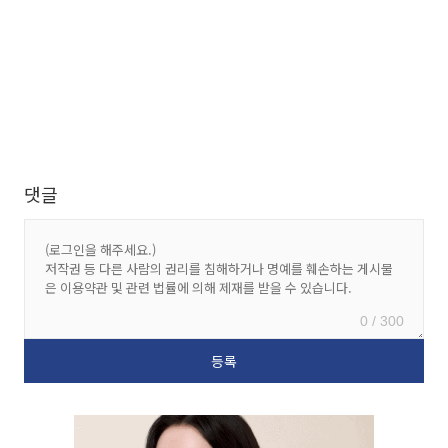
댓글
0 / 300