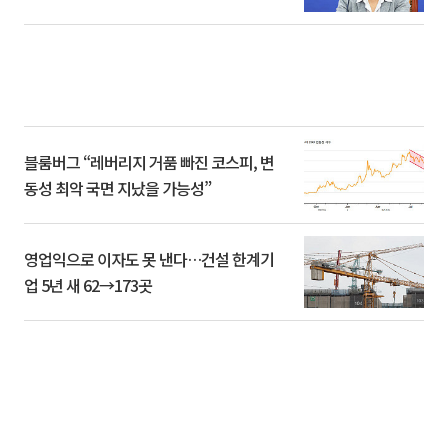
블룸버그 “레버리지 거품 빠진 코스피, 변
동성 최악 국면 지났을 가능성”
영업익으로 이자도 못 낸다…건설 한계기
업 5년 새 62→173곳