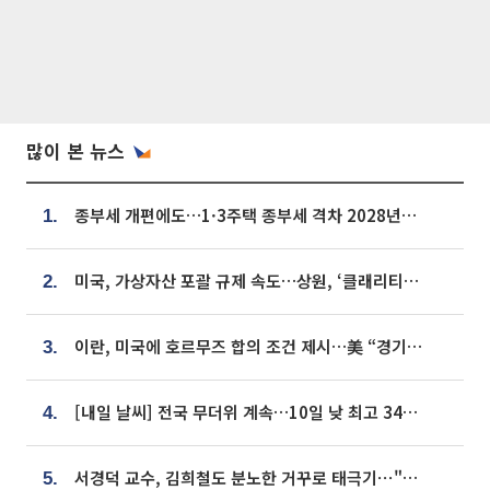
많이 본 뉴스
종부세 개편에도…1·3주택 종부세 격차 2028년부터 확대
1.
미국, 가상자산 포괄 규제 속도…상원, ‘클래리티법’ 9월 절차투표 추진
2.
이란, 미국에 호르무즈 합의 조건 제시…美 “경기 아직 안 끝나” [종합]
3.
[내일 날씨] 전국 무더위 계속…10일 낮 최고 34도 육박
4.
서경덕 교수, 김희철도 분노한 거꾸로 태극기⋯"엉터리는 아냐, 아쉬울 뿐"
5.