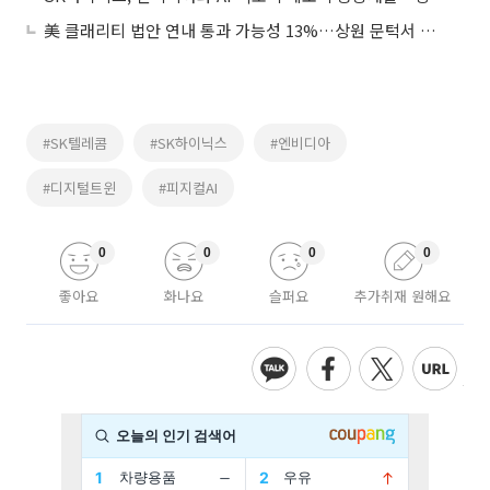
美 클래리티 법안 연내 통과 가능성 13%…상원 문턱서 제동
#SK텔레콤
#SK하이닉스
#엔비디아
#디지털트윈
#피지컬AI
0
0
0
0
좋아요
화나요
슬퍼요
추가취재 원해요