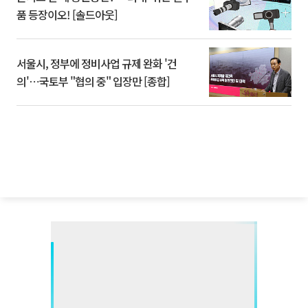
품 등장이오! [솔드아웃]
서울시, 정부에 정비사업 규제 완화 '건
의'⋯국토부 "협의 중" 입장만 [종합]