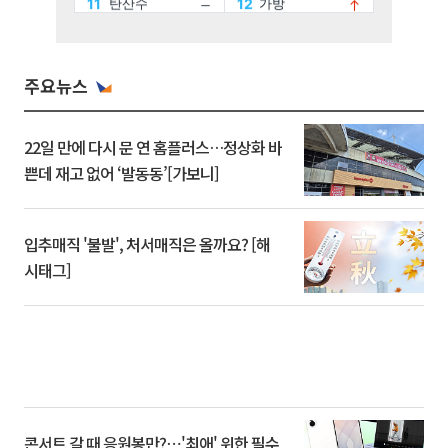
주요뉴스
22일 만에 다시 문 연 홈플러스…정상화 바
쁜데 재고 없어 ‘발동동’[가보니]
입추매직 '불발', 처서매직은 올까요? [해
시태그]
콘서트 갈 때 응원봉만?⋯'최애' 위한 필수