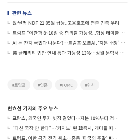
관련 뉴스
원·달러 NDF 21.05원 급등..고용호조에 연준 긴축 우려
트럼프 “이란과 8~10일 중 합의할 가능성...협상 테이블 돌아오라”
AI 돈 잔치 국민과 나눈다?…트럼프·오픈AI, ‘지분 배당’ 방안 모색
美 클래리티 법안 연내 통과 가능성 13%…상원 문턱서 제동
#트럼프
#연준
#FOMC
#워시
변효선 기자의 주요 뉴스
프랑스, 외국인 투자 빗장 걸었다⋯지분 10%부터 정부가 승인
"다신 국장 안 한다"⋯'카지노' 된 韓증시, 개미들 떠난다
트럼프, 이란 공격 전격 취소…중동 ‘파국의 주말’ 피했다