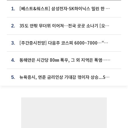
[베스트&워스트] 삼성전자·SK하이닉스 밀린 한 주…상상인증권은 85% 급등
1.
35도 안팎 무더위 이어져…전국 곳곳 소나기 [오늘 날씨]
2.
[주간증시전망] 다음주 코스피 6000~7000⋯“外人 수급은 정책이 변수”
3.
동해안은 시간당 80㎜ 폭우, 그 외 지역은 폭염…‘극과 극 날씨’
4.
뉴욕증시, 연준 금리인상 기대감 꺾이자 상승...S&P500 사상 최고치 [종합]
5.