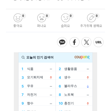
0
0
0
0
좋아요
화나요
슬퍼요
추가취재 원해요