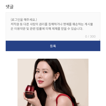
댓글
0 / 300