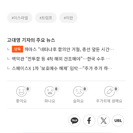
#이스라엘
#트럼프
#이란
고대영 기자의 주요 뉴스
하마스 “네타냐후 합의안 거절, 총선 앞둔 시간 끌기”
단독
백악관 “전투함 등 4척 해외 건조해야”⋯한국 수주 기대
스페이스X 1차 '보호예수 해제' 임박⋯“주가 추가 하락 가능성”
0
0
0
0
좋아요
화나요
슬퍼요
추가취재 원해요