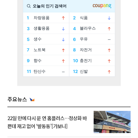
주요뉴스
22일 만에 다시 문 연 홈플러스…정상화 바
쁜데 재고 없어 ‘발동동’[가보니]