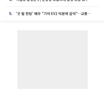
'굿 윌 헌팅' 배우 "기아 EV2 덕분에 살아"…교통사고 후 안전성 극찬
5.