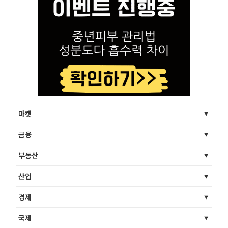
마켓
금융
부동산
산업
경제
국제