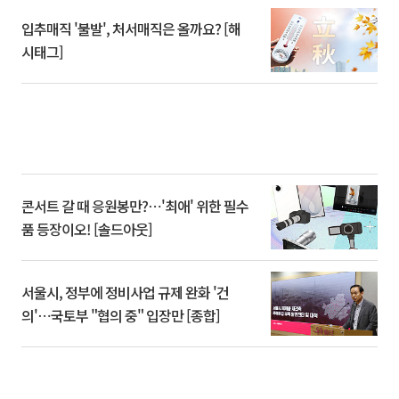
입추매직 '불발', 처서매직은 올까요? [해
시태그]
콘서트 갈 때 응원봉만?⋯'최애' 위한 필수
품 등장이오! [솔드아웃]
서울시, 정부에 정비사업 규제 완화 '건
의'⋯국토부 "협의 중" 입장만 [종합]