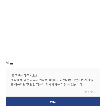
댓글
0 / 300