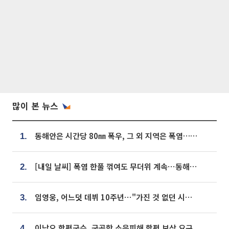
많이 본 뉴스
동해안은 시간당 80㎜ 폭우, 그 외 지역은 폭염…‘극과 극 날씨’
1.
[내일 날씨] 폭염 한풀 꺾여도 무더위 계속⋯동해안 이틀 연속 비
2.
임영웅, 어느덧 데뷔 10주년⋯"가진 것 없던 시절, 내 앞엔 20명의 팬뿐"
3.
이남오 함평군수, 군공항 소음피해 함평 보상 요구
4.