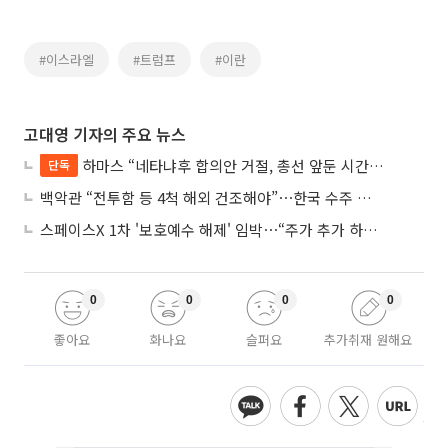
#이스라엘
#트럼프
#이란
고대영 기자의 주요 뉴스
하마스 “네타냐후 합의안 거절, 총선 앞둔 시간 끌기”
단독
백악관 “전투함 등 4척 해외 건조해야”⋯한국 수주 기대
스페이스X 1차 '보호예수 해제' 임박⋯“주가 추가 하락 가능성”
0
0
0
0
좋아요
화나요
슬퍼요
추가취재 원해요