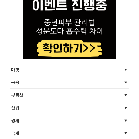
마켓
금융
부동산
산업
경제
국제