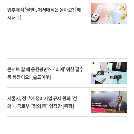
입추매직 '불발', 처서매직은 올까요? [해
시태그]
콘서트 갈 때 응원봉만?⋯'최애' 위한 필수
품 등장이오! [솔드아웃]
서울시, 정부에 정비사업 규제 완화 '건
의'⋯국토부 "협의 중" 입장만 [종합]