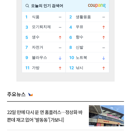
주요뉴스
22일 만에 다시 문 연 홈플러스…정상화 바
쁜데 재고 없어 ‘발동동’[가보니]