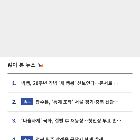
많이 본 뉴스
빅뱅, 20주년 기념 '새 뱅봉' 선보인다⋯콘서트 앞두고 팝업 개최
1.
합수본, '통계 조작' 서울·경기·충북 선관위 등 추가 압수수색
속보
2.
‘나솔사계’ 국화, 결별 후 재등장⋯첫인상 투표 휩쓸고 ‘인기녀’ 등극
3.
전북 완주 삼례읍 공장서 화재 발생
속보
4.