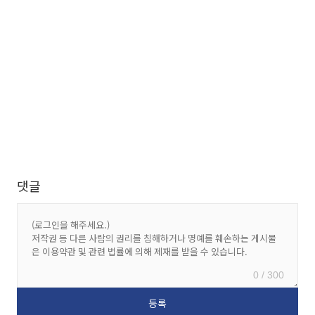
댓글
0 / 300