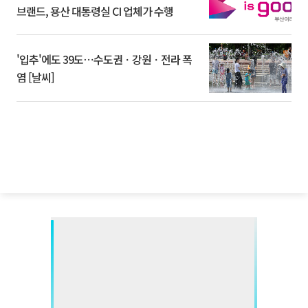
브랜드, 용산 대통령실 CI 업체가 수행
'입추'에도 39도⋯수도권ㆍ강원ㆍ전라 폭
염 [날씨]