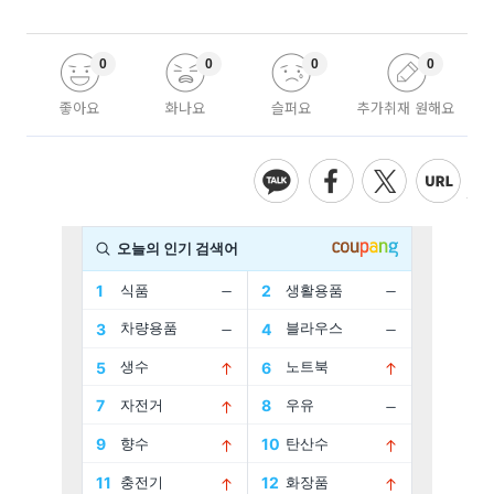
0
0
0
0
좋아요
화나요
슬퍼요
추가취재 원해요