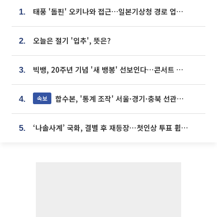
태풍 '돌핀' 오키나와 접근…일본기상청 경로 업데이트
1.
오늘은 절기 '입추', 뜻은?
2.
빅뱅, 20주년 기념 '새 뱅봉' 선보인다⋯콘서트 앞두고 팝업 개최
3.
합수본, '통계 조작' 서울·경기·충북 선관위 등 추가 압수수색
속보
4.
‘나솔사계’ 국화, 결별 후 재등장⋯첫인상 투표 휩쓸고 ‘인기녀’ 등극
5.