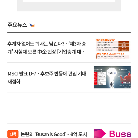
주요뉴스
후계자 없어도 회사는 남긴다?…‘제3자 승
계’ 시험대 오른 中企 현장 [기업승계 대전
환]
MSCI 발표 D-7…후보주 반등에 편입 기대
재점화
논란의 'Busan is Good'…8억 도시
단독