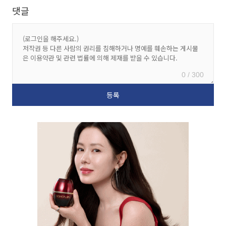
댓글
0 / 300