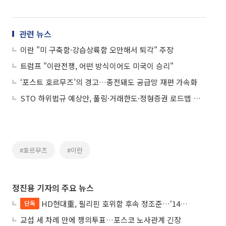
관련 뉴스
이란 "미 구축함·강습상륙함 오만해서 퇴각" 주장
트럼프 "이란전쟁, 어떤 방식이어도 미국이 승리"
‘포스트 호르무즈’의 경고…종전돼도 공급망 재편 가속화
STO 하위법규 예상안, 풀링·거래한도·정형증권 로드맵 제시
#호르무즈
#이란
정진용 기자의 주요 뉴스
HD현대重, 필리핀 호위함 후속 정조준…‘14척+α’ 싹쓸이 노린다
단독
교섭 세 차례 만에 쟁의투표…포스코 노사관계 긴장