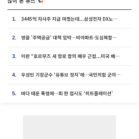
많이 본 뉴스
3445억 자사주 지급 마쳤는데...삼성전자 DX노조, 뒤늦은 '떼쓰기 집회'
1.
영끌 '주택공급' 대책 임박⋯비아파트·도심복합까지 총동원
2.
이란 “호르무즈 새 항로 합의 매우 근접...미국 배상 먼저”
3.
우성빈 기장군수 ‘유튜브 정치’에…국민의힘 군의원들 집단 반발
4.
바다 태운 폭염에…회 한 접시도 ‘히트플레이션’
5.