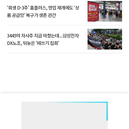
‘회생 D-3주’ 홈플러스, 영업 재개에도 ‘상
품 공급망’ 복구가 생존 관건
3445억 자사주 지급 마쳤는데...삼성전자
DX노조, 뒤늦은 '떼쓰기 집회'