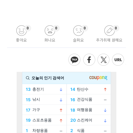
0
0
0
0
좋아요
화나요
슬퍼요
추가취재 원해요