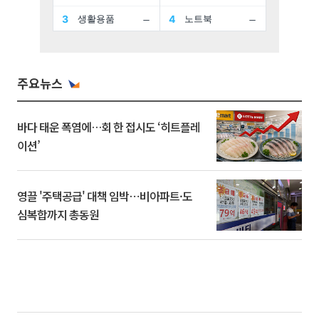
주요뉴스
바다 태운 폭염에…회 한 접시도 ‘히트플레
이션’
영끌 '주택공급' 대책 임박⋯비아파트·도
심복합까지 총동원