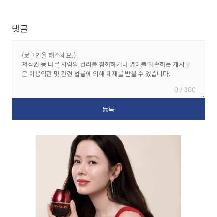
댓글
0 / 300