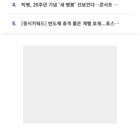
빅뱅, 20주년 기념 '새 뱅봉' 선보인다⋯콘서트 앞두고 팝업 개최
4.
[증시키워드] 반도체 충격 뚫은 개별 호재...포스코퓨처엠·에코프로·한화솔루션 '눈길'
5.