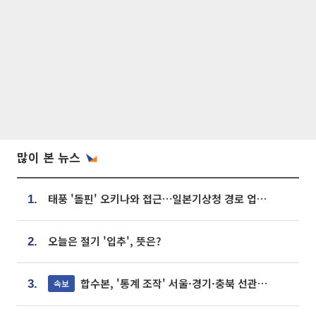
많이 본 뉴스
태풍 '돌핀' 오키나와 접근…일본기상청 경로 업데이트
1.
오늘은 절기 '입추', 뜻은?
2.
합수본, '통계 조작' 서울·경기·충북 선관위 등 추가 압수수색
속보
3.