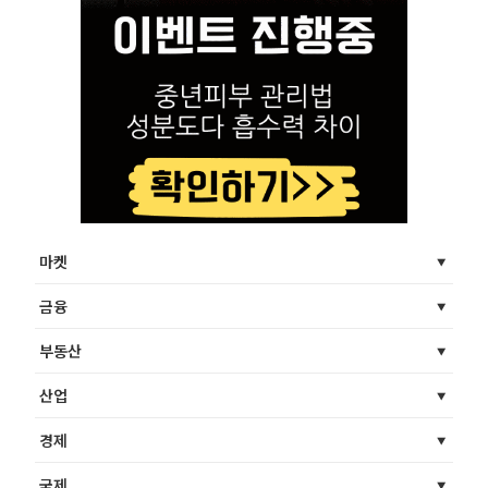
마켓
금융
부동산
산업
경제
국제