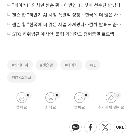
“페이커!” 외치던 젠슨 황…이번엔 T1 찾아 선수단 만났다
젠슨 황 “하반기 AI 시장 폭발적 성장…한국에 더 많은 사업 가져왔다”
젠슨 황 “한국에 더 많은 사업 가져왔다…깜짝 발표도 준비”
STO 하위법규 예상안, 풀링·거래한도·정형증권 로드맵 제시
#엔비디아
#젠슨황
#페이커
#T1
#RTX스파크
0
0
0
0
좋아요
화나요
슬퍼요
추가취재 원해요