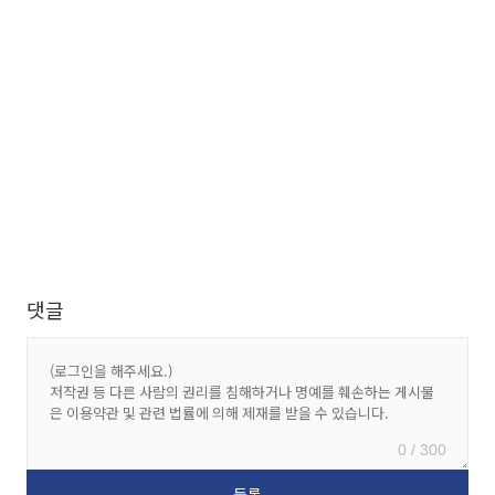
댓글
0 / 300