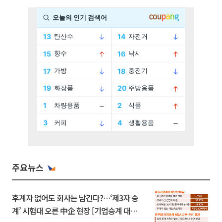
주요뉴스
후계자 없어도 회사는 남긴다?…‘제3자 승
계’ 시험대 오른 中企 현장 [기업승계 대전