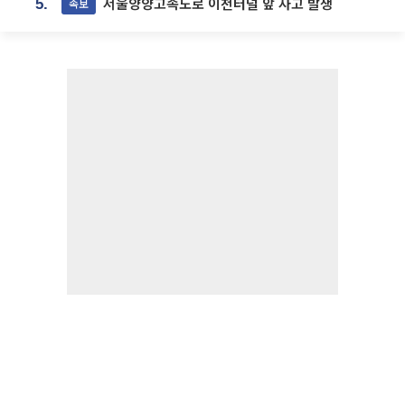
서울양양고속도로 이천터널 앞 사고 발생
속보
5.