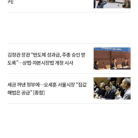
커]
김정관 장관 “반도체 성과급, 주총 승인 받
도록”…상법·자본시장법 개정 시사
세금 꺼낸 정부에…오세훈 서울시장 “집값
해법은 공급” [종합]