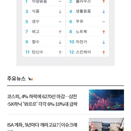
주요뉴스
코스피, 4% 하락에 6270선 마감…삼전
·SK하닉 '와르르' 각각 6%·10%대 급락
ISA 계좌, 5년마다 깨라고요? [이슈크래