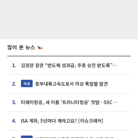
많이 본 뉴스
김정관 장관 “반도체 성과급, 주총 승인 받도록”…상법·자본시장법 개정 시사
1.
중부내륙고속도로서 미상 폭발물 발견
속보
2.
티웨이항공, 새 이름 '트리니티항공' 첫발…SSC 전략 본격화
3.
ISA 계좌, 5년마다 깨라고요? [이슈크래커]
4.