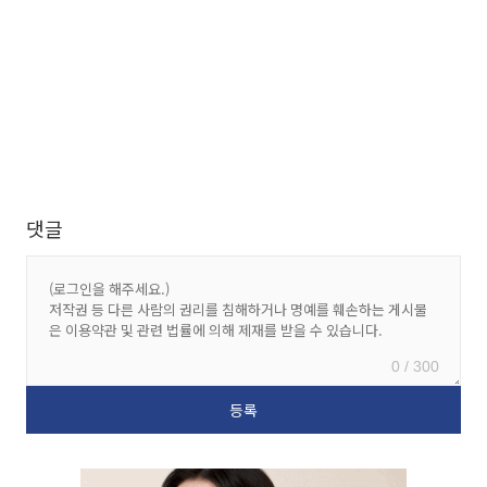
댓글
0 / 300