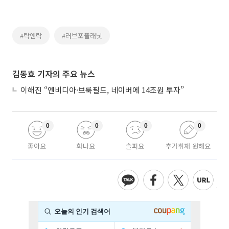
#락앤락
#러브포플래닛
김동효 기자의 주요 뉴스
이해진 “엔비디아·브룩필드, 네이버에 14조원 투자”
0
0
0
0
좋아요
화나요
슬퍼요
추가취재 원해요