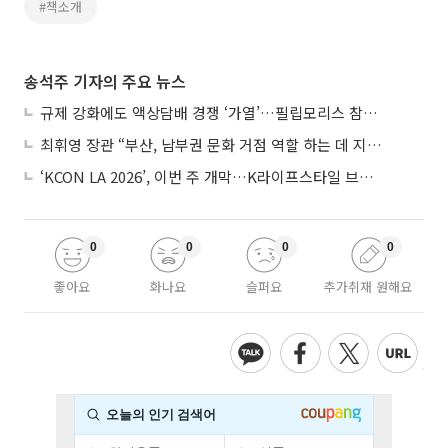
#책소개
송석주 기자의 주요 뉴스
규제 강화에도 액상담배 경쟁 ‘가열’…필립모리스 참전, BAT와 격돌
최휘영 장관 “부산, 남부권 문화 거점 역할 하는 데 지원 아끼지 않을 것”
‘KCON LA 2026’, 이번 주 개막…K라이프스타일 브랜드 한 곳서 만끽
0
0
0
0
좋아요
화나요
슬퍼요
추가취재 원해요