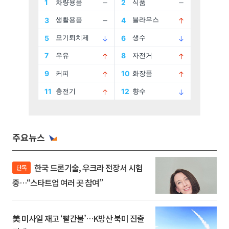
주요뉴스
한국 드론기술, 우크라 전장서 시험
단독
중…“스타트업 여러 곳 참여”
美 미사일 재고 ‘빨간불’…K방산 북미 진출