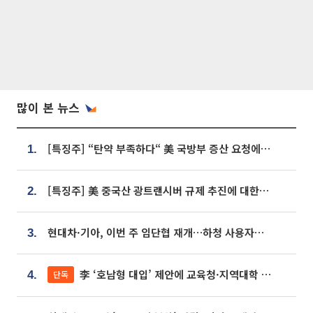
많이 본 뉴스
[특징주] “탄약 부족하다“ 美 국방부 증산 요청에⋯국내 방산주 급등세
1.
[특징주] 美 중국산 광트랜시버 규제 추진에 대한광통신 등 광통신株 강세
2.
현대차·기아, 이번 주 임단협 재개…하청 사용자성 재심도 ‘변수’
3.
李 ‘호남형 대입’ 제안에 교육청·지역대학 서·논술형 입시 연계 '착수'
단독
4.