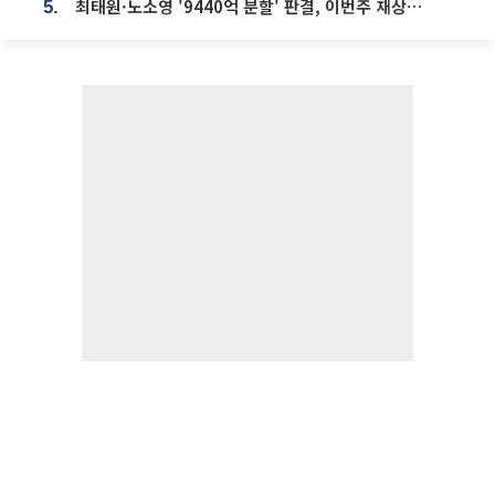
최태원·노소영 '9440억 분할' 판결, 이번주 재상고 여부 주목
5.