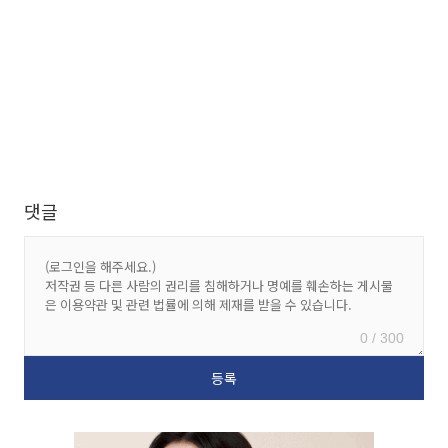
댓글
0 / 300