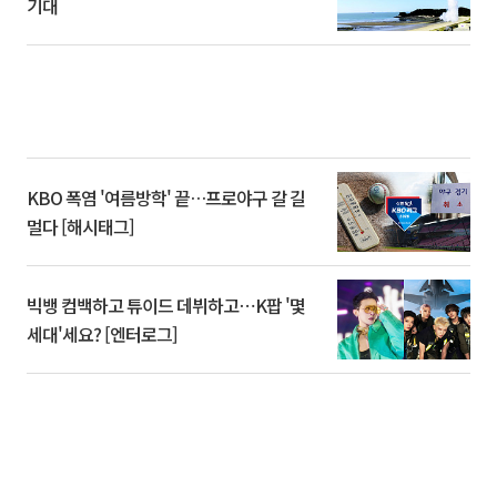
기대
KBO 폭염 '여름방학' 끝…프로야구 갈 길
멀다 [해시태그]
빅뱅 컴백하고 튜이드 데뷔하고⋯K팝 '몇
세대'세요? [엔터로그]