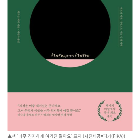
▲책 ‘너무 진지하게 여기진 말아요’ 표지 (사진제공=피카(FIKA))