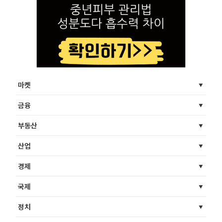
마켓
금융
부동산
산업
경제
국제
정치