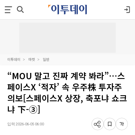
이투데이
마켓
일반
“MOU 말고 진짜 계약 봐라”⋯스
페이스X ‘적자’ 속 우주株 투자주
의보[스페이스X 상장, 축포냐 쇼크
냐 下-③]
입력 2026-06-05 06:00