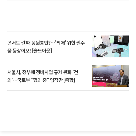
콘서트 갈 때 응원봉만?⋯'최애' 위한 필수
품 등장이오! [솔드아웃]
서울시, 정부에 정비사업 규제 완화 '건
의'⋯국토부 "협의 중" 입장만 [종합]