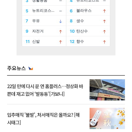
주요뉴스
22일 만에 다시 문 연 홈플러스…정상화 바
쁜데 재고 없어 ‘발동동’[가보니]
입추매직 '불발', 처서매직은 올까요? [해
시태그]