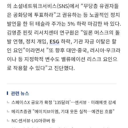
의 소셜네트워크서비스(SNS)에서 “무당층 유권자들
은 공화당에 투표하라”고 권유하는 등 노골적인 정치
발언을 한 뒤 테슬라 주가는 5% 하락 마감한 바 있다.
김영준 핀릿 리서치센터 연구원은 "일론 머스크의 돌
발 언행, 정치 개입,
ESG
하락, 기관 자금 이탈은 할
인 요인"이라면서 "또 향후 대만·중국, 러시아·우크라
이나 등 지정학적 변수도 밸류에이션 리스크 요인으
로 작용할 수 있다"고 진단했다.
관련 뉴스
스페이스X 공모가 확정 ‘135달러’⋯센서뷰ㆍ미래에셋 강세
메리츠증권 "에이치브이엠, 기대 웃돈 실적…예견된 흐름"
NC·센서뷰·LIG아큐버 등