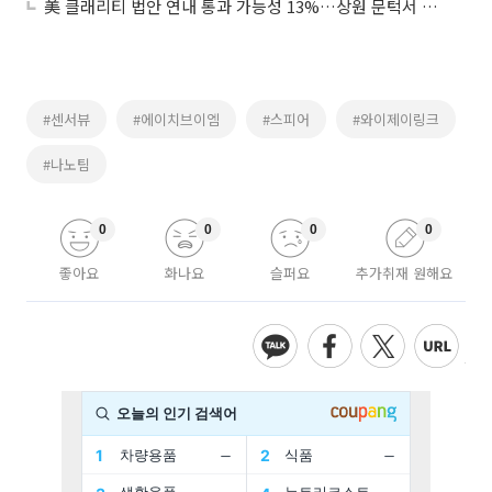
美 클래리티 법안 연내 통과 가능성 13%…상원 문턱서 제동
#센서뷰
#에이치브이엠
#스피어
#와이제이링크
#나노팀
0
0
0
0
좋아요
화나요
슬퍼요
추가취재 원해요