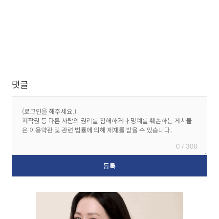
댓글
0 / 300