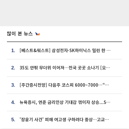
많이 본 뉴스
[베스트&워스트] 삼성전자·SK하이닉스 밀린 한 주…상상인증권은 85% 급등
1.
35도 안팎 무더위 이어져…전국 곳곳 소나기 [오늘 날씨]
2.
[주간증시전망] 다음주 코스피 6000~7000⋯“外人 수급은 정책이 변수”
3.
뉴욕증시, 연준 금리인상 기대감 꺾이자 상승...S&P500 사상 최고치 [종합]
4.
'장윤기 사건' 피해 여고생 구하려다 중상…고교생 의상자 지정
5.