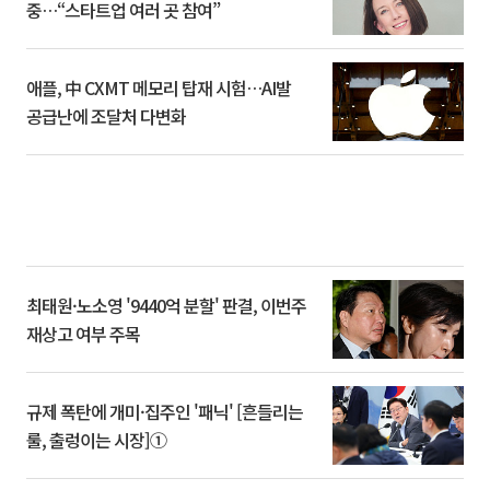
중…“스타트업 여러 곳 참여”
애플, 中 CXMT 메모리 탑재 시험…AI발
공급난에 조달처 다변화
최태원·노소영 '9440억 분할' 판결, 이번주
재상고 여부 주목
규제 폭탄에 개미·집주인 '패닉' [흔들리는
룰, 출렁이는 시장]①