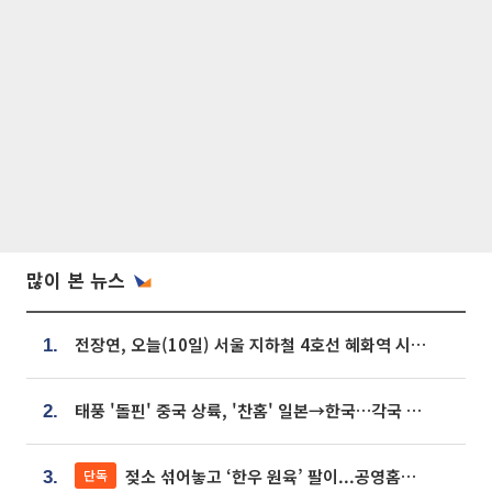
많이 본 뉴스
전장연, 오늘(10일) 서울 지하철 4호선 혜화역 시위…1호선 용산역 무정차
1.
태풍 '돌핀' 중국 상륙, '찬홈' 일본→한국…각국 기상청 예상 경로는?
2.
젖소 섞어놓고 ‘한우 원육’ 팔이...공영홈쇼핑 표기·검증 구멍
단독
3.