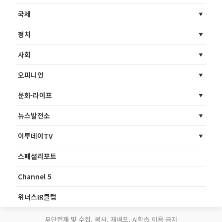
국제
정치
사회
오피니언
문화·라이프
뉴스발전소
이투데이TV
스페셜리포트
Channel 5
위너스IR클럽
무단전재 및 수집, 복사, 재배포, AI학습 이용 금지