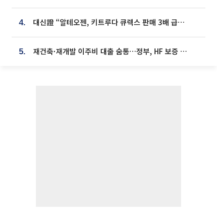
대신證 “알테오젠, 키트루다 큐렉스 판매 3배 급증…목표가 41만원 상향”
4.
재건축·재개발 이주비 대출 숨통…정부, HF 보증 신설 추진
5.