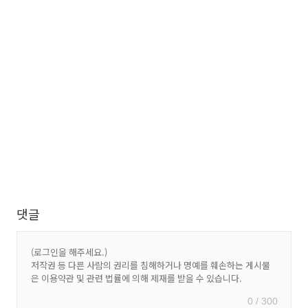
댓글
0 / 300