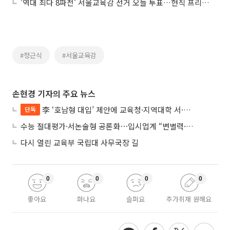
'역대 최다 8파전' 서울교육감 선거 오늘 투표…현직 프리미엄 vs 보수 분산
#정근식
#서울교육감
손현경 기자의 주요 뉴스
李 ‘호남형 대입’ 제안에 교육청·지역대학 서·논술형 입시 연계 '착수'
단독
수능 절대평가·서논술형 공론화⋯입시업계 “변별력·사교육 대책 먼저”
다시 열린 교육부 국립대 사무국장 길
0
0
0
0
좋아요
화나요
슬퍼요
추가취재 원해요