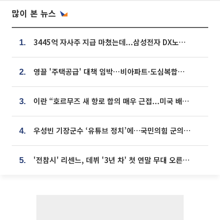
많이 본 뉴스
3445억 자사주 지급 마쳤는데...삼성전자 DX노조, 뒤늦은 '떼쓰기 집회'
1.
영끌 '주택공급' 대책 임박⋯비아파트·도심복합까지 총동원
2.
이란 “호르무즈 새 항로 합의 매우 근접...미국 배상 먼저”
3.
우성빈 기장군수 ‘유튜브 정치’에…국민의힘 군의원들 집단 반발
4.
'전참시' 리센느, 데뷔 '3년 차' 첫 연말 무대 오른다⋯"그동안 섭외 안 와"
5.