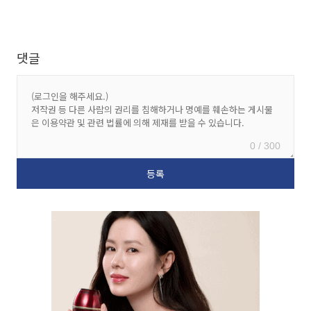
댓글
0 / 300