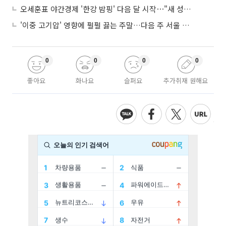
오세훈표 야간경제 '한강 밤핑' 다음 달 시작⋯"새 성장동력 만들 것"
'이중 고기압' 영향에 펄펄 끓는 주말…다음 주 서울 포함 서쪽이 더 덥다
0
0
0
0
좋아요
화나요
슬퍼요
추가취재 원해요