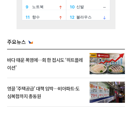
주요뉴스
바다 태운 폭염에…회 한 접시도 ‘히트플레
이션’
영끌 '주택공급' 대책 임박⋯비아파트·도
심복합까지 총동원