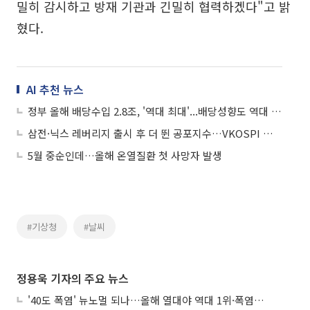
밀히 감시하고 방재 기관과 긴밀히 협력하겠다"고 밝
혔다.
AI 추천 뉴스
정부 올해 배당수입 2.8조, '역대 최대'...배당성향도 역대 최고
삼전·닉스 레버리지 출시 후 더 뛴 공포지수…VKOSPI 올해 평균보다 37%↑
5월 중순인데…올해 온열질환 첫 사망자 발생
#기상청
#날씨
정용욱 기자의 주요 뉴스
'40도 폭염' 뉴노멀 되나…올해 열대야 역대 1위·폭염일수 평년 3배 넘어