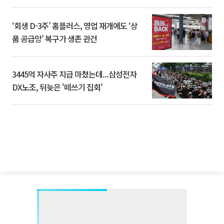
‘회생 D-3주’ 홈플러스, 영업 재개에도 ‘상
품 공급망’ 복구가 생존 관건
3445억 자사주 지급 마쳤는데...삼성전자
DX노조, 뒤늦은 '떼쓰기 집회'