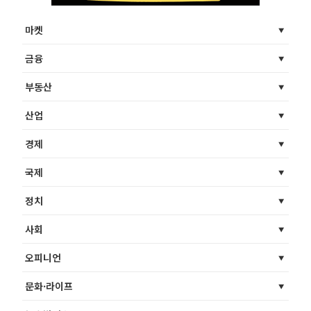
마켓
금융
부동산
산업
경제
국제
정치
사회
오피니언
문화·라이프