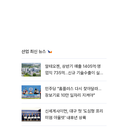
산업 최신 뉴스
알테오젠, 상반기 매출 1405억·영
업익 735억…신규 기술수출이 실적
견인
민주당 "홈플러스 다시 찾아달라…
장보기로 10만 일자리 지켜야"
신세계사이먼, 대구 첫 '도심형 프리
미엄 아울렛' 내후년 상륙