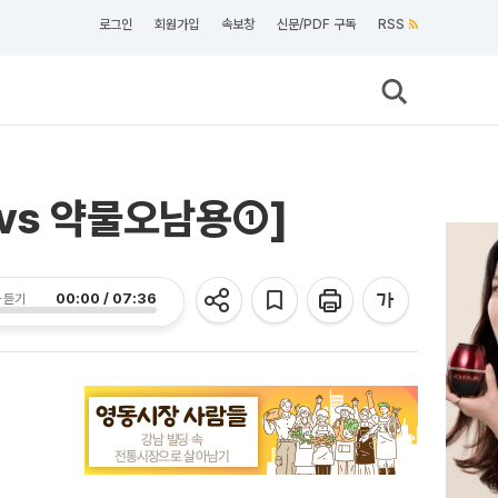
로그인
회원가입
속보창
신문/PDF 구독
RSS
vs 약물오남용①]
00:00 / 07:36
 듣기