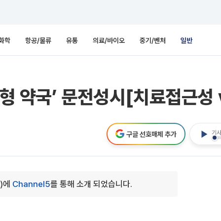
화학
항공/물류
유통
의료/바이오
중기/벤처
일반
형 약국’ 문전성시[치료접근성 
기사
구글 선호매체 추가
0)에
Channel5
를 통해 소개 되었습니다.