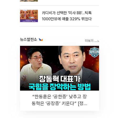
카디비가 선택한 '미샤 BB'…틱톡
1000만뷰에 매출 329% 뛰었다
뉴스발전소
“한동훈은 ‘공한증’ 낮추고 장
동혁은 ‘공장증’ 키운다” [정치
대학]