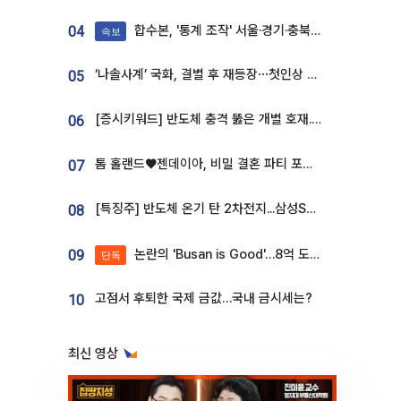
합수본, '통계 조작' 서울·경기·충북 선관위 등 추가 압수수색
04
속보
‘나솔사계’ 국화, 결별 후 재등장⋯첫인상 투표 휩쓸고 ‘인기녀’ 등극
05
[증시키워드] 반도체 충격 뚫은 개별 호재...포스코퓨처엠·에코프로·한화솔루션 '눈길'
06
톰 홀랜드♥젠데이아, 비밀 결혼 파티 포착⋯호텔 대관비만 9억
07
[특징주] 반도체 온기 탄 2차전지...삼성SDI, 장 초반 7% 넘게 껑충
08
논란의 'Busan is Good'…8억 도시브랜드, 용산 대통령실 CI 업체가 수행
09
단독
고점서 후퇴한 국제 금값…국내 금시세는?
10
최신 영상