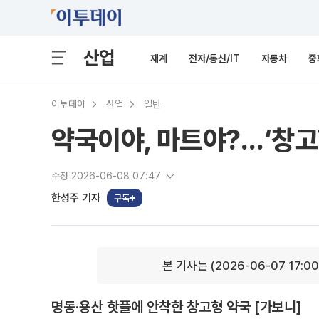
산업
재계
전자/통신/IT
자동차
중
이투데이
산업
일반
약국이야, 마트야?…‘창고
수정 2026-06-08 07:47
한성주 기자
구독
본 기사는 (2026-06-07 17:0
명동·용산 핫플에 안착한 창고형 약국 [가보니]