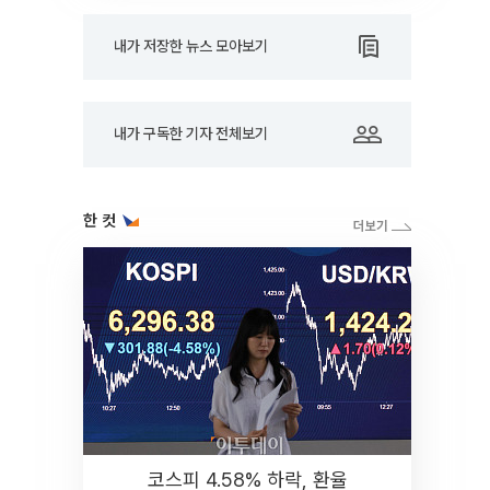
내가 저장한 뉴스 모아보기
내가 구독한 기자 전체보기
한 컷
코스피 4.58% 하락, 환율