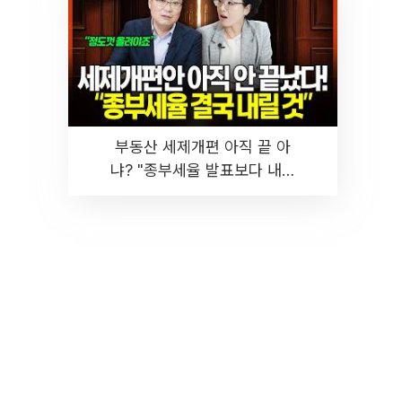
부동산 세제개편 아직 끝 아
냐? "종부세율 발표보다 내릴
것" 장기거주·양도세 전망 I 집
땅지성 I 김인만, 진미윤