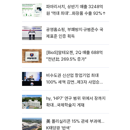
파마리서치, 상반기 매출 3248억
원 '역대 최대'…화장품 수출 92%↑
공영홈쇼핑, 부패방지·규범준수 국
제표준 인증 획득
[BioS]알테오젠, 2Q 매출 688억
"전년比 269.5% 증가"
비수도권 신산업 창업기업 최대
100% 세액 감면...제3자 사업승계
특례 도입
hy, ‘HP7’ 연구 범위 위에서 장까지
확대…국제학술지 게재
美 폴리실리콘 15% 관세 부과에…
K태양광 ‘반색’