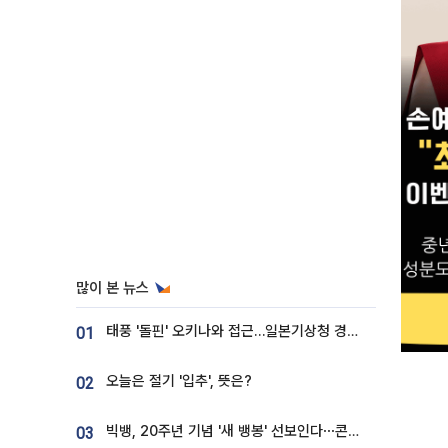
많이 본 뉴스
태풍 '돌핀' 오키나와 접근…일본기상청 경로 업데이트
01
오늘은 절기 '입추', 뜻은?
02
빅뱅, 20주년 기념 '새 뱅봉' 선보인다⋯콘서트 앞두고 팝업 개최
03