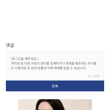
댓글
0 / 300