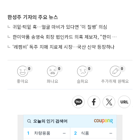
한성주 기자의 주요 뉴스
귀밑·턱밑 혹…얼굴 마비가 있다면 ‘이 질병’ 의심
한미약품 송영숙 회장 법인카드 의혹 제보자, “한미 잘 되기 바라는 마음”
‘레켐비’ 독주 치매 치료제 시장…국산 신약 등장하나
0
0
0
0
좋아요
화나요
슬퍼요
추가취재 원해요