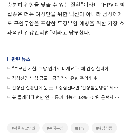
충분히 위험을 낮출 수 있는 질환”이라며 “HPV 예방
접종은 더는 여성만을 위한 백신이 아니라 남성에게
도 구인두암을 포함한 두경부암 예방을 위한 가장 효
과적인 건강관리법”이라고 당부했다.
관련 뉴스
“부모님 기침, 그냥 넘기지 마세요”…폐 건강 살펴야
갑상선암 방심 금물…공격적인 유형 주의해야
갑상선 질환인데 눈 붓고 충혈된다면 ‘갑상샘눈병증’ 의심해야
美 클래리티 법안 연내 통과 가능성 13%…상원 문턱서 제동
#서울성모병원
#두경부암
#HPV
#예방접종