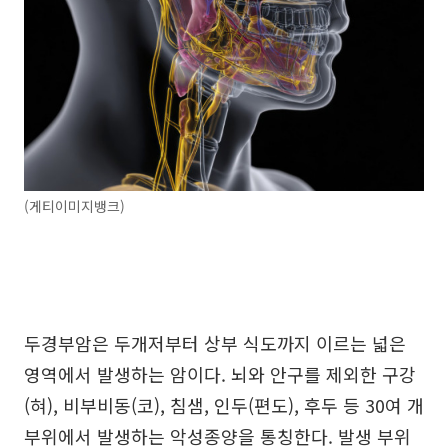
(게티이미지뱅크)
두경부암은 두개저부터 상부 식도까지 이르는 넓은
영역에서 발생하는 암이다. 뇌와 안구를 제외한 구강
(혀), 비부비동(코), 침샘, 인두(편도), 후두 등 30여 개
부위에서 발생하는 악성종양을 통칭한다. 발생 부위