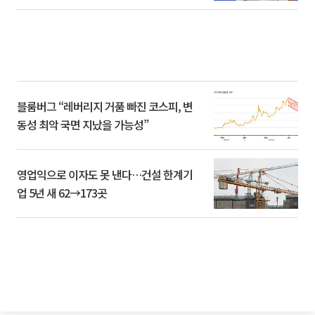
블룸버그 “레버리지 거품 빠진 코스피, 변
동성 최악 국면 지났을 가능성”
영업익으로 이자도 못 낸다…건설 한계기
업 5년 새 62→173곳