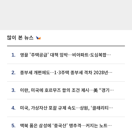
많이 본 뉴스
영끌 '주택공급' 대책 임박⋯비아파트·도심복합까지 총동원
1.
종부세 개편에도…1·3주택 종부세 격차 2028년부터 확대
2.
이란, 미국에 호르무즈 합의 조건 제시…美 “경기 아직 안 끝나” [종합]
3.
미국, 가상자산 포괄 규제 속도…상원, ‘클래리티법’ 9월 절차투표 추진
4.
맥북 품은 삼성에 ‘중국산’ 맹추격⋯커지는 노트북 OLED 시장
5.