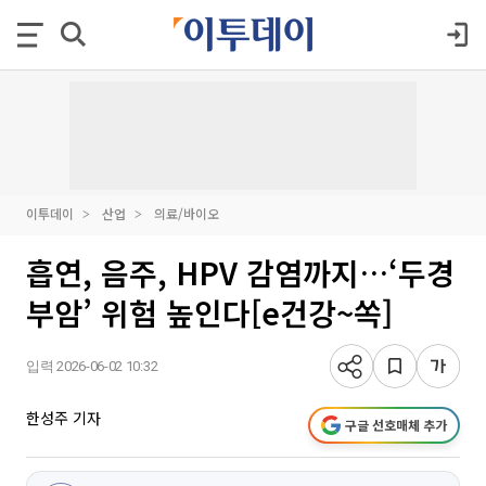
이투데이
산업
의료/바이오
흡연, 음주, HPV 감염까지…‘두경
부암’ 위험 높인다[e건강~쏙]
입력 2026-06-02 10:32
한성주 기자
구글 선호매체 추가