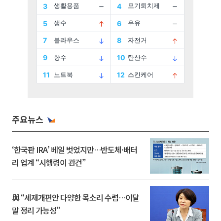
주요뉴스
‘한국판 IRA’ 베일 벗었지만…반도체·배터
리 업계 “시행령이 관건”
與 “세제개편안 다양한 목소리 수렴…이달
말 정리 가능성”