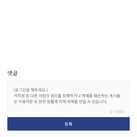
댓글
0 / 300