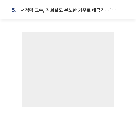
서경덕 교수, 김희철도 분노한 거꾸로 태극기⋯"엉터리는 아냐, 아쉬울 뿐"
5.