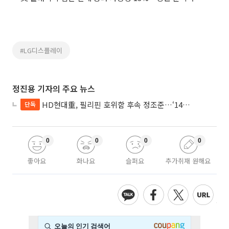
#LG디스플레이
정진용 기자의 주요 뉴스
HD현대重, 필리핀 호위함 후속 정조준…‘14척+α’ 싹쓸이 노린다
단독
0
0
0
0
좋아요
화나요
슬퍼요
추가취재 원해요