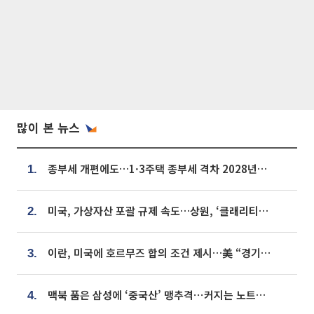
많이 본 뉴스
종부세 개편에도…1·3주택 종부세 격차 2028년부터 확대
1.
미국, 가상자산 포괄 규제 속도…상원, ‘클래리티법’ 9월 절차투표 추진
2.
이란, 미국에 호르무즈 합의 조건 제시…美 “경기 아직 안 끝나” [종합]
3.
맥북 품은 삼성에 ‘중국산’ 맹추격⋯커지는 노트북 OLED 시장
4.