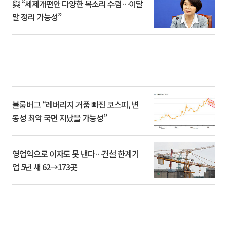
與 “세제개편안 다양한 목소리 수렴…이달
말 정리 가능성”
블룸버그 “레버리지 거품 빠진 코스피, 변
동성 최악 국면 지났을 가능성”
영업익으로 이자도 못 낸다…건설 한계기
업 5년 새 62→173곳