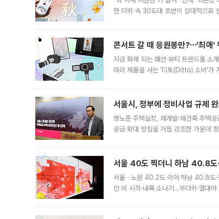
“와 이제 시원한 거 같아” 단체 ‘뇌손상
한 더위 속 30도대 초반이 상대적으로
지역에 있었습니다. 7월 말에는 서풍과
콘서트 갈 때 응원봉만?⋯'최애'
지금 화제 되는 패션·뷰티 트렌드를 소개
따라 제품을 사는 '디토(Ditto) 소비
어디일까요? 아이돌 콘서트 시작을 기다
서울시, 정부에 정비사업 규제 완화
명노준 주택실장, 재개발·재건축 주택공
공급 확대 방침을 거듭 강조한 가운데 정
면 반박하고 나섰다. 명노준 서울시 주택
서울 40도 찍더니 하남 40.8도
서울ㆍ노원 40.2도 이어 하남 40.8도
안 비 시작·내륙 소나기…무더위·열대야 
에서도 40도를 웃도는 기온이 관측됐다
의 극심한