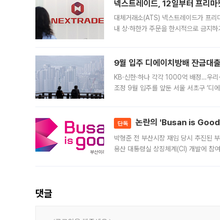
넥스트레이드, 12일부터 프리마
대체거래소(ATS) 넥스트레이드가 프리
내 상·하한가 주문을 한시적으로 금지하
가 체결 사례와 관련해 설명자료를 내고
9월 입주 디에이치방배 잔금대출
KB·신한·하나 각각 1000억 배정…우
조정 9월 입주를 앞둔 서울 서초구 ‘디
은행과 NH농협은행도 대출 취급을 검토
민은행
논란의 'Busan is Go
단독
박형준 전 부산시장 재임 당시 추진된 부산
용산 대통령실 상징체계(CI) 개발에 참
도시브랜드 사업이 공개 이후 시민 공감
댓글