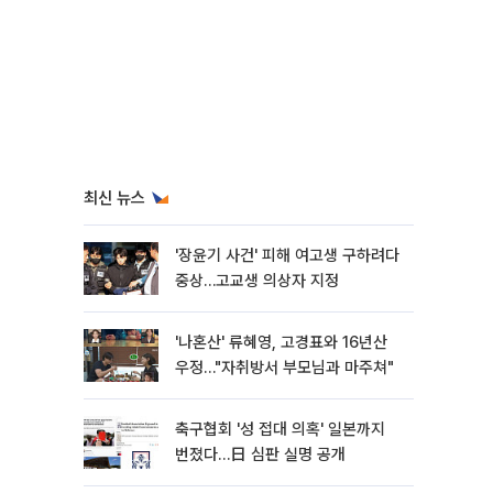
최신 뉴스
'장윤기 사건' 피해 여고생 구하려다
중상…고교생 의상자 지정
'나혼산' 류혜영, 고경표와 16년산
우정…"자취방서 부모님과 마주쳐"
축구협회 '성 접대 의혹' 일본까지
번졌다…日 심판 실명 공개