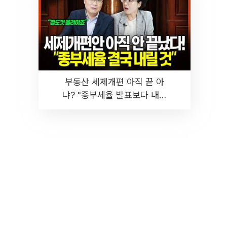
부동산 세제개편 아직 끝 아
냐? "종부세율 발표보다 내릴
것" 장기거주·양도세 전망 I 집
땅지성 I 김인만, 진미윤