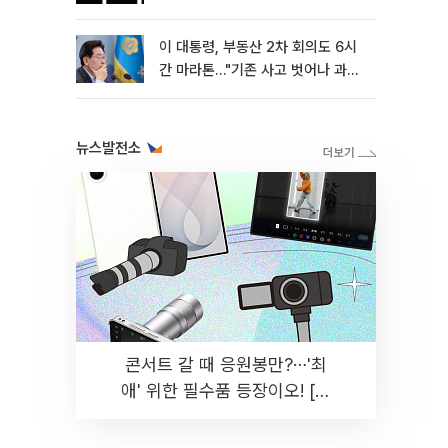
이 대통령, 부동산 2차 회의도 6시
간 마라톤…"기존 사고 벗어나 과감
히 실천"
뉴스발전소
콘서트 갈 때 응원봉만?⋯'최
애' 위한 필수품 등장이오! [솔
드아웃]