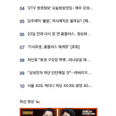
'2TV 생생정보' 오늘방송맛집- 배우 강성진 단골! 쌀국수ㆍ푸팟퐁 커리 맛집 '블○○○'
04
입추매직 '불발', 처서매직은 올까요? [해시태그]
05
22일 만에 다시 문 연 홈플러스…정상화 바쁜데 재고 없어 ‘발동동’[가보니]
06
'기사회생, 홈플러스 재개장' [포토]
07
차인표 "동생 구강암 투병…떠나보낼 때 가장 힘들었다”
08
“삼성전자 하단 단단해질 것”⋯레버리지 규제에 쏠림 완화 [찐코노미]
09
서울 40도 찍더니 하남 40.8도·광양 40.2도…전국 '펄펄'
10
최신 영상