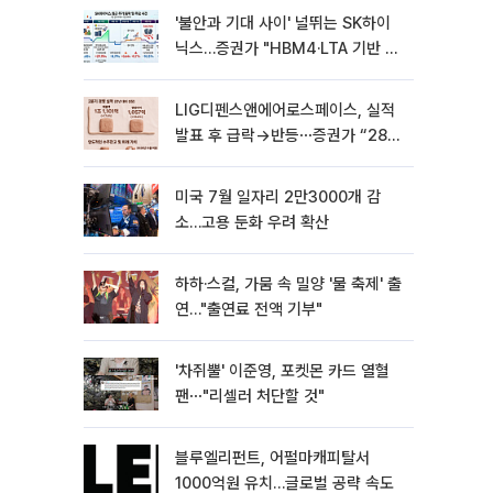
'불안과 기대 사이' 널뛰는 SK하이
닉스…증권가 "HBM4·LTA 기반 펀
터멘털 견고"
LIG디펜스앤에어로스페이스, 실적
발표 후 급락→반등⋯증권가 “28년
까지 튼튼”
미국 7월 일자리 2만3000개 감
소…고용 둔화 우려 확산
하하·스컬, 가뭄 속 밀양 '물 축제' 출
연…"출연료 전액 기부"
'차쥐뿔' 이준영, 포켓몬 카드 열혈
팬⋯"리셀러 처단할 것"
블루엘리펀트, 어펄마캐피탈서
1000억원 유치…글로벌 공략 속도