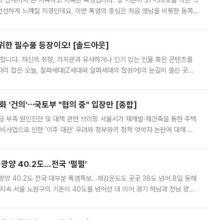
’의 단계까지 온 지독하고 지독한 폭염입니다. 낮 기온이 37~39도를 찍는 극
 선선하게 느껴질 지경인데요. 이번 폭염의 중심은 처음 영남을 비롯한 동쪽
 북서풍이 산맥을 넘어 영남 쪽으로 내려오면서 뜨겁고 건조해졌는데요.
 위한 필수품 등장이오! [솔드아웃]
합니다. 자신의 취향, 가치관과 유사하거나 인기 있는 인물 혹은 콘텐츠를
'가 자리 잡은 오늘, 잘파세대(Z세대와 알파세대의 합성어)의 눈길이 쏠린 곳은
리는 공연장. 응원봉만큼이나 눈에 띄는 게 있습니다. 공연이 시작되기
 '건의'⋯국토부 "협의 중" 입장만 [종합]
급 부족 원인진단 및 대책 관련 브리핑 서울시가 재개발·재건축을 통한 주택
비사업으로 인한 '이주 대란' 우려와 정부와의 정책 엇박자 논란에 대해 정
실장은 2031년까지 31만 가구 착공 목표에 차질이 없다는 입장이나,
·광양 40.2도…전국 '펄펄'
·광양 40.2도 전국 대부분 폭염특보…체감온도도 곳곳 38도 넘어 8일 동해
지속 서울 노원구의 기온이 40도를 넘어선 데 이어 경기 하남과 전남 광양
. 전국 대부분 지역에 폭염특보가 내려진 가운데 곳곳에서 39~40도 안팎