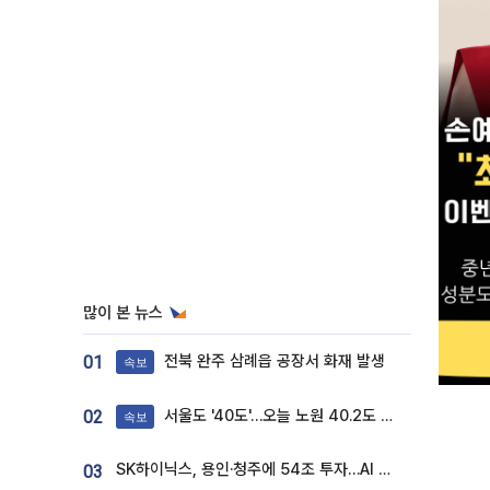
많이 본 뉴스
전북 완주 삼례읍 공장서 화재 발생
01
속보
서울도 '40도'…오늘 노원 40.2도 기록
02
속보
SK하이닉스, 용인·청주에 54조 투자…AI 메모리 생산기지 키운다
03