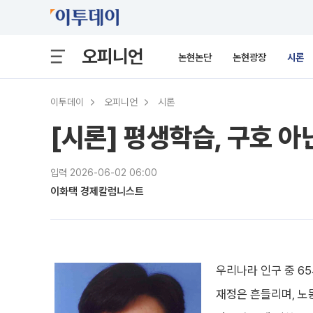
오피니언
논현논단
논현광장
시론
이투데이
오피니언
시론
[시론] 평생학습, 구호 
입력 2026-06-02 06:00
이화택 경제칼럼니스트
우리나라 인구 중 6
재정은 흔들리며, 노