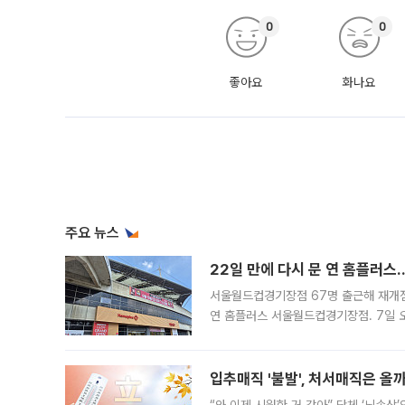
0
0
좋아요
화나요
주요 뉴스
22일 만에 다시 문 연 홈플러스
서울월드컵경기장점 67명 출근해 재개점 
연 홈플러스 서울월드컵경기장점. 7일 
우유, 과일 같은 신선식품이 차근차근 자
입추매직 '불발', 처서매직은 올