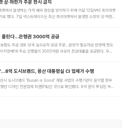
켓 상·하한가 주문 한시 금지
마켓에서 발생하는 가격 왜곡 현상을 방지하기 위해 이달 12일부터 프리마켓
기로 했다. 7일 넥스트레이드는 최근 프리마켓에서 발생한 소량의 상·하한
, 주문 오류로 인한 가격 급등락을 최소화하기 위한 비상 대응방안을 발표
 풀린다…은행권 3000억 공급
리·농협도 취급 검토 당국 실수요자 공급 주문…분양가·필요자금 반영해 한도
에이치방배’에 주요 은행들이 3000억원 규모의 잔금대출을 공급한다. 우리
하고 있어 향후 공급 규모가 늘어날 전망이다. 7일 금융권에 따르면 KB국
od'…8억 도시브랜드, 용산 대통령실 CI 업체가 수행
시 도시브랜드 ‘Busan is Good’ 개발 사업의 수행기관이 윤석열 정부
여했던 디자인 전문업체 피앤(P&)인 것으로 확인됐다. 8억 원이 투입된 부산
 부족과 디자인 정체성 논란에 휩싸였던 만큼, 사업 선정 과정과 결과물에