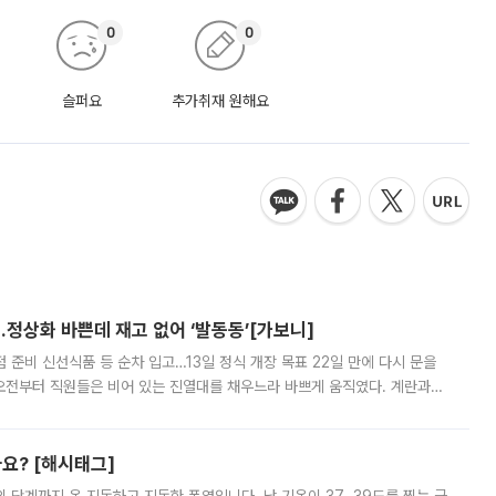
0
0
슬퍼요
추가취재 원해요
…정상화 바쁜데 재고 없어 ‘발동동’[가보니]
준비 신선식품 등 순차 입고…13일 정식 개장 목표 22일 만에 다시 문을
오전부터 직원들은 비어 있는 진열대를 채우느라 바쁘게 움직였다. 계란과
리를 잡기 시작했지만, 매장 곳곳엔 여전히 텅 빈 매대가 먼저 눈에 들어왔
까요? [해시태그]