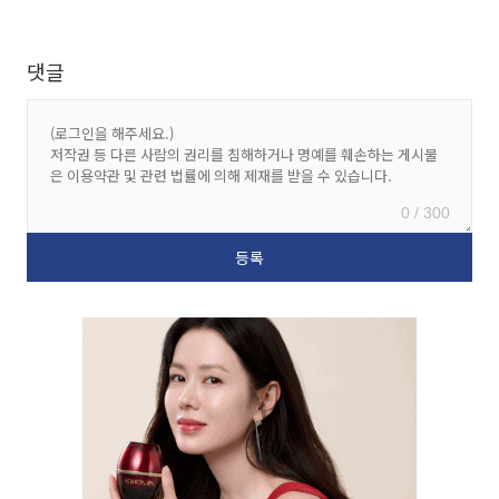
댓글
0 / 300