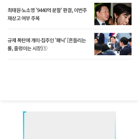
최태원·노소영 '9440억 분할' 판결, 이번주
재상고 여부 주목
규제 폭탄에 개미·집주인 '패닉' [흔들리는
룰, 출렁이는 시장]①