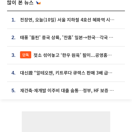
많이 본 뉴스
전장연, 오늘(10일) 서울 지하철 4호선 혜화역 시위…1호선 용산역 무정차
1.
태풍 '돌핀' 중국 상륙, '찬홈' 일본→한국…각국 기상청 예상 경로는?
2.
젖소 섞어놓고 ‘한우 원육’ 팔이...공영홈쇼핑 표기·검증 구멍
단독
3.
대신證 “알테오젠, 키트루다 큐렉스 판매 3배 급증…목표가 41만원 상향”
4.
재건축·재개발 이주비 대출 숨통…정부, HF 보증 신설 추진
5.