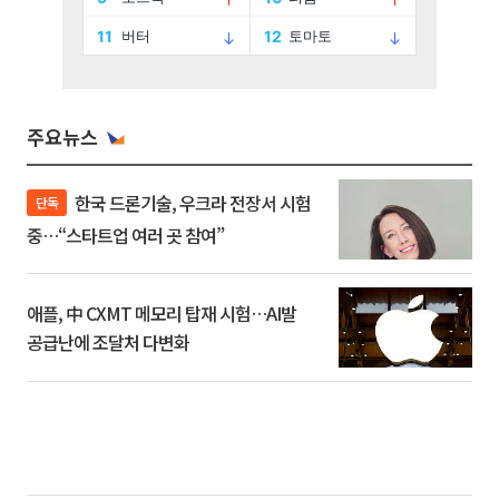
주요뉴스
한국 드론기술, 우크라 전장서 시험
단독
중…“스타트업 여러 곳 참여”
애플, 中 CXMT 메모리 탑재 시험…AI발
공급난에 조달처 다변화