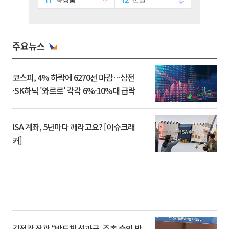
주요뉴스
코스피, 4% 하락에 6270선 마감…삼전
·SK하닉 '와르르' 각각 6%·10%대 급락
ISA 계좌, 5년마다 깨라고요? [이슈크래
커]
김정관 장관 “반도체 성과급, 주총 승인 받