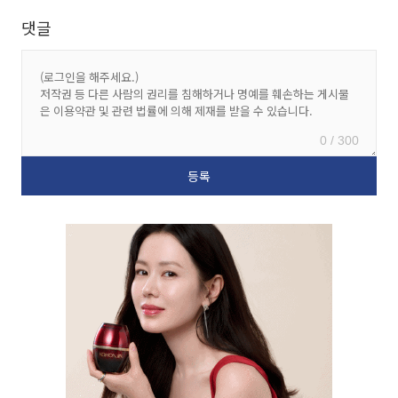
댓글
0 / 300