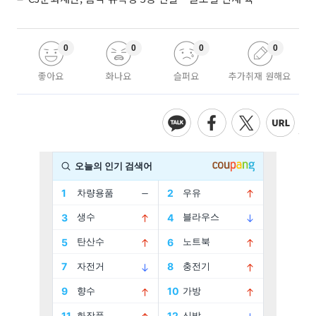
0
0
0
0
좋아요
화나요
슬퍼요
추가취재 원해요