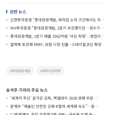
관련 뉴스
신한투자증권 "롯데관광개발, 레저업 소외 구간에서도 뜨거운 관심"
NH투자증권 "롯데관광개발, 1분기 부진했지만…성수기와 함께 호실적 전망"
롯데관광개발, 1분기 매출 1562억원 ‘사상 최대’…영업이익 121% 급증
블랙록 토큰화 MMF, 유럽 시장 진출∙∙∙스테이블코인 확장
#롯데관광개발
#제주드림타워
송석주 기자의 주요 뉴스
'세계의 주인' 윤가은 감독, 벡델데이 2026 영화 부문 벡델리안 감독 선정
문체부 “예술인 안전망 강화·K컬처 세계화 속도”…문화강국 청사진 제시
CJ문화재단, 음악 유학생 5명 선발…글로벌 인재 육성 지원