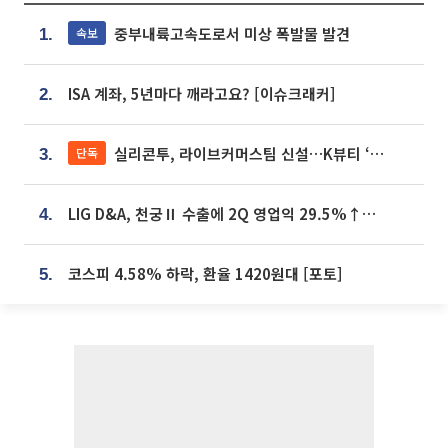
중부내륙고속도로서 미상 폭발물 발견
속보
1.
ISA 계좌, 5년마다 깨라고요? [이슈크래커]
2.
실리콘투, 라이브커머스팀 신설…K뷰티 ‘글로벌 판매망’ 확대[K뷰티 라방戰]
단독
3.
LIG D&A, 천궁Ⅱ 수출에 2Q 영업익 29.5%↑…수주잔고 24.6조 [종합]
4.
코스피 4.58% 하락, 환율 1420원대 [포토]
5.