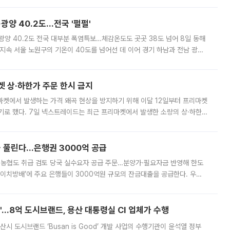
·광양 40.2도…전국 '펄펄'
·광양 40.2도 전국 대부분 폭염특보…체감온도도 곳곳 38도 넘어 8일 동해
지속 서울 노원구의 기온이 40도를 넘어선 데 이어 경기 하남과 전남 광양
. 전국 대부분 지역에 폭염특보가 내려진 가운데 곳곳에서 39~40도 안팎
켓 상·하한가 주문 한시 금지
마켓에서 발생하는 가격 왜곡 현상을 방지하기 위해 이달 12일부터 프리마켓
기로 했다. 7일 넥스트레이드는 최근 프리마켓에서 발생한 소량의 상·하한
, 주문 오류로 인한 가격 급등락을 최소화하기 위한 비상 대응방안을 발표
 풀린다…은행권 3000억 공급
리·농협도 취급 검토 당국 실수요자 공급 주문…분양가·필요자금 반영해 한도
에이치방배’에 주요 은행들이 3000억원 규모의 잔금대출을 공급한다. 우리
하고 있어 향후 공급 규모가 늘어날 전망이다. 7일 금융권에 따르면 KB국
od'…8억 도시브랜드, 용산 대통령실 CI 업체가 수행
시 도시브랜드 ‘Busan is Good’ 개발 사업의 수행기관이 윤석열 정부