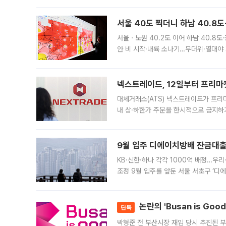
서울 40도 찍더니 하남 40.8도
서울ㆍ노원 40.2도 이어 하남 40.8도
안 비 시작·내륙 소나기…무더위·열대야 
에서도 40도를 웃도는 기온이 관측됐다
의 극심한
넥스트레이드, 12일부터 프리마
대체거래소(ATS) 넥스트레이드가 프리
내 상·하한가 주문을 한시적으로 금지하
가 체결 사례와 관련해 설명자료를 내고
9월 입주 디에이치방배 잔금대출
KB·신한·하나 각각 1000억 배정…우
조정 9월 입주를 앞둔 서울 서초구 ‘디
은행과 NH농협은행도 대출 취급을 검토
민은행
논란의 'Busan is Go
단독
박형준 전 부산시장 재임 당시 추진된 부산