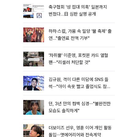
축구협회 '성 접대 의혹' 일본까지
번졌다…日 심판 실명 공개
하하·스컬, 가뭄 속 밀양 '물 축제' 출
연…"출연료 전액 기부"
'차쥐뿔' 이준영, 포켓몬 카드 열혈
팬⋯"리셀러 처단할 것"
김규원, 격이 다른 미담에 SNS 들
썩⋯"아이 속옷 빨고 졸업식도 참
석"
던, 3년 만의 컴백 심경⋯"불완전한
모습도 솔직하게"
더보이즈 선우, 영훈 이어 개인 활동
돌입⋯앳에어리어와 전속계약