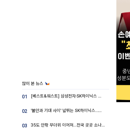
많이 본 뉴스
[베스트&워스트] 삼성전자·SK하이닉스 밀린 한 주…상상인증권은 85% 급등
01
'불안과 기대 사이' 널뛰는 SK하이닉스…증권가 "HBM4·LTA 기반 펀터멘털 견고"
02
35도 안팎 무더위 이어져…전국 곳곳 소나기 [오늘 날씨]
03