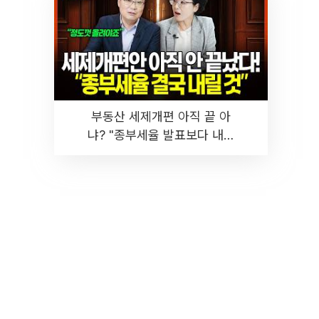
부동산 세제개편 아직 끝 아
냐? "종부세율 발표보다 내릴
것" 장기거주·양도세 전망 I 집
땅지성 I 김인만, 진미윤