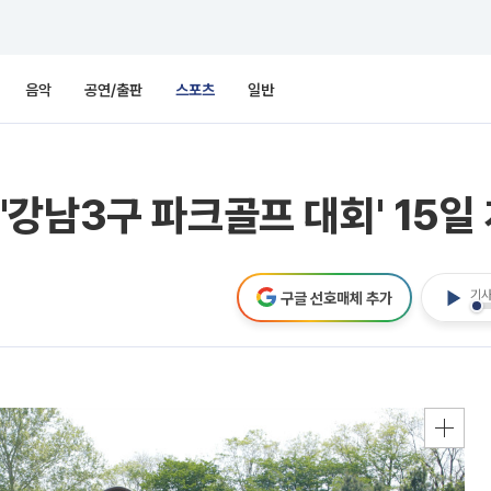
음악
공연/출판
스포츠
일반
강남3구 파크골프 대회' 15일
기사
구글 선호매체 추가