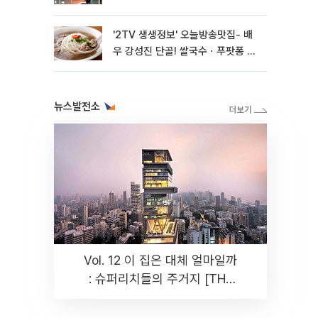
'2TV 생생정보' 오늘방송맛집- 배
우 강성진 단골! 쌀국수ㆍ푸팟퐁 커
리 맛집 '블○○○'
뉴스발전소
Vol. 12 이 집은 대체 얼마일까
: 슈퍼리치들의 주거지 [THE
RARE]