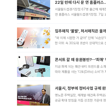
22일 만에 다시 문 연 홈플러스
서울월드컵경기장점 67명 출근해 재개점 
연 홈플러스 서울월드컵경기장점. 7일 
우유, 과일 같은 신선식품이 차근차근 자
입추매직 '불발', 처서매직은 올
“와 이제 시원한 거 같아” 단체 ‘뇌손상
한 더위 속 30도대 초반이 상대적으로
지역에 있었습니다. 7월 말에는 서풍과
콘서트 갈 때 응원봉만?⋯'최애'
지금 화제 되는 패션·뷰티 트렌드를 소개
따라 제품을 사는 '디토(Ditto) 소비
어디일까요? 아이돌 콘서트 시작을 기다
서울시, 정부에 정비사업 규제 완화
명노준 주택실장, 재개발·재건축 주택공
공급 확대 방침을 거듭 강조한 가운데 정
면 반박하고 나섰다. 명노준 서울시 주택