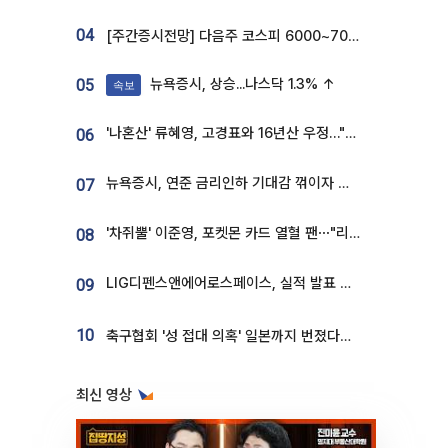
04
[주간증시전망] 다음주 코스피 6000~7000⋯“外人 수급은 정책이 변수”
뉴욕증시, 상승...나스닥 1.3% ↑
05
속보
'나혼산' 류혜영, 고경표와 16년산 우정…"자취방서 부모님과 마주쳐"
06
뉴욕증시, 연준 금리인하 기대감 꺾이자 상승...S&P500 사상 최고치 [종합]
07
'차쥐뿔' 이준영, 포켓몬 카드 열혈 팬⋯"리셀러 처단할 것"
08
LIG디펜스앤에어로스페이스, 실적 발표 후 급락→반등⋯증권가 “28년까지 튼튼”
09
10
축구협회 '성 접대 의혹' 일본까지 번졌다…日 심판 실명 공개
최신 영상