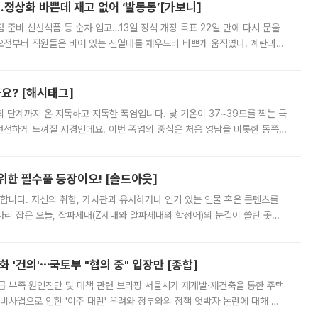
…정상화 바쁜데 재고 없어 ‘발동동’[가보니]
준비 신선식품 등 순차 입고…13일 정식 개장 목표 22일 만에 다시 문을
오전부터 직원들은 비어 있는 진열대를 채우느라 바쁘게 움직였다. 계란과
리를 잡기 시작했지만, 매장 곳곳엔 여전히 텅 빈 매대가 먼저 눈에 들어왔
까요? [해시태그]
’의 단계까지 온 지독하고 지독한 폭염입니다. 낮 기온이 37~39도를 찍는 극
 선선하게 느껴질 지경인데요. 이번 폭염의 중심은 처음 영남을 비롯한 동쪽
 북서풍이 산맥을 넘어 영남 쪽으로 내려오면서 뜨겁고 건조해졌는데요.
 위한 필수품 등장이오! [솔드아웃]
합니다. 자신의 취향, 가치관과 유사하거나 인기 있는 인물 혹은 콘텐츠를
'가 자리 잡은 오늘, 잘파세대(Z세대와 알파세대의 합성어)의 눈길이 쏠린 곳은
리는 공연장. 응원봉만큼이나 눈에 띄는 게 있습니다. 공연이 시작되기
 '건의'⋯국토부 "협의 중" 입장만 [종합]
급 부족 원인진단 및 대책 관련 브리핑 서울시가 재개발·재건축을 통한 주택
비사업으로 인한 '이주 대란' 우려와 정부와의 정책 엇박자 논란에 대해 정
실장은 2031년까지 31만 가구 착공 목표에 차질이 없다는 입장이나,