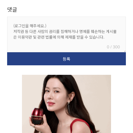
댓글
0 / 300