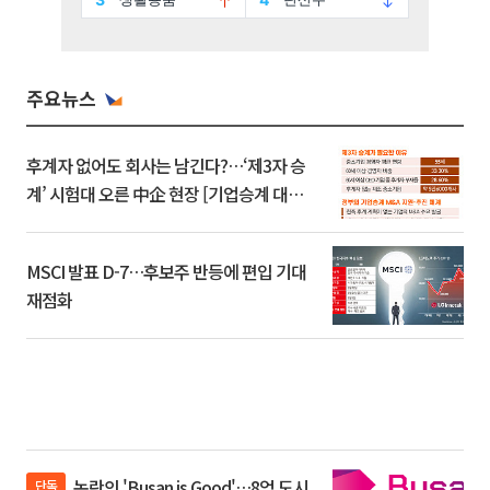
주요뉴스
후계자 없어도 회사는 남긴다?…‘제3자 승
계’ 시험대 오른 中企 현장 [기업승계 대전
환]
MSCI 발표 D-7…후보주 반등에 편입 기대
재점화
논란의 'Busan is Good'…8억 도시
단독