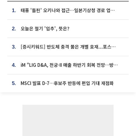
태풍 '돌핀' 오키나와 접근…일본기상청 경로 업데이트
1.
오늘은 절기 '입추', 뜻은?
2.
[증시키워드] 반도체 충격 뚫은 개별 호재...포스코퓨처엠·에코프로·한화솔루션 '눈길'
3.
iM "LIG D&A, 천궁-II 매출 하반기 회복 전망…방산 톱픽 유지"
4.
MSCI 발표 D-7…후보주 반등에 편입 기대 재점화
5.