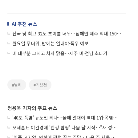
AI 추천 뉴스
전국 낮 최고 32도 초여름 더위…남해안·제주 최대 150㎜ 폭우
월요일 무더위, 밤에는 열대야·폭우 예보
비 대부분 그치고 차차 맑음…제주 비·전남 소나기
#날씨
#기상청
정용욱 기자의 주요 뉴스
'40도 폭염' 뉴노멀 되나…올해 열대야 역대 1위·폭염일수 평년 3배 넘어
오세훈표 야간경제 '한강 밤핑' 다음 달 시작⋯"새 성장동력 만들 것"
'이중 고기압' 영향에 펄펄 끓는 주말…다음 주 서울 포함 서쪽이 더 덥다