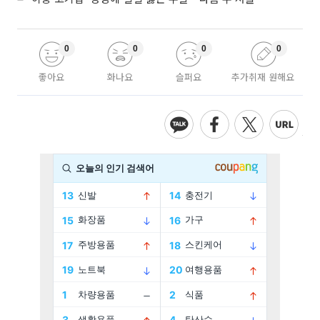
0
0
0
0
좋아요
화나요
슬퍼요
추가취재 원해요