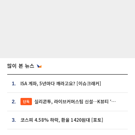
많이 본 뉴스
ISA 계좌, 5년마다 깨라고요? [이슈크래커]
1.
실리콘투, 라이브커머스팀 신설…K뷰티 ‘글로벌 판매망’ 확대[K뷰티 라방戰]
단독
2.
코스피 4.58% 하락, 환율 1420원대 [포토]
3.