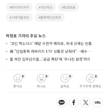
#타이거리서치
#가상자산
#토큰증권
#스테이블코인
#블록체인인프라
박정호 기자의 주요 뉴스
'코인 엑소더스' 매달 수천억 해외로, 국내 규제는 빈틈
與 "단일종목 레버리지 ETF 상품성 낮춰야"…배수 조정안도 거론
불 꺼진 입주단지들...‘공급 폭탄’에 ‘무너진 원청’까지
0
0
0
0
좋아요
화나요
슬퍼요
추가취재 원해요