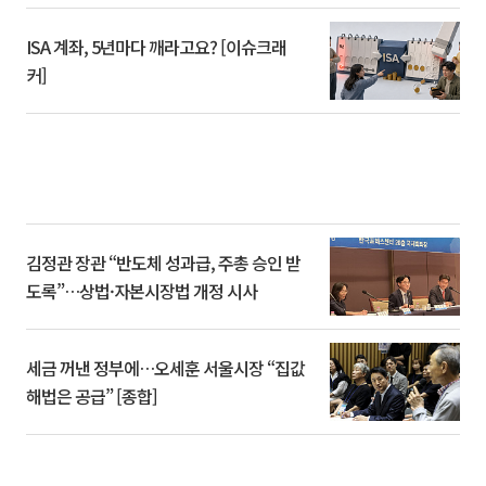
ISA 계좌, 5년마다 깨라고요? [이슈크래
커]
김정관 장관 “반도체 성과급, 주총 승인 받
도록”…상법·자본시장법 개정 시사
세금 꺼낸 정부에…오세훈 서울시장 “집값
해법은 공급” [종합]