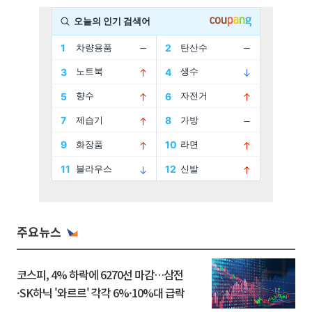
주요뉴스
코스피, 4% 하락에 6270선 마감…삼전
·SK하닉 '와르르' 각각 6%·10%대 급락