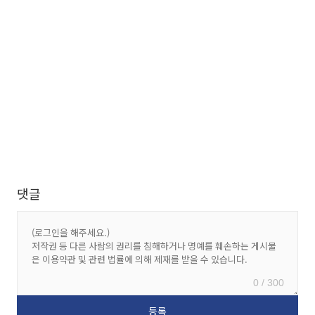
댓글
0 / 300