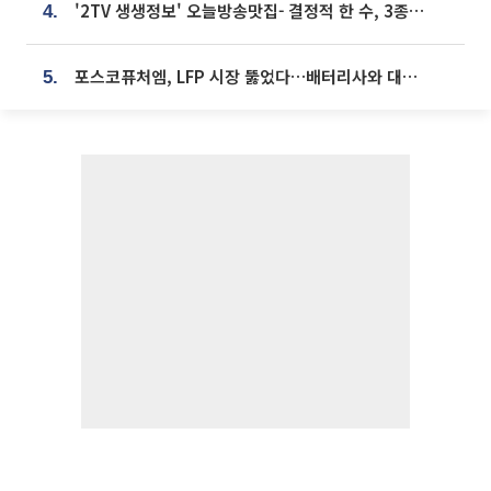
'2TV 생생정보' 오늘방송맛집- 결정적 한 수, 3종 메밀면! 메밀 소바 맛집 '의○○○○'
4.
포스코퓨처엠, LFP 시장 뚫었다…배터리사와 대규모 장기 공급 합의
5.