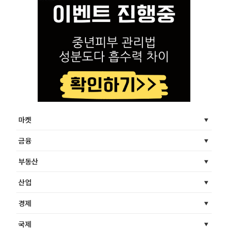
마켓
금융
부동산
산업
경제
국제