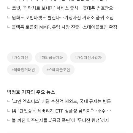
코빗, '연락처로 보내기' 서비스 출시…휴대폰 번호만으로 가상자산 송금
원화도 코인마켓도 팔린다…가상자산 거래소 품귀 조짐
블랙록 토큰화 MMF, 유럽 시장 진출∙∙∙스테이블코인 확장
#가상자산
#해외금융계좌
#가상자산사업자
#외국환거래법
#스테이블코인
박정호 기자의 주요 뉴스
'코인 엑소더스' 매달 수천억 해외로, 국내 규제는 빈틈
與 "단일종목 레버리지 ETF 상품성 낮춰야"…배수 조정안도 거론
불 꺼진 입주단지들...‘공급 폭탄’에 ‘무너진 원청’까지