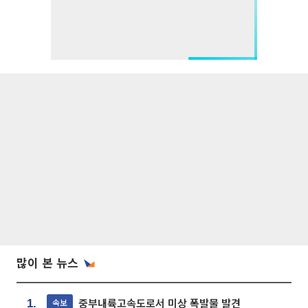
많이 본 뉴스
중부내륙고속도로서 미상 폭발물 발견
속보
1.