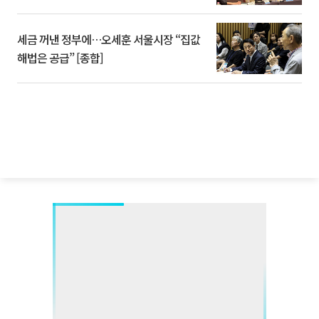
세금 꺼낸 정부에…오세훈 서울시장 “집값
해법은 공급” [종합]