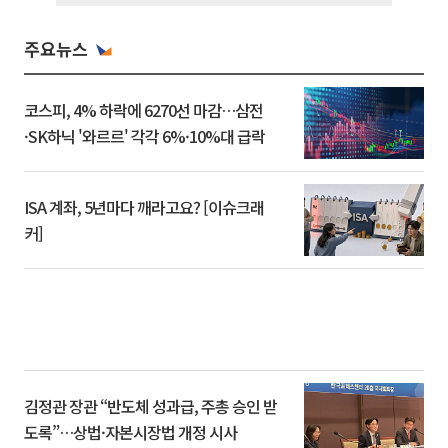
주요뉴스
코스피, 4% 하락에 6270선 마감…삼전
·SK하닉 '와르르' 각각 6%·10%대 급락
ISA 계좌, 5년마다 깨라고요? [이슈크래
커]
김정관 장관 “반도체 성과급, 주총 승인 받
도록”…상법·자본시장법 개정 시사