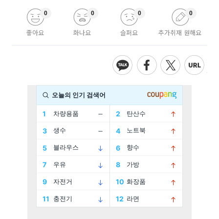
0
0
0
0
좋아요
화나요
슬퍼요
추가취재 원해요