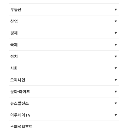
부동산
산업
경제
국제
정치
사회
오피니언
문화·라이프
뉴스발전소
이투데이TV
스페셜리포트