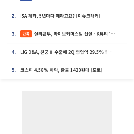
ISA 계좌, 5년마다 깨라고요? [이슈크래커]
2.
실리콘투, 라이브커머스팀 신설…K뷰티 ‘글로벌 판매망’ 확대[K뷰티 라방戰]
단독
3.
LIG D&A, 천궁Ⅱ 수출에 2Q 영업익 29.5%↑…수주잔고 24.6조 [종합]
4.
코스피 4.58% 하락, 환율 1420원대 [포토]
5.