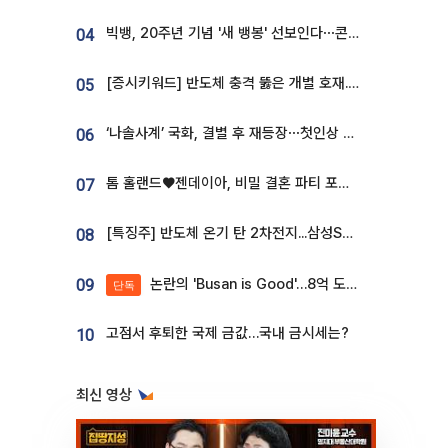
빅뱅, 20주년 기념 '새 뱅봉' 선보인다⋯콘서트 앞두고 팝업 개최
04
[증시키워드] 반도체 충격 뚫은 개별 호재...포스코퓨처엠·에코프로·한화솔루션 '눈길'
05
‘나솔사계’ 국화, 결별 후 재등장⋯첫인상 투표 휩쓸고 ‘인기녀’ 등극
06
톰 홀랜드♥젠데이아, 비밀 결혼 파티 포착⋯호텔 대관비만 9억
07
[특징주] 반도체 온기 탄 2차전지...삼성SDI, 장 초반 7% 넘게 껑충
08
논란의 'Busan is Good'…8억 도시브랜드, 용산 대통령실 CI 업체가 수행
09
단독
고점서 후퇴한 국제 금값…국내 금시세는?
10
최신 영상