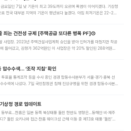
 금요일인 7일 낮 기온이 최고 39도까지 오르며 폭염이 이어지겠다. 기상청
로 전국 대부분 지역의 기온이 평년보다 높겠다. 아침 최저기온은 22~27
 대부분 지역에 폭염특보가 발효된 가운데 최고체감온도는 35도 안팎까지 올라
줄 죄는 건전성 규제 [주택공급 또다른 병목 PF]①
발 사업장. 2023년 주택건설사업계획 승인을 받아 인허가를 마쳤지만 착공
에 들어갔고, 감정가 362억원인 이 사업장은 약 20% 할인된 288억원에
 현재는 4차 공매를 위한 조건 협의가 진행 중이다. 수도권의 주요 주거 배
 압수수색… ‘조작 지침’ 확인
와 투표율 통계조작 등을 수사 중인 검경 합동수사본부가 서울·경기·충북 선
 압수수색에 나섰다. 7일 국민참정권 침해 진상규명을 위한 검경 합동수사본
추가 증거 확보를 위해 중앙선관위, 서울시·경기도·충청북도 선관위, 김포시
본기상청 경로 업데이트
국 동부로…찬홈은 일본 동쪽 북상태풍 돌핀 한반도 영향은…동해안 비·제주
디? 돌핀 오키나와 접근·찬홈 웨이크섬 근해 이동 중 제13호 태풍 ‘돌핀’이
 아마미 지방에 접근하고 있다. 돌핀은 오키나와 부근을 지난 뒤 동중국해