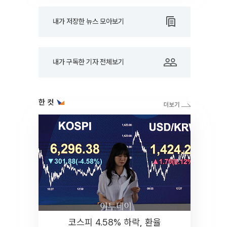
내가 저장한 뉴스 모아보기
내가 구독한 기자 전체보기
한 컷
코스피 4.58% 하락, 환율