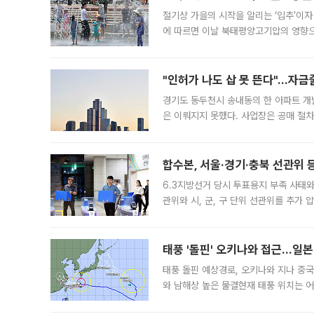
절기상 가을의 시작을 알리는 ‘입추’이자
에 따르면 이날 북태평양고기압의 영향으
도, 낮 최고기온은 31~39도로, 전국
"인허가 나도 삽 못 뜬다"…자금
경기도 동두천시 송내동의 한 아파트 개
은 이뤄지지 못했다. 사업장은 공매 절차
3차 공매까지 진행됐으나 모두 유찰됐다.
후
합수본, 서울·경기·충북 선관위 등
6.3지방선거 당시 투표용지 부족 사태
관위와 시, 군, 구 단위 선관위를 추가
부(김태훈 서울중앙지검 3차장검사)는 
태풍 '돌핀' 오키나와 접근…일
태풍 돌핀 예상경로, 오키나와 지나 중
와 남해상 높은 물결현재 태풍 위치는 어
강한 세력을 유지한 채 일본 오키나와와