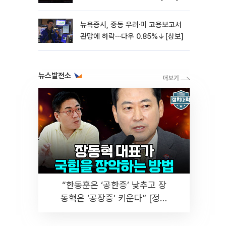
뉴욕증시, 중동 우려·미 고용보고서
관망에 하락⋯다우 0.85%↓[상보]
뉴스발전소
“한동훈은 ‘공한증’ 낮추고 장
동혁은 ‘공장증’ 키운다” [정치
대학]