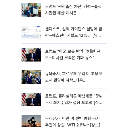
트럼프 ‘원정출산 차단’ 명령⋯출생
시민권 제한 재시동
샌디스크, 실적 가이던스 실망에 급
락⋯웨스턴디지털도 13%↓ [뉴욕
증시 무버]
트럼프 "미군 보유 탄약 막대한 규
모⋯미사일 부족은 가짜 뉴스"
뉴욕증시, 호르무즈 우려·미 고용보
고서 관망에 하락...다우
0.85%↓[종합]
트럼프, 폴리실리콘 파생제품 15%
관세·최저수입가 설정 포고령 [상
보]
국제유가, 이란 미 선박 통항 금지
추진에 상승...WTI 2.8%↑[상보]