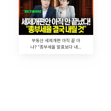
부동산 세제개편 아직 끝 아
냐? "종부세율 발표보다 내릴
것" 장기거주·양도세 전망 I 집
땅지성 I 김인만, 진미윤