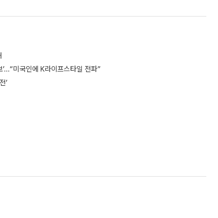
해
’...“미국인에 K라이프스타일 전파”
전’