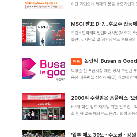
이던 기업승계 세제의 문을 동종기업과 
대신 M&A나 임직원 인수(EBO)를 통
늘
MSCI 발표 D-7…후보주 반등
모건스탠리캐피털인터내셔널(MSCI) 8
쏠린다. 지난달 말 급락장으로 후보군의
가능성과 지수 추종 자금 유입 기대가 
논란의 'Busan is Go
단독
박형준 전 부산시장 재임 당시 추진된 부산
용산 대통령실 상징체계(CI) 개발에 참
도시브랜드 사업이 공개 이후 시민 공감
2000억 수혈받은 홈플러스 ‘오늘
67개 핵심 점포 재가동 위한 빌드업..
소 인력·압축 매장으로 운영…회생 가능성
영업을 시작한다. 핵심 점포 67개에는 
'입추'에도 39도⋯수도권ㆍ강원