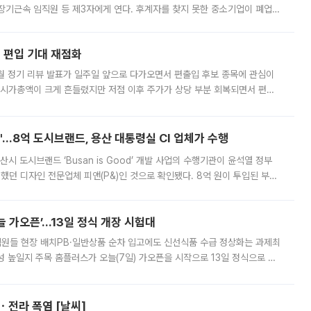
장기근속 임직원 등 제3자에게 연다. 후계자를 찾지 못한 중소기업이 폐업
해 기술과 일자리를 남기도록 하겠다는 취지다. 다만 세금 감면만으로 거래를
에 편입 기대 재점화
월 정기 리뷰 발표가 일주일 앞으로 다가오면서 편출입 후보 종목에 관심이
 시가총액이 크게 흔들렸지만 저점 이후 주가가 상당 부분 회복되면서 편입
다시 부각되고 있다. 7일 금융투자업계에 따르면 MSCI는 한국시간으로 오는
od'…8억 도시브랜드, 용산 대통령실 CI 업체가 수행
시 도시브랜드 ‘Busan is Good’ 개발 사업의 수행기관이 윤석열 정부
여했던 디자인 전문업체 피앤(P&)인 것으로 확인됐다. 8억 원이 투입된 부산
 부족과 디자인 정체성 논란에 휩싸였던 만큼, 사업 선정 과정과 결과물에
 가오픈’...13일 정식 개장 시험대
.직원들 현장 배치PB·일반상품 순차 입고에도 신선식품 수급 정상화는 과제최
 높일지 주목 홈플러스가 오늘(7일) 가오픈을 시작으로 13일 정식으로 재
직원들이 현장 배치되고, PB 상품과 함께 일반 상품 납품도 순차적으로 진행
ㆍ전라 폭염 [날씨]