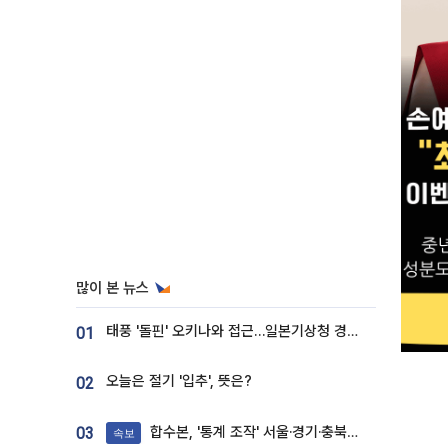
많이 본 뉴스
태풍 '돌핀' 오키나와 접근…일본기상청 경로 업데이트
01
오늘은 절기 '입추', 뜻은?
02
합수본, '통계 조작' 서울·경기·충북 선관위 등 추가 압수수색
03
속보