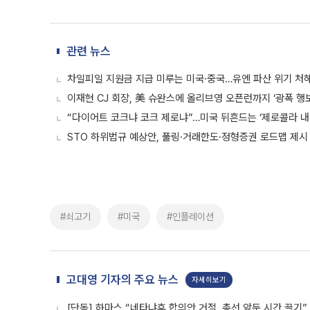
관련 뉴스
차일피일 지원금 지급 미루는 미국·중국…유엔 파산 위기 처
이재현 CJ 회장, 美 슈완스에 올리브영 오픈런까지 ‘광폭 행보
“다이어트 코크냐 코크 제로냐”…미국 뒤흔드는 ‘제로콜라 내
STO 하위법규 예상안, 풀링·거래한도·정형증권 로드맵 제시
#쇠고기
#미국
#인플레이션
고대영 기자의 주요 뉴스
자세히보기
[단독] 하마스 “네타냐후 합의안 거절, 총선 앞둔 시간 끌기”