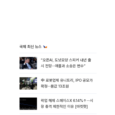
국제 최신 뉴스
“오픈AI, 도넛모양 스피커 내년 출
시 전망⋯애플과 소송은 변수”
中 로봇업체 유니트리, IPO 공모가
확정⋯몸값 13조원
락업 해제 스페이스X 6.14%↑⋯시
장 충격 제한적인 이유 [마켓핫]