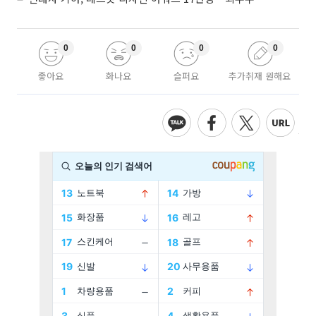
0
0
0
0
좋아요
화나요
슬퍼요
추가취재 원해요