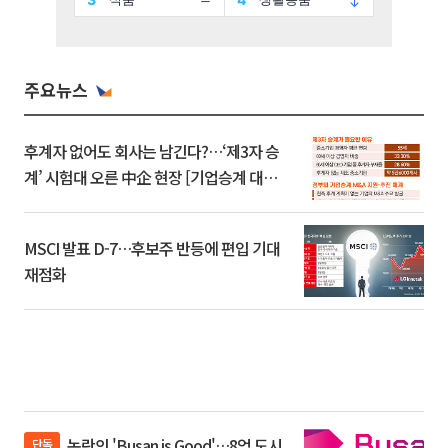
주요뉴스
후계자 없어도 회사는 남긴다?…‘제3자 승
계’ 시험대 오른 中企 현장 [기업승계 대전
환]
MSCI 발표 D-7…후보주 반등에 편입 기대
재점화
논란의 'Busan is Good'…8억 도시
단독