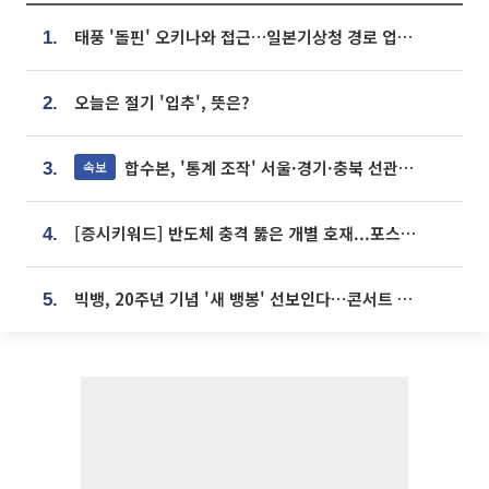
태풍 '돌핀' 오키나와 접근…일본기상청 경로 업데이트
1.
오늘은 절기 '입추', 뜻은?
2.
합수본, '통계 조작' 서울·경기·충북 선관위 등 추가 압수수색
속보
3.
[증시키워드] 반도체 충격 뚫은 개별 호재...포스코퓨처엠·에코프로·한화솔루션 '눈길'
4.
빅뱅, 20주년 기념 '새 뱅봉' 선보인다⋯콘서트 앞두고 팝업 개최
5.