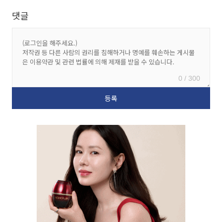
댓글
0 / 300