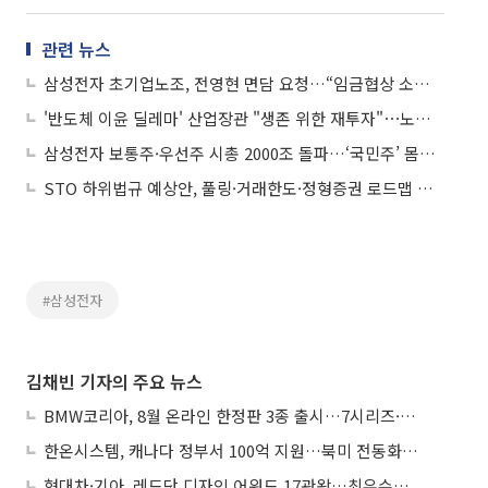
관련 뉴스
삼성전자 초기업노조, 전영현 면담 요청…“임금협상 소외 직원 사기 진작 논의”
'반도체 이윤 딜레마' 산업장관 "생존 위한 재투자"⋯노동장관 "원하청 분배"
삼성전자 보통주·우선주 시총 2000조 돌파…‘국민주’ 몸값 새 역사
STO 하위법규 예상안, 풀링·거래한도·정형증권 로드맵 제시
#삼성전자
김채빈 기자의 주요 뉴스
BMW코리아, 8월 온라인 한정판 3종 출시…7시리즈·X7·M340i 투어링
한온시스템, 캐나다 정부서 100억 지원…북미 전동화 시장 가속
현대차·기아, 레드닷 디자인 어워드 17관왕…최우수상 2개 수상