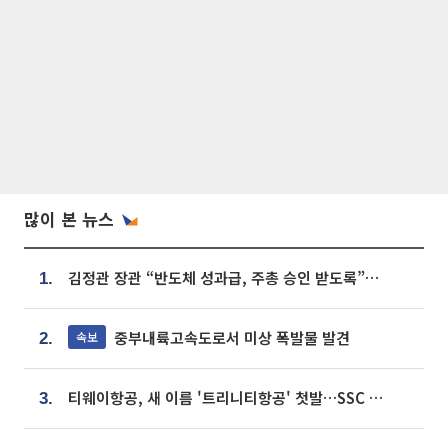
많이 본 뉴스
김정관 장관 “반도체 성과급, 주총 승인 받도록”…상법·자본시장법 개정 시사
1.
중부내륙고속도로서 미상 폭발물 발견
속보
2.
티웨이항공, 새 이름 '트리니티항공' 첫발…SSC 전략 본격화
3.