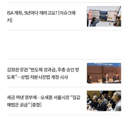
ISA 계좌, 5년마다 깨라고요? [이슈크래
커]
김정관 장관 “반도체 성과급, 주총 승인 받
도록”…상법·자본시장법 개정 시사
세금 꺼낸 정부에…오세훈 서울시장 “집값
해법은 공급” [종합]