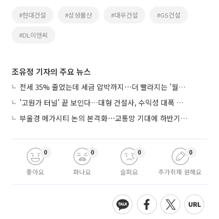
#현대건설
#삼성물산
#대우건설
#GS건설
#DL이앤씨
조유정 기자의 주요 뉴스
전세 35% 줄었는데 세금 압박까지⋯더 빨라지는 '월세화'
'고원가 터널' 끝 보인다…대형 건설사, 수익성 대폭 개선
부울경 메가시티 논의 본격화⋯교통망 기대에 하반기 분양시장 '주목'
0
0
0
0
좋아요
화나요
슬퍼요
추가취재 원해요