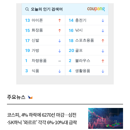
주요뉴스
코스피, 4% 하락에 6270선 마감…삼전
·SK하닉 '와르르' 각각 6%·10%대 급락