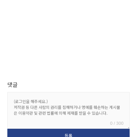
댓글
0 / 300