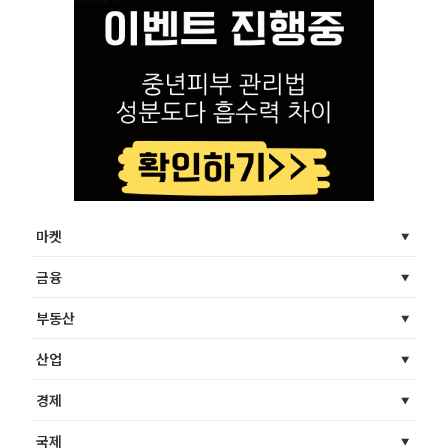
마켓
금융
부동산
산업
경제
국제