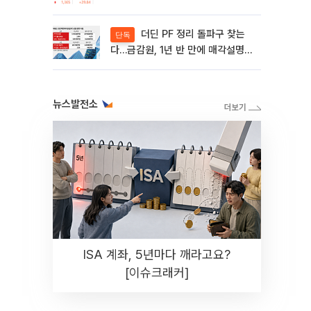
제동 걸린 SK디앤디↑
더딘 PF 정리 돌파구 찾는
단독
다…금감원, 1년 반 만에 매각설명회
재개
뉴스발전소
ISA 계좌, 5년마다 깨라고요?
[이슈크래커]