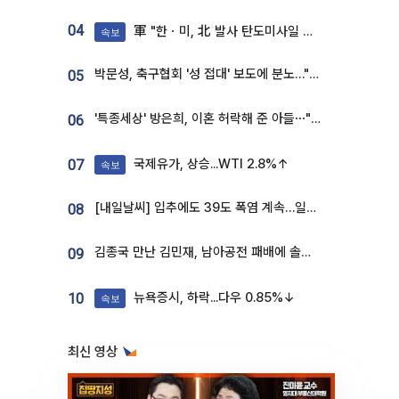
04
軍 "한ㆍ미, 北 발사 탄도미사일 제원 정밀분석 중"
속보
박문성, 축구협회 '성 접대' 보도에 분노…"다 말아먹으려고 작정했나"
05
'특종세상' 방은희, 이혼 허락해 준 아들⋯"너무 잘 커줬다" 오열
06
국제유가, 상승...WTI 2.8%↑
07
속보
[내일날씨] 입추에도 39도 폭염 계속…일부 지역 소나기
08
김종국 만난 김민재, 남아공전 패배에 솔직한 속내⋯"선수들도 못하긴 했다"
09
뉴욕증시, 하락...다우 0.85%↓
10
속보
최신 영상