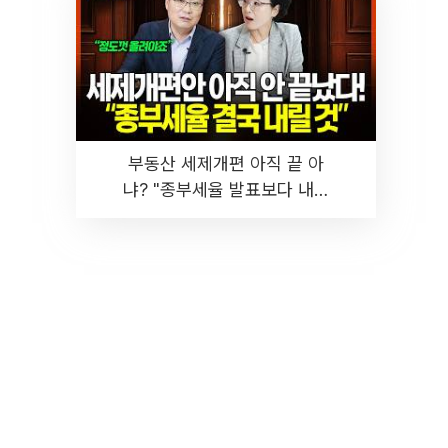
부동산 세제개편 아직 끝 아
냐? "종부세율 발표보다 내릴
것" 장기거주·양도세 전망 I 집
땅지성 I 김인만, 진미윤