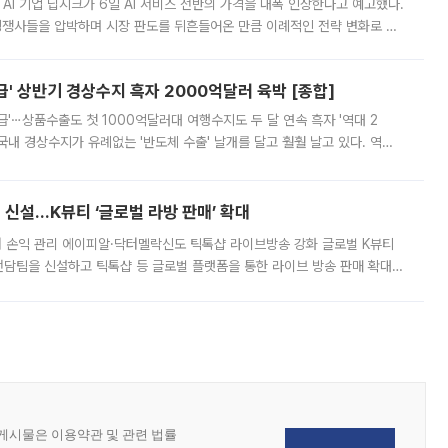
 AI 기업 딥시크가 6일 AI 서비스 전반의 가격을 대폭 인상한다고 예고했다.
 경쟁사들을 압박하며 시장 판도를 뒤흔들어온 만큼 이례적인 전략 변화로 평
 이날 공지를 통해 구체적인 인상 폭은 공개하지 않았지만 상당한 수
' 상반기 경상수지 흑자 2000억달러 육박 [종합]
급'⋯상품수출도 첫 1000억달러대 여행수지도 두 달 연속 흑자 '역대 2
국내 경상수지가 유례없는 '반도체 수출' 날개를 달고 훨훨 날고 있다. 역대
경상수지 뿐 아니라 상반기 경상수지 흑자도 2000억달러에 근접하며 사상 최
신설…K뷰티 ‘글로벌 라방 판매’ 확대
터 손익 관리 에이피알·닥터멜락신도 틱톡샵 라이브방송 강화 글로벌 K뷰티
담팀을 신설하고 틱톡샵 등 글로벌 플랫폼을 통한 라이브 방송 판매 확대에
급하는 데서 한발 더 나아가 방송 기획과 상품 구성, 출연자 섭외, 손익