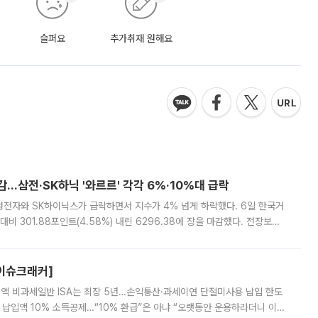
슬퍼요
추가취재 원해요
감…삼전·SK하닉 '와르르' 각각 6%·10%대 급락
삼성전자와 SK하이닉스가 급락하면서 지수가 4% 넘게 하락했다. 6일 한국거
비 301.88포인트(4.58%) 내린 6296.38에 장을 마감했다. 전장보다
스피는 장중 한때 6550.94까지 오르기도 했으나 6238.32까지 밀리기도 했
[이슈크래커]
 전액 비과세일반 ISA는 최장 5년…손익통산·과세이연 단절미사용 납입 한도
납입액 10% 소득공제…“10% 환급”은 아냐 “오랫동안 운용하라더니 이제