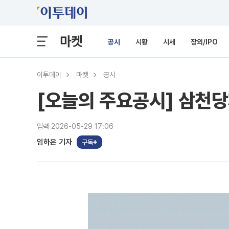
마켓
공시
시황
시세
장외/IPO
이투데이
마켓
공시
[오늘의 주요공시] 삼천
입력 2026-05-29 17:06
임하은 기자
구독