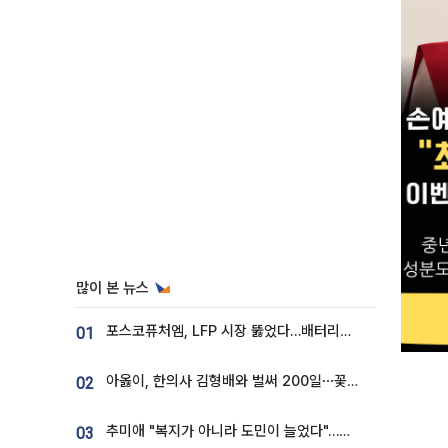
많이 본 뉴스
포스코퓨처엠, LFP 시장 뚫었다…배터리사와 대규모 장기 공급 합의
01
아옳이, 한의사 김형배와 벌써 200일⋯꽃다발 들고 "프러포즈 아냐"
02
추미애 "복지가 아니라 도민이 늘었다"…재정난 책임론 정면돌파
03