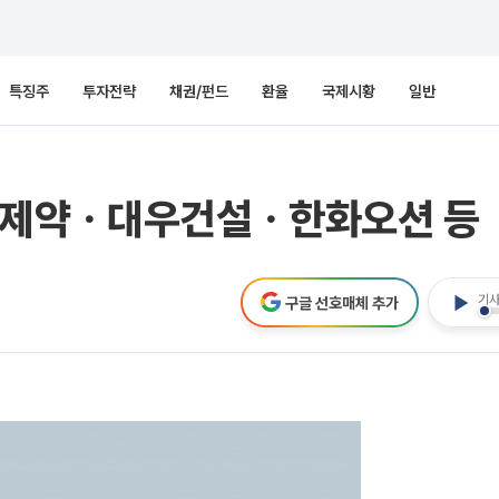
특징주
투자전략
채권/펀드
환율
국제시황
일반
당제약ㆍ대우건설ㆍ한화오션 등
기사
구글 선호매체 추가