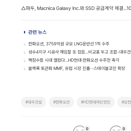
△파두, Macnica Galaxy Inc.와 SSD 공급계약 체결...
관련 뉴스
한화오션, 3759억원 규모 LNG운반선 1척 수주
성수4지구 시공사 재입찰 또 잡음…비교표 두고 조합-대우건
핵잠수함 시대 열렸다…HD현대·한화오션 수주전 촉각
블랙록 토큰화 MMF, 유럽 시장 진출∙∙∙스테이블코인 확장
#대우건설
#한화오션
#HD현대마린엔진
#삼
0
0