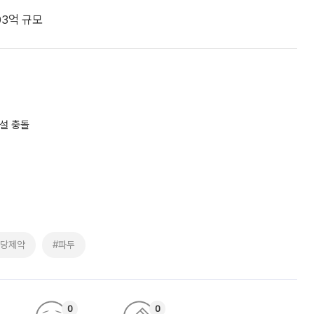
103억 규모
설 충돌
천당제약
#파두
0
0