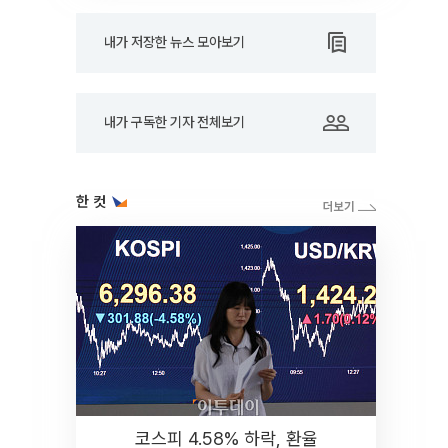
내가 저장한 뉴스 모아보기
내가 구독한 기자 전체보기
한 컷
코스피 4.58% 하락, 환율