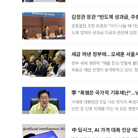
는 5년마다 계좌를 해지하라는 건가요?”
편을
김정관 장관 “반도체 성과급, 
관훈클럽 초청 토론회 “이익 나눌 때 아
도체 업계의 성과급 지급과 관련해 일정
최근 상법·자본시장법 개정으로 기업 지
세금 꺼낸 정부에…오세훈 서울시장
정부 세제 개편에 “매물 잠김·전월세 불
부동산 해법 전쟁이 본격화하고 있다. 
드를 꺼내자 서울시는 전·월세 부담만 
李 "폭염은 국가적 기후재난"…냉
이재명 대통령은 6일 사상 최악의 폭염
안전 등 인명 피해를 막는 데 모든 행
인프라 확충 계획을 내년도 예산안에 반
中 딥시크, AI 가격 대폭 인상 