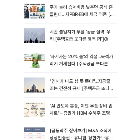
주가 눌러 승계비용 낮추던 공식 흔
들린다…저PBR·EB에 세금 역풍 [기
업승계 대전환]
시간 불일치가 부를 ‘공급 절벽’ 우
려 [주택공급 또다른 병목 PF]③
'자기자본 20% 룰'의 역설…옥석가
리기 거세진다 [주택공급 또다른 병
목 PF] ②
"인허가 나도 삽 못 뜬다"…자금줄
죄는 건전성 규제 [주택공급 또다른
병목 PF]①
"AI 반도체 훈풍, 이젠 부품·장비 업
체로"⋯증권가 HBM 수혜주 조명
[급등락주 짚어보기] M&A 소식에
상상인증권ㆍ유니켐 ‘상한가’⋯유증