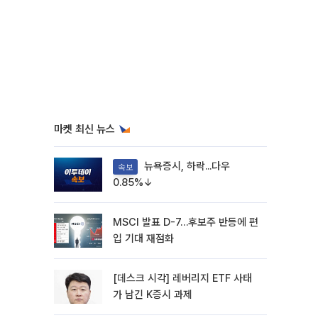
마켓 최신 뉴스
뉴욕증시, 하락...다우
속보
0.85%↓
MSCI 발표 D-7…후보주 반등에 편
입 기대 재점화
[데스크 시각] 레버리지 ETF 사태
가 남긴 K증시 과제