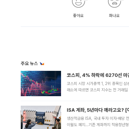
좋아요
화나요
주요 뉴스
코스피, 4% 하락에 6270선 마
코스피 시장 시가총액 1, 2위 종목인 
래소에 따르면 코스피 지수는 전 거래일 대
1.81% 내린 6478.75에 출발한 코
다. 이날 오전
ISA 계좌, 5년마다 깨라고요? 
생산적금융 ISA, 국내 투자 이자·배당
이월도 폐지…기존 계좌까지 적용청년형 