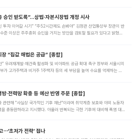
 ‘만능 절세 통장’으로 불리는 개인종합자산관리계좌(ISA)가 두 갈래로 개
주총 승인 받도록”…상법·자본시장법 개정 시사
닌 투자 이어갈 시기” “주52시간제도 손봐야” 김정관 산업통상부 장관이 반
 수준 이상은 주주총회 승인을 거치는 방안을 검토할 필요가 있다고 밝혔다.
배구조와 주주권 강화 논의가 이어지는 가운데, 핵심 연구인력에 대한
 “집값 해법은 공급” [종합]
안” 우려재개발·재건축 활성화 및 비아파트 공급 확대 촉구 정부와 서울시의
정부가 고가주택과 비거주 1주택자 등의 세 부담을 높여 수요를 억제하는 카
키울 것이라며 세금이 아닌 공급이 근본적인 처방이라고 전면 반박했다.
방·전력망 확충 등 예산 반영 주문 [종합]
과 관련해 "사실상 국가적인 기후 재난"이라며 취약계층 보호와 야외 노동자
정력을 총동원하라고 지시했다. 아울러 반복되는 극한 기후에 대비해 폭염 대응
영하는 방안도 검토하라고 주문했다. 이 대통령은 이날 폭염·가뭄 대
예고⋯‘초저가 전략’ 접나