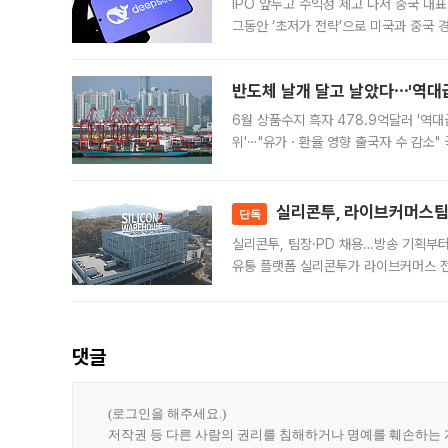
IPO 앞두고 수익성 제고 나서 중국 대표
그동안 ‘초저가 전략’으로 미국과 중국
가된다. 블룸버그통신에 따르면 딥시크는
반도체 날개 달고 날았다⋯'역대급
6월 상품수지 흑자 478.9억달러 '역대
위'⋯"유가ㆍ환율 영향 출국자 수 감소" 
급 수출 호조가 매달 이어지면서 6월 
대 기
실리콘투, 라이브커머스팀 
단독
실리콘투, 팀장·PD 채용…방송 기획부
유통 플랫폼 실리콘투가 라이브커머스 전
나섰다. 국내 화장품을 해외 유통망에 공
댓글